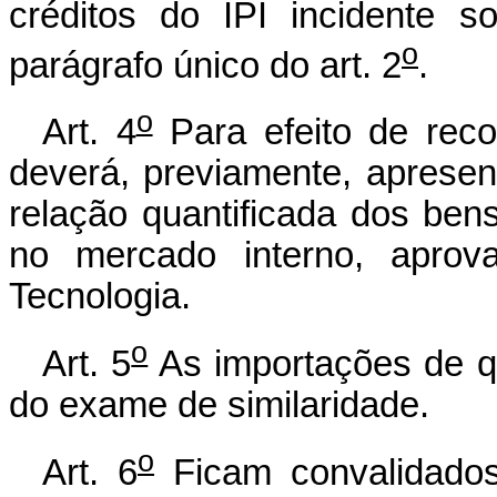
créditos do IPI incidente 
o
parágrafo único do art. 2
.
o
Art. 4
Para efeito de rec
deverá, previamente, apresen
relação quantificada dos ben
no mercado interno, aprova
Tecnologia.
o
Art. 5
As importações de qu
do exame de similaridade.
o
Art. 6
Ficam convalidados