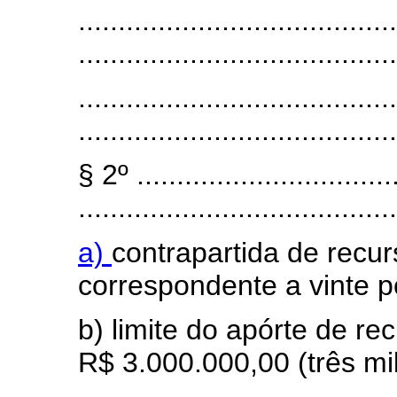
........................................
........................................
........................................
........................................
§ 2º .................................
........................................
a)
contrapartida de recur
correspondente a vinte p
b) limite do apórte de re
R$ 3.000.000,00 (três mil