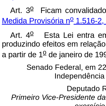
o
Art. 3
Ficam convalidados
o
Medida Provisória n
1.516-2, 
o
Art. 4
Esta Lei entra em 
produzindo efeitos em relação
o
a partir de 1
de janeiro de 19
Senado Federal, em 22
Independência 
Deputado
Primeiro Vice-Presidente d