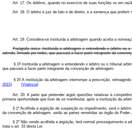
Art. 17. Os árbitros, quando no exercício de suas funções ou em razão
Art. 18. O árbitro é juiz de fato e de direito, e a sentença que proferi
Art. 19.
Considera-se instituída a arbitragem quando aceita a nomeação
Parágrafo único. Instituída a arbitragem e entendendo o árbitro ou 
adendo, firmado por todos, que passará a fazer parte integrante da conven
o
§ 1
Instituída a arbitragem e entendendo o árbitro ou o tribunal arb
que passará a fazer parte integrante da convenção de arbitragem.
o
§ 2
A instituição da arbitragem interrompe a prescrição, retroagindo
2015)
(Vigência)
Art. 20. A parte que pretender argüir questões relativas à competên
primeira oportunidade que tiver de se manifestar, após a instituição da arbi
§ 1º Acolhida a argüição de suspeição ou impedimento, será o árbitro 
da convenção de arbitragem, serão as partes remetidas ao órgão do Poder J
§ 2º Não sendo acolhida a argüição, terá normal prosseguimento a ar
trata o art. 33 desta Lei.