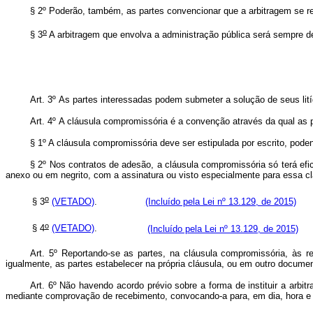
§ 2º Poderão, também, as partes convencionar que a arbitragem se rea
o
§ 3
A arbitragem que envolva a administração pública será sempre de d
Art. 3º
As partes interessadas podem submeter a solução de seus lití
Art. 4º
A cláusula compromissória é a convenção através da qual as p
§ 1º A cláusula compromissória deve ser estipulada por escrito, poden
§ 2º Nos contratos de adesão, a cláusula compromissória só terá efic
anexo ou em negrito, com a assinatura ou visto especialmente para essa cl
o
§ 3
(VETADO)
.
(Incluído pela Lei nº 13.129, de 2015)
o
§ 4
(VETADO)
.
(Incluído pela Lei nº 13.129, de 2015)
Art. 5º Reportando-se as partes, na cláusula compromissória, às re
igualmente, as partes estabelecer na própria cláusula, ou em outro documen
Art. 6º Não havendo acordo prévio sobre a forma de instituir a arbit
mediante comprovação de recebimento, convocando-a para, em dia, hora e lo