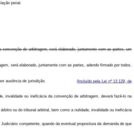
slação penal.
a na convenção de arbitragem, será elaborado, juntamente com as partes, um
tragem, será elaborado, juntamente com as partes, adendo firmado por todos,
or ausência de jurisdição.
(Incluído pela Lei nº 13.129, de
e, invalidade ou ineficácia da convenção de arbitragem, deverá fazê-lo na
bitro ou do tribunal arbitral, bem como a nulidade, invalidade ou ineficácia
r Judiciário competente, quando da eventual propositura da demanda de que