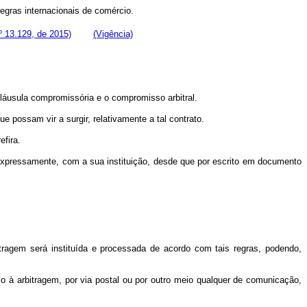
egras internacionais de comércio.
nº 13.129, de 2015)
(Vigência)
cláusula compromissória e o compromisso arbitral.
possam vir a surgir, relativamente a tal contrato.
efira.
r, expressamente, com a sua instituição, desde que por escrito em documento
bitragem será instituída e processada de acordo com tais regras, podendo,
cio à arbitragem, por via postal ou por outro meio qualquer de comunicação,