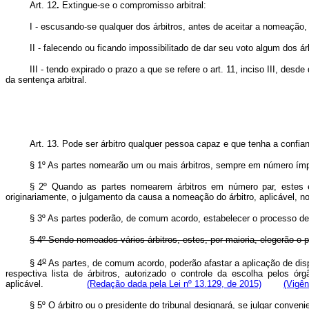
Art. 12
.
Extingue-se o compromisso arbitral:
I - escusando-se qualquer dos árbitros, antes de aceitar a nomeação
II - falecendo ou ficando impossibilitado de dar seu voto algum dos á
III - tendo expirado o prazo a que se refere o art. 11, inciso III, des
da sentença arbitral.
Art. 13. Pode ser árbitro qualquer pessoa capaz e que tenha a confia
§ 1º As partes nomearão um ou mais árbitros, sempre em número ímp
§ 2º Quando as partes nomearem árbitros em número par, estes es
originariamente, o julgamento da causa a nomeação do árbitro, aplicável, no
§ 3º As partes poderão, de comum acordo, estabelecer o processo de es
§ 4º Sendo nomeados vários árbitros, estes, por maioria, elegerão o 
o
§ 4
As partes, de comum acordo, poderão afastar a aplicação de disposi
respectiva lista de árbitros, autorizado o controle da escolha pelos 
aplicável.
(Redação dada pela Lei nº 13.129, de 2015)
(Vigên
§ 5º O árbitro ou o presidente do tribunal designará, se julgar conven