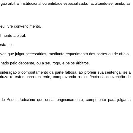
o arbitral institucional ou entidade especializada, facultando-se, ainda, às
 seu livre convencimento.
mento arbitral.
esta Lei.
rovas que julgar necessárias, mediante requerimento das partes ou de ofício.
ado pelo depoente, ou a seu rogo, e pelos árbitros.
sideração o comportamento da parte faltosa, ao proferir sua sentença; se a
 conduza a testemunha renitente, comprovando a existência da convenção de
o Poder Judiciário que seria, originariamente, competente para julgar a