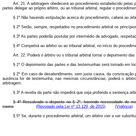
Art. 21. A arbitragem obedecerá ao procedimento estabelecido pelas pa
partes delegar ao próprio árbitro, ou ao tribunal arbitral, regular o procedimen
§ 1º Não havendo estipulação acerca do procedimento, caberá ao árbitro
§ 2º Serão, sempre, respeitados no procedimento arbitral os princípios
§ 3º As partes poderão postular por intermédio de advogado, respeita
§ 4º Competirá ao árbitro ou ao tribunal arbitral, no início do procedim
Art. 22. Poderá o árbitro ou o tribunal arbitral tomar o depoimento da
§ 1º O depoimento das partes e das testemunhas será tomado em local
§ 2º Em caso de desatendimento, sem justa causa, da convocação para
ausência for de testemunha, nas mesmas circunstâncias, poderá o árbitro 
arbitragem.
§ 3º A revelia da parte não impedirá que seja proferida a sentença arbit
§ 4º Ressalvado o disposto no § 2º, havendo necessidade de medida
causa.
(Revogado pela Lei nº 13.129, de 2015)
(Vigência)
§ 5º Se, durante o procedimento arbitral, um árbitro vier a ser substitu