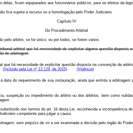
 delas, ficam equiparados aos funcionários públicos, para os efeitos da legi
r não fica sujeita a recurso ou a homologação pelo Poder Judiciário.
Capítulo IV
Do Procedimento Arbitral
 pelo árbitro, se for único, ou por todos, se forem vários.
o tribunal arbitral que há necessidade de explicitar alguma questão dispost
ção de arbitragem
itral que há necessidade de explicitar questão disposta na convenção de arbi
(Incluído pela Lei nº 13.129, de 2015)
(Vigência)
 à data do requerimento de sua instauração, ainda que extinta a arbitragem p
cia, suspeição ou impedimento do árbitro ou dos árbitros, bem como nulidad
tragem.
substituído nos termos do art. 16 desta Lei, reconhecida a incompetência do ár
udiciário competente para julgar a causa.
bitragem, sem prejuízo de vir a ser examinada a decisão pelo órgão do Pode