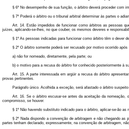
§ 6º No desempenho de sua função, o árbitro deverá proceder com imp
§ 7º Poderá o árbitro ou o tribunal arbitral determinar às partes o ad
Art. 14. Estão impedidos de funcionar como árbitros as pessoas q
juízes, aplicando-se-lhes, no que couber, os mesmos deveres e responsabil
§ 1º As pessoas indicadas para funcionar como árbitro têm o dever de
§ 2º O árbitro somente poderá ser recusado por motivo ocorrido após
a)
não for nomeado, diretamente, pela parte; ou
b)
o motivo para a recusa do árbitro for conhecido posteriormente à 
Art. 15. A parte interessada em argüir a recusa do árbitro apresenta
provas pertinentes.
Parágrafo único. Acolhida a exceção, será afastado o árbitro suspeito
Art. 16. Se o árbitro escusar-se antes da aceitação da nomeação, ou
compromisso, se houver.
§ 1º Não havendo substituto indicado para o árbitro, aplicar-se-ão as 
§ 2º Nada dispondo a convenção de arbitragem e não chegando as par
partes tenham declarado, expressamente, na convenção de arbitragem, não 