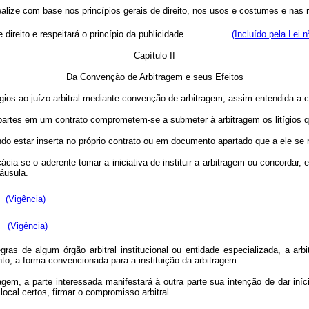
lize com base nos princípios gerais de direito, nos usos e costumes e nas r
ireito e respeitará o princípio da publicidade.
(Incluído pela Lei 
Capítulo II
Da Convenção de Arbitragem e seus Efeitos
gios ao juízo arbitral mediante convenção de arbitragem, assim entendida a 
artes em um contrato comprometem-se a submeter à arbitragem os litígios que 
do estar inserta no próprio contrato ou em documento apartado que a ele se r
ácia se o aderente tomar a iniciativa de instituir a arbitragem ou concorda
áusula.
(Vigência)
(Vigência)
gras de algum órgão arbitral institucional ou entidade especializada, a ar
to, a forma convencionada para a instituição da arbitragem.
ragem, a parte interessada manifestará à outra parte sua intenção de dar iní
cal certos, firmar o compromisso arbitral.