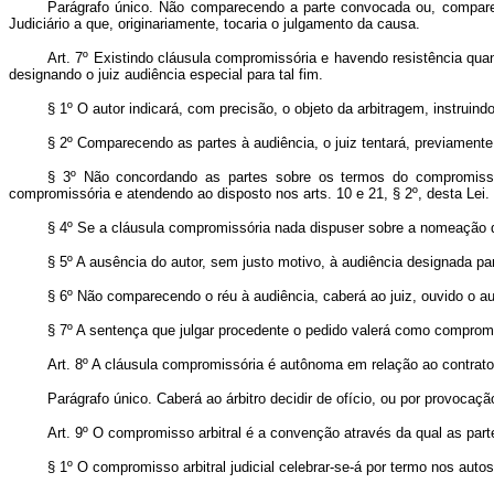
Parágrafo único. Não comparecendo a parte convocada ou, comparece
Judiciário a que, originariamente, tocaria o julgamento da causa.
Art. 7º
Existindo cláusula compromissória e havendo resistência quant
designando o juiz audiência especial para tal fim.
§ 1º O autor indicará, com precisão, o objeto da arbitragem, instrui
§ 2º Comparecendo as partes à audiência, o juiz tentará, previamente
§ 3º Não concordando as partes sobre os termos do compromisso, 
compromissória e atendendo ao disposto nos arts. 10 e 21, § 2º, desta Lei.
§ 4º Se a cláusula compromissória nada dispuser sobre a nomeação de á
§ 5º A ausência do autor, sem justo motivo, à audiência designada pa
§ 6º Não comparecendo o réu à audiência, caberá ao juiz, ouvido o au
§ 7º A sentença que julgar procedente o pedido valerá como compromis
Art. 8º A cláusula compromissória é autônoma em relação ao contrato 
Parágrafo único. Caberá ao árbitro decidir de ofício, ou por provoca
Art. 9º
O compromisso arbitral é a convenção através da qual as parte
§ 1º O compromisso arbitral judicial celebrar-se-á por termo nos auto