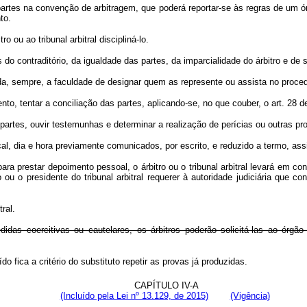
rtes na convenção de arbitragem, que poderá reportar-se às regras de um órgã
to.
 ou ao tribunal arbitral discipliná-lo.
 do contraditório, da igualdade das partes, da imparcialidade do árbitro e de
da, sempre, a faculdade de designar quem as represente ou assista no procedi
ento, tentar a conciliação das partes, aplicando-se, no que couber, o art. 28 d
s partes, ouvir testemunhas e determinar a realização de perícias ou outras p
, dia e hora previamente comunicados, por escrito, e reduzido a termo, assin
 prestar depoimento pessoal, o árbitro ou o tribunal arbitral levará em con
ou o presidente do tribunal arbitral requerer à autoridade judiciária que
ral.
s coercitivas ou cautelares, os árbitros poderão solicitá-las ao órgão d
ído fica a critério do substituto repetir as provas já produzidas.
CAPÍTULO IV-A
(Incluído pela Lei nº 13.129, de 2015)
(Vigência)