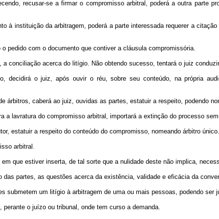
ndo, recusar-se a firmar o compromisso arbitral, poderá a outra parte pro
o à instituição da arbitragem, poderá a parte interessada requerer a citaçã
ndo o pedido com o documento que contiver a cláusula compromissória.
, a conciliação acerca do litígio. Não obtendo sucesso, tentará o juiz conduz
decidirá o juiz, após ouvir o réu, sobre seu conteúdo, na própria audi
rbitros, caberá ao juiz, ouvidas as partes, estatuir a respeito, podendo nome
ra a lavratura do compromisso arbitral, importará a extinção do processo sem
tor, estatuir a respeito do conteúdo do compromisso, nomeando árbitro único
so arbitral.
em que estiver inserta, de tal sorte que a nulidade deste não implica, neces
ção das partes, as questões acerca da existência, validade e eficácia da con
s submetem um litígio à arbitragem de uma ou mais pessoas, podendo ser judi
s, perante o juízo ou tribunal, onde tem curso a demanda.