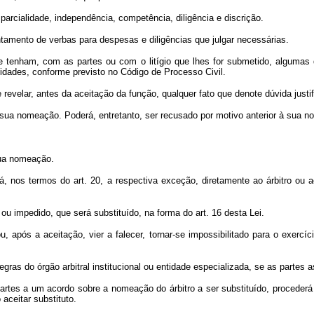
arcialidade, independência, competência, diligência e discrição.
iantamento de verbas para despesas e diligências que julgar necessárias.
ue tenham, com as partes ou com o litígio que lhes for submetido, alguma
idades, conforme previsto no Código de Processo Civil.
 revelar, antes da aceitação da função, qualquer fato que denote dúvida justi
 sua nomeação. Poderá, entretanto, ser recusado por motivo anterior à sua 
sua nomeação.
rá, nos termos do art. 20, a respectiva exceção, diretamente ao árbitro ou 
 ou impedido, que será substituído, na forma do art. 16 desta Lei.
, após a aceitação, vier a falecer, tornar-se impossibilitado para o exercíc
regras do órgão arbitral institucional ou entidade especializada, se as parte
tes a um acordo sobre a nomeação do árbitro a ser substituído, procederá a
aceitar substituto.