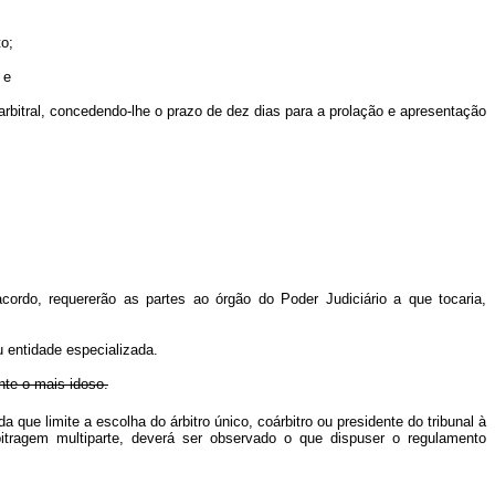
to;
 e
al arbitral, concedendo-lhe o prazo de dez dias para a prolação e apresentação
rdo, requererão as partes ao órgão do Poder Judiciário a que tocaria,
u entidade especializada.
nte o mais idoso.
 que limite a escolha do árbitro único, coárbitro ou presidente do tribunal à
bitragem multiparte, deverá ser observado o que dispuser o regulamento