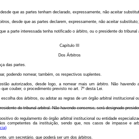
, desde que as partes tenham declarado, expressamente, não aceitar substitu
rbitros, desde que as partes declarem, expressamente, não aceitar substituto;
de que a parte interessada tenha notificado o árbitro, ou o presidente do tribun
Capítulo III
Dos Árbitros
nça das partes.
ar, podendo nomear, também, os respectivos suplentes.
tão autorizados, desde logo, a nomear mais um árbitro. Não havendo aco
 que couber, o procedimento previsto no art. 7º desta Lei.
colha dos árbitros, ou adotar as regras de um órgão arbitral institucional o
presidente do tribunal arbitral. Não havendo consenso, será designado preside
tivo do regulamento do órgão arbitral institucional ou entidade especializada
órgãos competentes da instituição, sendo que, nos casos de impasse e ar
cia)
iente, um secretário, que poderá ser um dos árbitros.