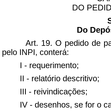
DO PEDI
Do Depós
Art. 19. O pedido de p
pelo INPI, conterá:
I - requerimento;
II - relatório
descritivo;
III - reivindicações;
IV - desenhos, se for o c