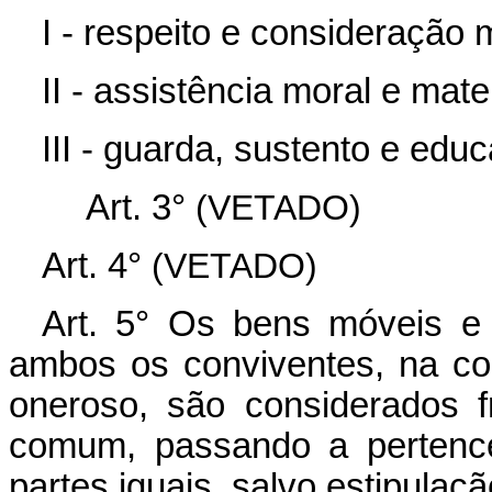
I - respeito e consideração 
II - assistência moral e mate
III - guarda, sustento e edu
Art. 3°
(VETADO)
Art. 4°
(VETADO)
Art. 5° Os bens móveis e 
ambos os conviventes, na con
oneroso, são considerados f
comum, passando a pertenc
partes iguais, salvo estipulaçã