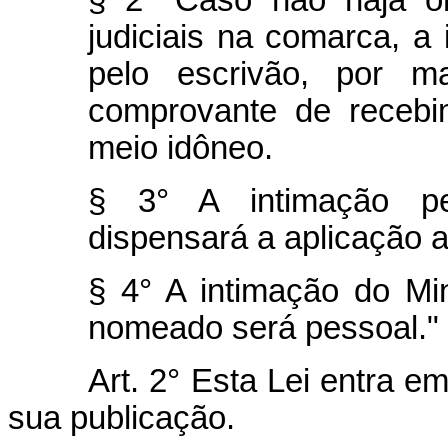
§ 2° Caso não haja ór
judiciais na comarca, a 
pelo escrivão, por m
comprovante de recebi
meio idôneo.
§ 3° A intimação pes
dispensará a aplicação a
§ 4° A intimação do Min
nomeado será pessoal."
Art. 2° Esta Lei entra e
sua publicação.