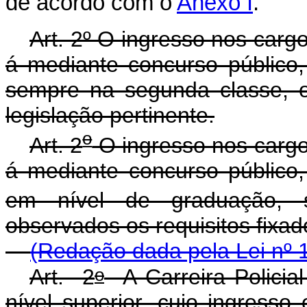
de acordo com o
Anexo I
.
Art. 2º O ingresso nos cargo
á mediante concurso público,
sempre na segunda classe, o
legislação pertinente.
o
Art. 2
O ingresso nos cargos
á mediante concurso público,
em nível de graduação,
observados os requisitos f
(Redação dada pela Lei nº 
o
Art. 2
A Carreira Policia
nível superior, cujo ingresso