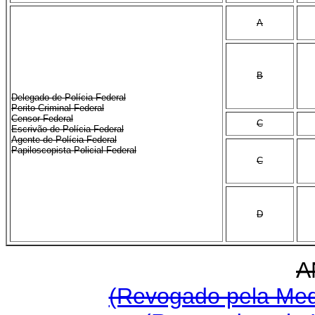
A
B
Delegado de Polícia Federal
Perito Criminal Federal
Censor Federal
C
Escrivão de Polícia Federal
Agente de Polícia Federal
Papiloscopista Policial Federal
C
D
A
(Revogado pela Medi