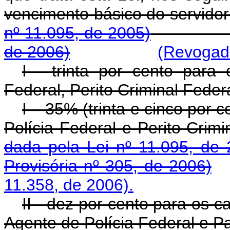
vencimento básico do 
nº 11.095, de 2005)
de 2006)
(Revogado
I - trinta por cento para
Federal, Perito Criminal Feder
I – 35% (trinta e cinco por
Polícia Federal e Perit
dada pela Lei nº 11.095, de 
Provisória nº 305, de 2006)
11.358, de 2006).
II - dez por cento para os c
Agente de Polícia Federal e Pa