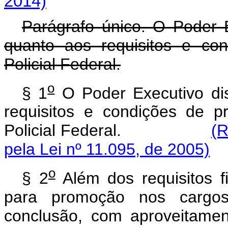
2014)
Parágrafo único. O Poder 
quanto aos requisitos e co
Policial Federal.
o
§ 1
O Poder Executivo di
requisitos e condições de 
Policial Federal.
(
pela Lei nº 11.095, de 2005)
o
§ 2
Além dos requisitos f
para promoção nos cargos 
conclusão, com aproveitamen