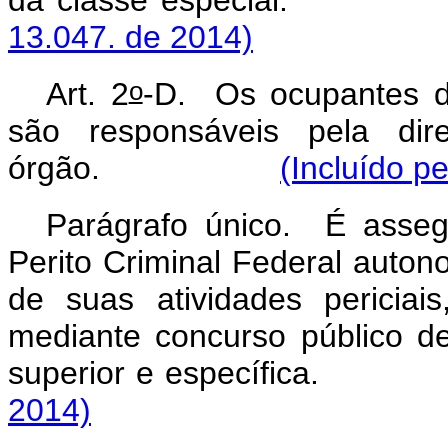
da classe espe
13.047. de 2014)
o
Art. 2
-D. Os ocupantes do
são responsáveis pela dire
órgão.
(Incluído p
Parágrafo único. É asse
Perito Criminal Federal autono
de suas atividades periciai
mediante concurso público de
superior e específi
2014)