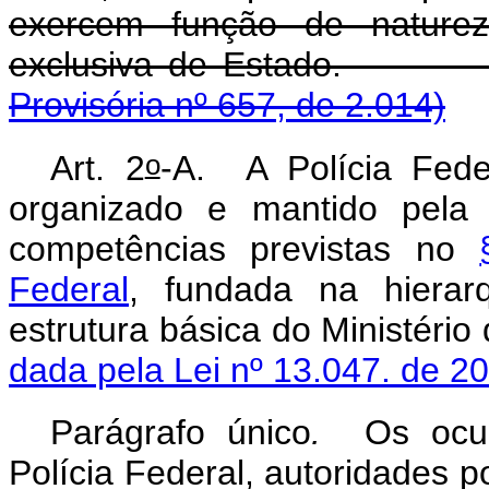
exercem função de natureza
exclusiva de 
Provisória nº 657, de 2.014)
o
Art. 2
-A. A Polícia Fede
organizado e mantido pela 
competências previstas no
Federal
, fundada na hierarq
estrutura básica do Mi
dada pela Lei nº 13.047. de 2
Parágrafo único
.
Os ocu
Polícia Federal, autoridades po