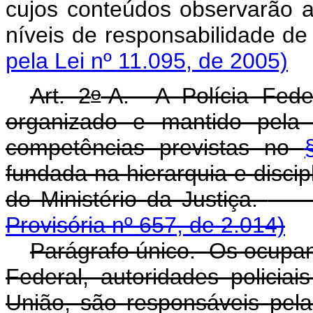
cujos conteúdos observarão a
níveis de responsabili
pela Lei nº 11.095, de 2005)
o
Art. 2
-A. A Polícia Fede
organizado e mantido pela 
competências previstas no
fundada na hierarquia e discipl
do Ministério da Justiça.
Provisória nº 657, de 2.014)
Parágrafo único. Os ocupan
Federal, autoridades policiai
União, são responsáveis pela