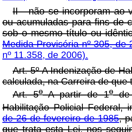
II - não se incorporam ao
ou acumuladas para fins de c
sob o mesmo título o
Medida Provisória nº 305, de 
nº 11.358, de 2006).
Art. 5º A Indenização de Hab
calculada, na Carreira de que t
o
o
Art. 5
A partir de 1
de 
Habilitação Policial Federal, 
de 26 de fevereiro de 1985
, p
que trata esta Lei, nos segui