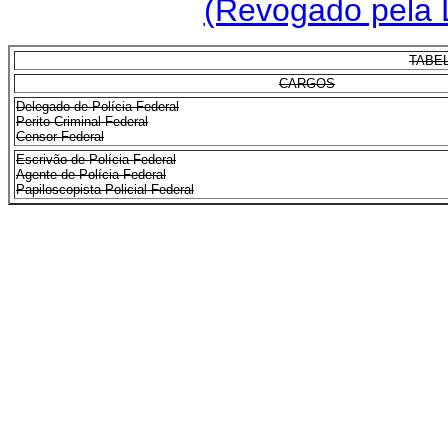
(Revogado pela L
TABE
CARGOS
Delegado de Polícia Federal
Perito Criminal Federal
Censor Federal
Escrivão de Polícia Federal
Agente de Polícia Federal
Papiloscopista Policial Federal