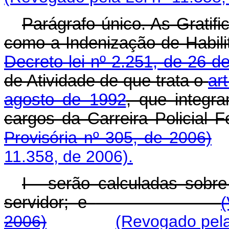
Parágrafo único. As Gratifi
como a Indenização de Habilita
Decreto-lei nº 2.251, de 26 d
de Atividade de que trata o
ar
agosto de 1992
, que integr
cargos da Carreira P
Provisória nº 305, de 2006)
11.358, de 2006).
I - serão calculadas sobr
servidor; e
2006)
(Revogado pela