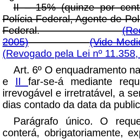
II – 15% (quinze por cen
Polícia Federal, Agente de Polí
Federal.
(Re
2005)
(Vide Medi
(Revogado pela Lei nº 11.358,
Art. 6º O enquadramento na
e
II
far-se-á mediante req
irrevogável e irretratável, a 
dias contado da data da publi
Parágrafo único. O requ
conterá, obrigatoriamente, e