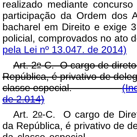
realizado mediante concurso 
participação da Ordem dos A
bacharel em Direito e exige 3 
policial, comprovados 
pela Lei nº 13.047. de 2014)
o
Art. 2
-C. O cargo de diret
República, é privativo de dele
classe especial.
(In
de 2.014)
o
Art. 2
-C. O cargo de Dire
da República, é privativo de d