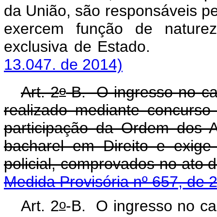
da União, são responsáveis pe
exercem função de natureza
exclusiva de Es
13.047. de 2014)
o
Art. 2
-B. O ingresso no ca
realizado mediante concurso 
participação da Ordem dos A
bacharel em Direito e exige 
policial, comprovados
Medida Provisória nº 657, de 
o
Art. 2
-B. O ingresso no ca