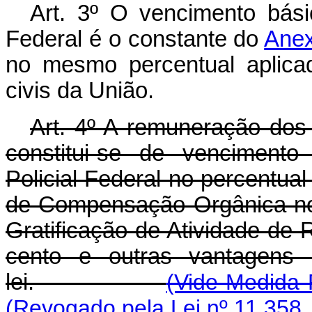
Art. 3º O vencimento bási
Federal é o constante do
Anex
no mesmo percentual aplica
civis da União.
Art. 4º A remuneração dos 
constitui-se de vencimento 
Policial Federal no percentual
de Compensação Orgânica no 
Gratificação de Atividade de 
cento e outras vantagens 
lei.
(Vide Medida 
(Revogado pela Lei nº 11.358,