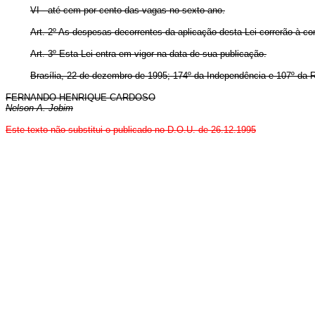
VI - até cem por cento das vagas no sexto ano.
Art. 2º As despesas decorrentes da aplicação desta Lei correrão à c
Art. 3º Esta Lei entra em vigor na data de sua publicação.
Brasília, 22 de dezembro de 1995; 174º da Independência e 107º da R
FERNANDO HENRIQUE CARDOSO
Nelson A. Jobim
Este texto não substitui o publicado no D.O.U. de 26.12.1995