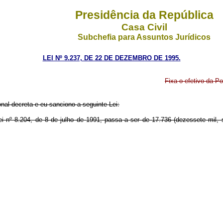
Presidência da República
Casa Civil
Subchefia para Assuntos Jurídicos
LEI Nº 9.237, DE 22 DE DEZEMBRO DE 1995.
Fixa o efetivo da Pol
al decreta e eu sanciono a seguinte Lei:
 Lei nº 8.204, de 8 de julho de 1991, passa a ser de 17.736 (dezessete mil, se