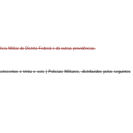
ícia Militar do Distrito Federal e dá outras providências.
tecentos e trinta e seis ) Policiais Militares, distribuídos pelos seguintes