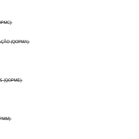
OPMC):
RAÇÃO (QOPMA):
AS (QOPME):
OPMM):