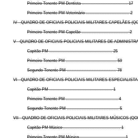
Primeiro-Tenente PM Dentista ..................................... 17
Primeiro-Tenente PM Veterinário ................................... 2
IV - QUADRO DE OFICIAIS POLICIAIS MILITARES CAPELÃES (Q
Primeiro-Tenente PM Capelão ...................................... 2
V - QUADRO DE OFICIAIS POLICIAIS MILITARES DE ADMINIST
Capitão PM ................................................... 25
Primeiro-Tenente PM ......................................... 59
Segundo-Tenente PM ........................................ 78
VI - QUADRO DE OFICIAIS POLICIAIS MILITARES ESPECIALIST
Capitão PM ................................................... 1
Primeiro-Tenente PM .......................................... 4
Segundo-Tenente PM .......................................... 5
VII - QUADRO DE OFICIAIS POLICIAIS MILITARES MÚSICOS (Q
Capitão PM Músico .............................................. 1
Primeiro-Tenente PM Músico .................................... 1