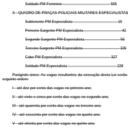
Soldado PM Feminino ......................................... 555
X - QUADRO DE PRAÇAS POLICIAIS MILITARES ESPECIALISTAS
Subtenente PM Especialista ...................................... 10
Primeiro-Sargento PM Especialista ................................ 42
Segundo-Sargento PM Especialista............................... 56
Terceiro-Sargento PM Especialista ............................... 105
Cabo PM Especialista ......................................... 327
Soldado PM Especialista .......................................... 228
Parágrafo único. As vagas resultantes da execução desta Lei serão
seguinte ordem:
I - até dez por cento das vagas no primeiro ano;
II - até vinte e cinco por cento das vagas no segundo ano;
III - até quarenta por cento das vagas no terceiro ano;
IV - até sessenta por cento das vagas no quarto ano;
V - até oitenta por cento das vagas no quinto ano;