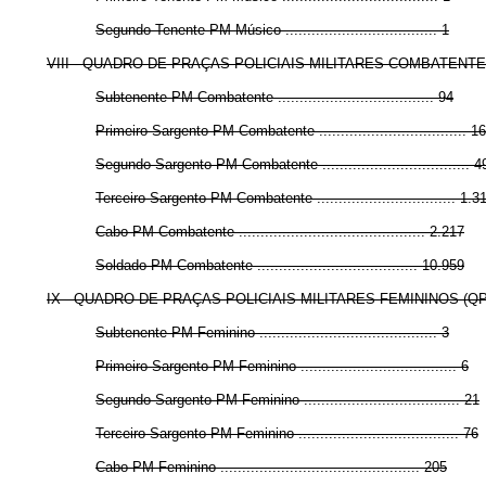
Segundo-Tenente PM Músico ................................... 1
VIII - QUADRO DE PRAÇAS POLICIAIS MILITARES COMBATENTE
Subtenente PM Combatente .................................... 94
Primeiro-Sargento PM Combatente .................................. 1
Segundo-Sargento PM Combatente .................................. 4
Terceiro-Sargento PM Combatente ................................ 1.3
Cabo PM Combatente ........................................... 2.217
Soldado PM Combatente ..................................... 10.959
IX - QUADRO DE PRAÇAS POLICIAIS MILITARES FEMININOS (Q
Subtenente PM Feminino ......................................... 3
Primeiro-Sargento PM Feminino .................................... 6
Segundo-Sargento PM Feminino .................................... 21
Terceiro-Sargento PM Feminino ..................................... 76
Cabo PM Feminino .............................................. 205