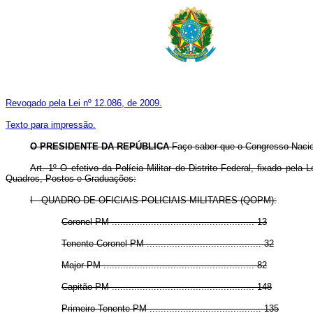
Revogado pela Lei nº 12.086, de 2009.
Texto para impressão.
O PRESIDENTE DA REPÚBLICA
Faço saber que o Congresso Nacion
Art. 1º O efetivo da Polícia Militar do Distrito Federal, fixado pela
Quadros, Postos e Graduações:
I - QUADRO DE OFICIAIS POLICIAIS MILITARES (QOPM):
Coronel PM ................................................... 13
Tenente-Coronel PM ......................................... 32
Major PM ...................................................... 82
Capitão PM ................................................... 148
Primeiro-Tenente PM ........................................ 135