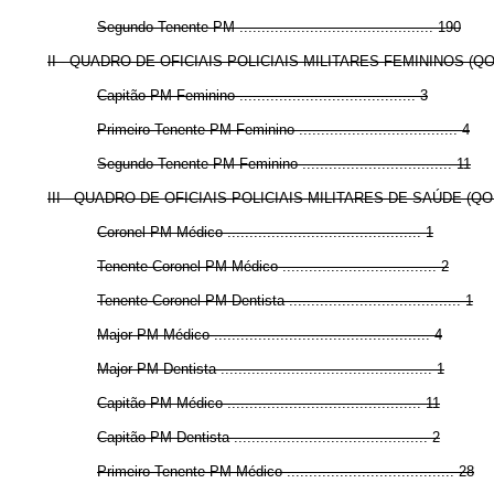
Segundo-Tenente PM ............................................ 190
II - QUADRO DE OFICIAIS POLICIAIS MILITARES FEMININOS (Q
Capitão PM Feminino ........................................ 3
Primeiro-Tenente PM Feminino .................................... 4
Segundo-Tenente PM Feminino .................................. 11
III - QUADRO DE OFICIAIS POLICIAIS MILITARES DE SAÚDE (Q
Coronel PM Médico ............................................ 1
Tenente-Coronel PM Médico ................................... 2
Tenente-Coronel PM Dentista ....................................... 1
Major PM Médico ................................................. 4
Major PM Dentista ................................................ 1
Capitão PM Médico ............................................ 11
Capitão PM Dentista ............................................ 2
Primeiro-Tenente PM Médico ...................................... 28