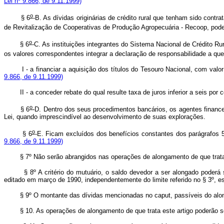
Lei nº 9.866, de 9.11.1999)
o
§ 6
-B. As dívidas originárias de crédito rural que tenham sido co
de Revitalização de Cooperativas de Produção Agropecuária - Recoop, pod
o
§ 6
-C. As instituições integrantes do Sistema Nacional de Crédito R
os valores correspondentes integrar a declaração de responsabilidade a que
I - a financiar a aquisição dos títulos do Tesouro Nacional, co
9.866, de 9.11.1999)
II - a conceder rebate do qual resulte taxa de juros inferior
o
§ 6
-D. Dentro dos seus procedimentos bancários, os agentes finance
Lei, quando imprescindível ao desenvolvimento de suas explora
o
§ 6
-E. Ficam excluídos dos benefícios constantes dos parágrafos 
9.866, de 9.11.1999)
§ 7º Não serão abrangidos nas operações de alongamento de que trata
§ 8º A critério do mutuário, o saldo devedor a ser alongado poderá 
editado em março de 1990, independentemente do limite referido no § 3º, 
§ 9º O montante das dívidas mencionadas no caput, passíveis do alon
§ 10. As operações de alongamento de que trata este artigo poderão se