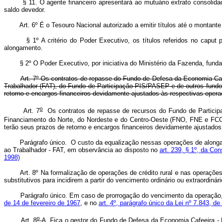
§ 11. O agente financeiro apresentará ao mutuário extrato consolid
saldo devedor.
Art. 6º É o Tesouro Nacional autorizado a emitir títulos até o montant
§ 1º A critério do Poder Executivo, os títulos referidos no caput 
alongamento.
§ 2º O Poder Executivo, por iniciativa do Ministério da Fazenda, fun
Art. 7º Os contratos de repasse do Fundo de Defesa da Economia C
Trabalhador (FAT), do Fundo de Participação PIS/PASEP e de outros fundos o
retorno e encargos financeiros devidamente ajustados às respectivas opera
o
Art. 7
Os contratos de repasse de recursos do Fundo de Partici
Financiamento do Norte, do Nordeste e do Centro-Oeste (FNO, FNE e FCO) e 
terão seus prazos de retorno e encargos financeiros devidamente 
Parágrafo único. O custo da equalização nessas operações de along
ao Trabalhador - FAT, em observância ao disposto no
art. 239, § 1º, da Con
1998)
Art. 8º Na formalização de operações de crédito rural e nas operaçõe
substitutivos para incidirem a partir do vencimento ordinário ou extraordiná
Parágrafo único. Em caso de prorrogação do vencimento da operação, 
de 14 de fevereiro de 1967
, e no
art. 4º, parágrafo único da Lei nº 7.843, d
o
Art. 8
-A. Fica o gestor do Fundo de Defesa da Economia Cafeeira - 