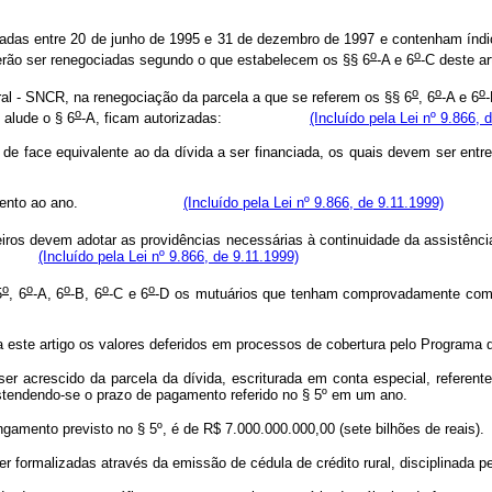
ntratadas entre 20 de junho de 1995 e 31 de dezembro de 1997 e contenham í
o
o
erão ser renegociadas segundo o que estabelecem os §§ 6
-A e 6
-C deste ar
o
o
o
ural - SNCR, na renegociação da parcela a que se referem os §§ 6
, 6
-A e 6
-
o
 alude o § 6
-A, ficam autorizadas:
(Incluído pela Lei nº 9.866, 
m valor de face equivalente ao da dívida a ser financiada, os quais dev
 a seis por cento ao ano.
(Incluído pela Lei nº 9.866, de 9.11.1999)
iros devem adotar as providências necessárias à continuidade da assistênci
ções.
(Incluído pela Lei nº 9.866, de 9.11.1999)
o
o
o
o
o
5
, 6
-A, 6
-B, 6
-C e 6
-D os mutuários que tenham comprovadamen
 este artigo os valores deferidos em processos de cobertura pelo Program
ser acrescido da parcela da dívida, escriturada em conta especial, referent
estendendo-se o prazo de pagamento referido no § 5º em um ano.
gamento previsto no § 5º, é de R$ 7.000.000.000,00 (sete bilhões de reais).
r formalizadas através da emissão de cédula de crédito rural, disciplinada p