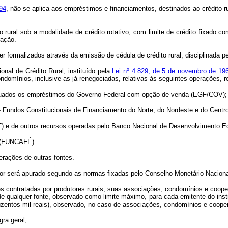
94
, não se aplica aos empréstimos e financiamentos, destinados ao crédito 
to rural sob a modalidade de crédito rotativo, com limite de crédito fixado 
ração.
formalizados através da emissão de cédula de crédito rural, disciplinada p
onal de Crédito Rural, instituído pela
Lei nº 4.829, de 5 de novembro de 19
ondomínios, inclusive as já renegociadas, relativas às seguintes operações, r
xcetuados os empréstimos do Governo Federal com opção de venda (EGF/COV);
 Fundos Constitucionais de Financiamento do Norte, do Nordeste e do Cent
AT) e de outros recursos operadas pelo Banco Nacional de Desenvolvimento 
a (FUNCAFÉ).
erações de outras fontes.
dor será apurado segundo as normas fixadas pelo Conselho Monetário Naciona
s contratadas por produtores rurais, suas associações, condomínios e cooper
e qualquer fonte, observado como limite máximo, para cada emitente do instr
zentos mil reais), observado, no caso de associações, condomínios e cooper
ra geral;