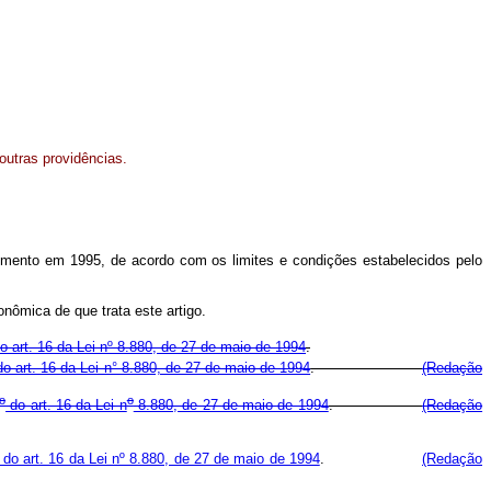
 outras providências.
ento em 1995, de acordo com os limites e condições estabelecidos pelo
ômica de que trata este artigo.
do art. 16 da Lei nº 8.880, de 27 de maio de 1994
.
do art. 16 da Lei n° 8.880, de 27 de maio de 1994
.
(Redação
o
o
do art. 16 da Lei n
8.880, de 27 de maio de 1994
.
(Redação
 do art. 16 da Lei nº 8.880, de 27 de maio de 1994
.
(Redação