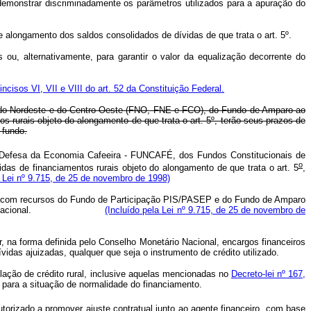
 demonstrar discriminadamente os parâmetros utilizados para a apuração do
de alongamento dos saldos consolidados de dívidas de que trata o art. 5º.
as ou, alternativamente, para garantir o valor da equalização decorrente do
incisos VI, VII e VIII do art. 52 da Constituição Federal.
 do Nordeste e do Centro-Oeste (FNO, FNE e FCO), do Fundo de Amparo ao
s rurais objeto do alongamento de que trata o art. 5º, terão seus prazos de
 fundo.
Defesa da Economia Cafeeira - FUNCAFÉ, dos Fundos Constitucionais de
o
das de financiamentos rurais objeto do alongamento de que trata o art. 5
,
 Lei nº 9.715, de 25 de novembro de 1998)
os com recursos do Fundo de Participação PIS/PASEP e do Fundo de Amparo
elo Tesouro Nacional.
(Incluído pela Lei nº 9.715, de 25 de novembro de
, na forma definida pelo Conselho Monetário Nacional, encargos financeiros
ívidas ajuizadas, qualquer que seja o instrumento de crédito utilizado.
ação de crédito rural, inclusive aquelas mencionadas no
Decreto-lei nº 167,
para a situação de normalidade do financiamento.
utorizado a promover ajuste contratual junto ao agente financeiro, com base