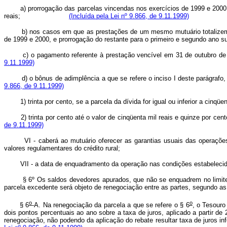
a) prorrogação das parcelas vincendas nos exercícios de 1999 e 2000
reais;
(Incluída pela Lei nº 9.866, de 9.11.1999)
b) nos casos em que as prestações de um mesmo mutuário totalizem s
de 1999 e 2000, e prorrogação do restante para o primeiro e segun
c)
o pagamento referente à prestação vencível em 31 de out
9.11.1999)
d) o bônus de adimplência a que se refere o inciso I deste pa
9.866, de 9.11.1999)
1) trinta por cento, se a parcela da dívida for igual ou inferio
2) trinta por cento até o valor de cinqüenta mil reais e quinze 
de 9.11.1999)
VI - caberá ao mutuário oferecer as garantias usuais das operações
valores regulamentares do crédito rural;
VII - a data de enquadramento da operação nas condições estabelecid
§ 6º Os saldos devedores apurados, que não se enquadrem no limite
parcela excedente será objeto de renegociação entre as partes, segundo a
o
o
§ 6
-A. Na renegociação da parcela a que se refere o § 6
, o Tesouro
dois pontos percentuais ao ano sobre a taxa de juros, aplicado a partir 
renegociação, não podendo da aplicação do rebate resultar taxa de juro