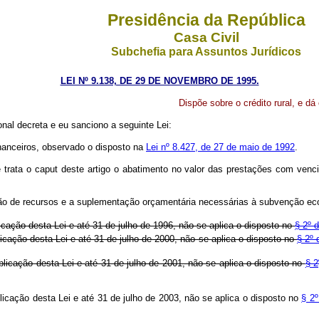
Presidência da República
Casa Civil
Subchefia para Assuntos Jurídicos
LEI Nº 9.138, DE 29 DE NOVEMBRO DE 1995.
Dispõe sobre o crédito rural, e dá
al decreta e eu sanciono a seguinte Lei:
financeiros, observado o disposto na
Lei nº 8.427, de 27 de maio de 1992
.
ta o caput deste artigo o abatimento no valor das prestações com vencim
 de recursos e a suplementação orçamentária necessárias à subvenção econ
licação desta Lei e até 31 de julho de 1996, não se aplica o disposto no
§ 2º 
icação desta Lei e até 31 de julho de 2000, não se aplica o disposto no
§ 2º 
blicação desta Lei e até 31 de julho de 2001, não se aplica o disposto no
§ 2
licação desta Lei e até 31 de julho de 2003, não se aplica o disposto no
§ 2º