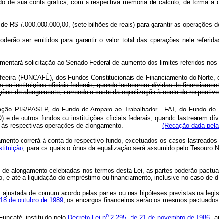
ado de sua conta gráfica, com a respectiva memória de cálculo, de forma a
e de R$ 7.000.000.000,00, (sete bilhões de reais) para garantir as operações 
poderão ser emitidos para garantir o valor total das operações nele referid
damentará solicitação ao Senado Federal de aumento dos limites referidos nos
afeeira (FUNCAFÉ), dos Fundos Constitucionais de Financiamento do Norte,
u instituições oficiais federais, quando lastrearem dívidas de financiamento
ções de alongamento, correndo o custo da equalização à conta do respectivo
pação PIS/PASEP, do Fundo de Amparo ao Trabalhador - FAT, do Fundo de 
de outros fundos ou instituições oficiais federais, quando lastrearem dívi
ajustados às respectivas operações de alongamento.
(Redação dada pela
amento correrá à conta do respectivo fundo, excetuados os casos lastread
stituição
, para os quais o ônus da equalização será assumido p
s de alongamento celebradas nos termos desta Lei, as partes poderão pactuar
rio, e até a liquidação do empréstimo ou financiamento, inclusive no caso de d
ajustada de comum acordo pelas partes ou nas hipóteses previstas na legisl
e 18 de outubro de 1989
, os encargos financeiros serão os mesmos pactuados 
o
Funcafé, instituído pelo
Decreto-Lei n
2.295, de 21 de novembro de 1986
, a