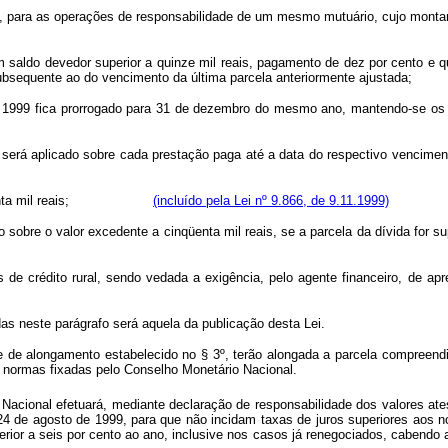
, para as operações de responsabilidade de um mesmo mutuário, cujo montant
aldo devedor superior a quinze mil reais, pagamento de dez por cento e qu
do ano subsequente ao do vencimento da última parcela anteriorment
ubro de 1999 fica prorrogado para 31 de dezembro do mesmo ano, m
rágrafo, será aplicado sobre cada prestação paga até a data do respec
r a cinqüenta mil reais;
(incluído pela Lei nº 9.866, de 9.11.1999)
por cento sobre o valor excedente a cinqüenta mil reais, se a parcela da
 de crédito rural, sendo vedada a exigência, pelo agente financeiro, de ap
as neste parágrafo será aquela da publicação desta Lei.
 de alongamento estabelecido no § 3º, terão alongada a parcela compreendi
s normas fixadas pelo Conselho Monetário Nacional.
 Nacional efetuará, mediante declaração de responsabilidade dos valores ates
de 24 de agosto de 1999, para que não incidam taxas de juros superiores aos
s inferior a seis por cento ao ano, inclusive nos casos já renegociados,