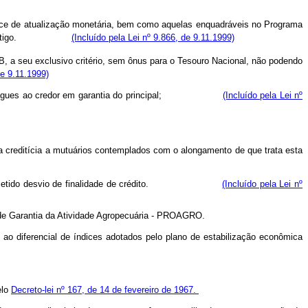
ndice de atualização monetária, bem como aquelas enquadráveis no Programa
tigo.
(Incluído pela Lei nº 9.866, de 9.11.1999)
B, a seu exclusivo critério, sem ônus para o Tesouro Nacional, não podendo
de 9.11.1999)
em ser entregues ao credor em garantia do principal;
(Incluído pela Lei nº
a creditícia a mutuários contemplados com o alongamento de que trata esta
te cometido desvio de finalidade de crédito.
(Incluído pela Lei nº
a de Garantia da Atividade Agropecuária - PROAGRO.
e ao diferencial de índices adotados pelo plano de estabilização econômica
elo
Decreto-lei nº 167, de 14 de fevereiro de 1967.