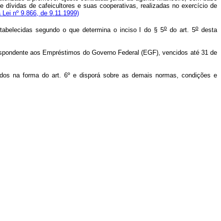
dívidas de cafeicultores e suas cooperativas, realizadas no exercício de
a Lei nº 9.866, de 9.11.1999)
o
o
abelecidas segundo o que determina o inciso I do § 5
do art. 5
desta
respondente aos Empréstimos do Governo Federal (EGF), vencidos até 31 de
itidos na forma do art. 6º e disporá sobre as demais normas, condições e