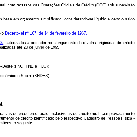
rural, com recursos das Operações Oficiais de Crédito (OOC) sob supervisão
com base em orçamento simplificado, considerando-se líquido e certo o saldo
elo
Decreto-lei nº 167, de 14 de fevereiro de 1967.
65
, autorizados a proceder ao alongamento de dívidas originárias de crédito
ealizadas até 20 de junho de 1995:
ro-Oeste (FNO, FNE e FCO);
Econômico e Social (BNDES);
l.
ativas de produtores rurais, inclusive as de crédito rural, comprovadamente
umento de crédito identificado pelo respectivo Cadastro de Pessoa Física -
ativas, o seguinte: