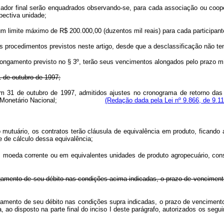
tomador final serão enquadrados observando-se, para cada associação ou cooper
pectiva unidade;
á um limite máximo de R$ 200.000,00 (duzentos mil reais) para cada participa
os procedimentos previstos neste artigo, desde que a desclassificação não te
longamento previsto no § 3º, terão seus vencimentos alongados pelo prazo m
1 de outubro de 1997;
 em 31 de outubro de 1997, admitidos ajustes no cronograma de retorno d
o Conselho Monetário Nacional;
(Redação dada pela Lei nº 9.866, de 9.1
o mutuário, os contratos terão cláusula de equivalência em produto, ficand
e de cálculo dessa equivalência;
em moeda corrente ou em equivalentes unidades de produto agropecuário, cons
 pagamento de seu débito nas condições acima indicadas, o prazo de vencime
pagamento de seu débito nas condições supra indicadas, o prazo de vencime
ainda, ao disposto na parte final do inciso I deste parágrafo, autoriz