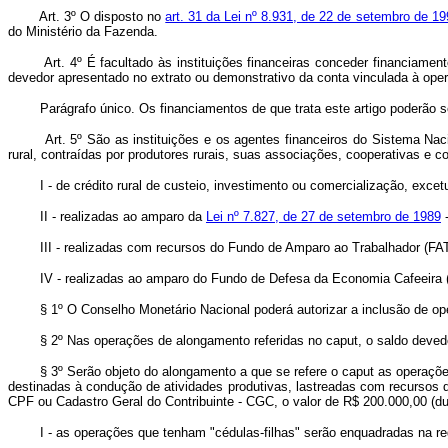
Art. 3º O disposto no
art. 31 da Lei nº 8.931, de 22 de setembro de 19
do Ministério da Fazenda.
Art. 4º É facultado às instituições financeiras conceder financiamen
devedor apresentado no extrato ou demonstrativo da conta vinculada à ope
Parágrafo único. Os financiamentos de que trata este artigo poderão ser 
Art. 5º São as instituições e os agentes financeiros do Sistema Naci
rural, contraídas por produtores rurais, suas associações, cooperativas e c
I - de crédito rural de custeio, investimento ou comercialização, e
II - realizadas ao amparo da
Lei nº 7.827, de 27 de setembro de 1989
-
III - realizadas com recursos do Fundo de Amparo ao Trabalhador (F
IV - realizadas ao amparo do Fundo de Defesa da Economia Cafeeir
§ 1º O Conselho Monetário Nacional poderá autorizar a inclusão de op
§ 2º Nas operações de alongamento referidas no caput, o saldo deve
§ 3º Serão objeto do alongamento a que se refere o caput as operaçõe
destinadas à condução de atividades produtivas, lastreadas com recursos d
CPF ou Cadastro Geral do Contribuinte - CGC, o valor de R$ 200.000,00 (du
I - as operações que tenham "cédulas-filhas" serão enquadradas na reg