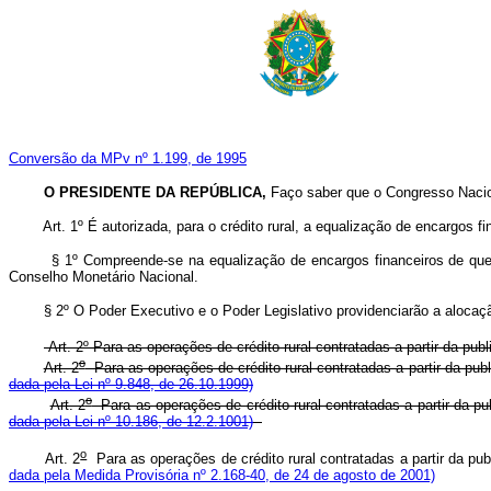
Conversão da MPv nº 1.199, de 1995
O PRESIDENTE DA REPÚBLICA,
Faço saber que o Congresso Nacion
Art. 1º É autorizada, para o crédito rural, a equalização de encargos 
§ 1º Compreende-se na equalização de encargos financeiros de que tra
Conselho Monetário Nacional.
§ 2º O Poder Executivo e o Poder Legislativo providenciarão a alocação
Art. 2º Para as operações de crédito rural contratadas a partir da pub
o
Art. 2
Para as operações de crédito rural contratadas a partir da publ
dada pela Lei nº 9.848, de 26.10.1999)
o
Art. 2
Para as operações de crédito rural contratadas a partir da pu
dada pela Lei nº 10.186, de 12.2.1001)
o
Art. 2
Para as operações de crédito rural contratadas a partir da pub
dada pela Medida Provisória nº 2.168-40, de 24 de agosto de 2001)