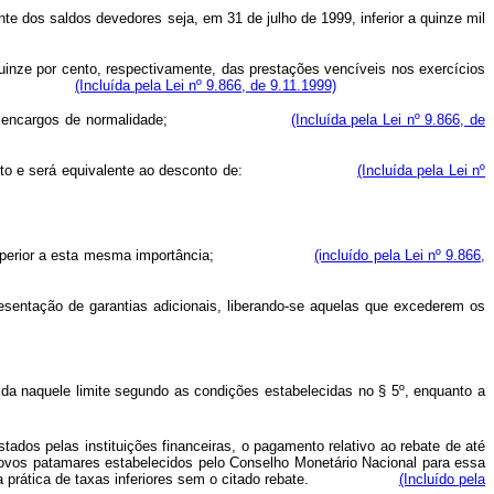
e dos saldos devedores seja, em 31 de julho de 1999, inferior a quinze mil
inze por cento, respectivamente, das prestações vencíveis nos exercícios
e ajustada;
(Incluída pela Lei nº 9.866, de 9.11.1999)
antendo-se os encargos de normalidade;
(Incluída pela Lei nº 9.866, de
tivo vencimento e será equivalente ao desconto de:
(Incluída pela Lei nº
 dívida for superior a esta mesma importância;
(incluído pela Lei nº 9.866,
resentação de garantias adicionais, liberando-se aquelas que excederem os
da naquele limite segundo as condições estabelecidas no § 5º, enquanto a
tados pelas instituições financeiras, o pagamento relativo ao rebate de até
 novos patamares estabelecidos pelo Conselho Monetário Nacional para essa
 cabendo a prática de taxas inferiores sem o citado rebate.
(Incluído pela