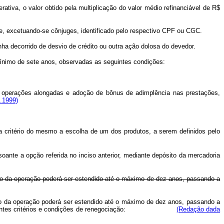
ativa, o valor obtido pela multiplicação do valor médio refinanciável de R$
nte, excetuando-se cônjuges, identificado pelo respectivo CPF ou CGC.
nha decorrido de desvio de crédito ou outra ação dolosa do devedor.
ínimo de sete anos, observadas as seguintes condições:
as operações alongadas e adoção de bônus de adimplência nas prestações,
1.1999)
o a critério do mesmo a escolha de um dos produtos, a serem definidos pelo
oante a opção referida no inciso anterior, mediante depósito da mercadoria
nto da operação poderá ser estendido até o máximo de dez anos, passando a
nto da operação poderá ser estendido até o máximo de dez anos, passando a
ados os seguintes critérios e condições de renegociação:
(Redação dada