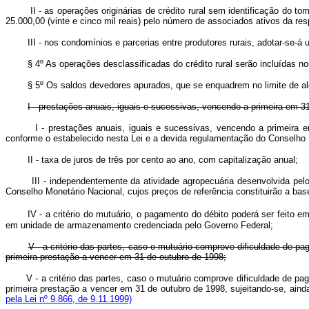
II - as operações originárias de crédito rural sem identificação do 
25.000,00 (vinte e cinco mil reais) pelo número de associados ativos da res
III - nos condomínios e parcerias entre produtores rurais, adotar-se-
§ 4º As operações desclassificadas do crédito rural serão incluídas n
§ 5º Os saldos devedores apurados, que se enquadrem no limite de a
I - prestações anuais, iguais e sucessivas, vencendo a primeira em 3
I - prestações anuais, iguais e sucessivas, vencendo a primeira
conforme o estabelecido nesta Lei e a devida regulamentação d
II - taxa de juros de três por cento ao ano, com capitalização anual;
III - independentemente da atividade agropecuária desenvolvida pel
Conselho Monetário Nacional, cujos preços de referência constituirão a bas
IV - a critério do mutuário, o pagamento do débito poderá ser feito 
em unidade de armazenamento credenciada pelo Governo Federal;
V - a critério das partes, caso o mutuário comprove dificuldade de
primeira prestação a vencer em 31 de outubro de 1998;
V - a critério das partes, caso o mutuário comprove dificuldade de 
primeira prestação a vencer em 31 de outubro de 1998, sujeitando-se, 
pela Lei nº 9.866, de 9.11.1999)