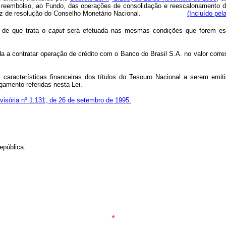
 reembolso, ao Fundo, das operações de consolidação e reescalonamento de 
1998, à luz de resolução do Conselho Monetário Nacional.
(Incluído pel
 de que trata o
caput
será efetuada nas mesmas condições que forem est
 a contratar operação de crédito com o Banco do Brasil S.A. no valor cor
s características financeiras dos títulos do Tesouro Nacional a serem em
amento referidas nesta Lei.
visória nº 1.131, de 26 de setembro de 1995.
pública.
*