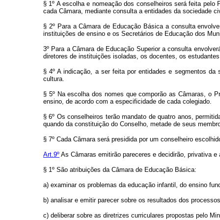
§ 1º A escolha e nomeação dos conselheiros será feita pelo 
cada Câmara, mediante consulta a entidades da sociedade civ
§ 2º Para a Câmara de Educação Básica a consulta envolverá
instituições de ensino e os Secretários de Educação dos Muni
3º Para a Câmara de Educação Superior a consulta envolverá,
diretores de instituições isoladas, os docentes, os estudante
§ 4º A indicação, a ser feita por entidades e segmentos da s
cultura.
§ 5º Na escolha dos nomes que comporão as Câmaras, o Pres
ensino, de acordo com a especificidade de cada colegiado.
§ 6º Os conselheiros terão mandato de quatro anos, permit
quando da constituição do Conselho, metade de seus membr
§ 7º Cada Câmara será presidida por um conselheiro escolhid
Art.9º
As Câmaras emitirão pareceres e decidirão, privativa e
§ 1º São atribuições da Câmara de Educação Básica:
a) examinar os problemas da educação infantil, do ensino fu
b) analisar e emitir parecer sobre os resultados dos processo
c) deliberar sobre as diretrizes curriculares propostas pelo M