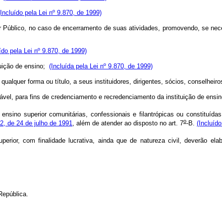
(Incluído pela Lei nº 9.870, de 1999)
er Público, no caso de encerramento de suas atividades, promovendo, se nec
ído pela Lei nº 9.870, de 1999)
tuição de ensino;
(Incluída pela Lei nº 9.870, de 1999)
alquer forma ou título, a seus instituidores, dirigentes, sócios, conselheir
ável, para fins de credenciamento e recredenciamento da instituição de ensi
ensino superior comunitárias, confessionais e filantrópicas ou constituída
o
12, de 24 de julho de 1991
, além de atender ao disposto no art. 7
-B.
(Incluído
erior, com finalidade lucrativa, ainda que de natureza civil, deverão ela
República.