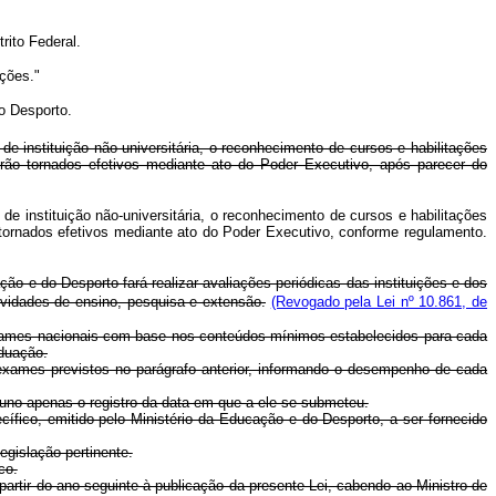
rito Federal.
ações."
o Desporto.
e instituição não-universitária, o reconhecimento de cursos e habilitações
serão tornados efetivos mediante ato do Poder Executivo, após parecer do
e instituição não-universitária, o reconhecimento de cursos e habilitações
o tornados efetivos mediante ato do Poder Executivo, conforme regulamento.
ão e do Desporto fará realizar avaliações periódicas das instituições e dos
ividades de ensino, pesquisa e extensão.
(Revogado pela Lei nº 10.861, de
 exames nacionais com base nos conteúdos mínimos estabelecidos para cada
aduação.
s exames previstos no parágrafo anterior, informando o desempenho de cada
aluno apenas o registro da data em que a ele se submeteu.
fico, emitido pelo Ministério da Educação e do Desporto, a ser fornecido
egislação pertinente.
co.
rtir do ano seguinte à publicação da presente Lei, cabendo ao Ministro de