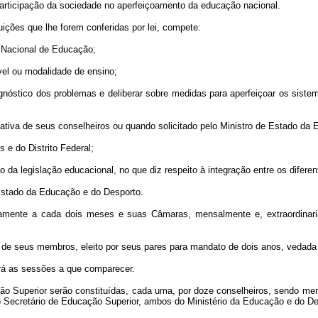
articipação da sociedade no aperfeiçoamento da educação nacional.
ições que lhe forem conferidas por lei, compete:
 Nacional de Educação;
vel ou modalidade de ensino;
gnóstico dos problemas e deliberar sobre medidas para aperfeiçoar os sistem
ciativa de seus conselheiros ou quando solicitado pelo Ministro de Estado da
e do Distrito Federal;
ção da legislação educacional, no que diz respeito à integração entre os difer
 Estado da Educação e do Desporto.
riamente a cada dois meses e suas Câmaras, mensalmente e, extraordinar
de seus membros, eleito por seus pares para mandato de dois anos, vedada 
irá as sessões a que comparecer.
Superior serão constituídas, cada uma, por doze conselheiros, sendo mem
Secretário de Educação Superior, ambos do Ministério da Educação e do De