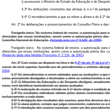
i) assessorar o Ministro de Estado da Educação e do Desporto
§ 3º As atribuições constantes das alíneas d, e e f do parágra
§ 4º O recredenciamento a que se refere a alínea e do § 2º de
Art. 2º As deliberações e pronunciamentos do Conselho Pleno e das
Parágrafo único.
No sistema federal de ensino, a autorização para o
oferecidos por essas instituições, assim como a autorização prévia dos 
Conselho Nacional de Educação.
(Incluído pela Lei nº 9.649, de 1998)
Parágrafo único. No sistema federal de ensino, a autorização para o
oferecidos por essas instituições, assim como a autorização prévia dos cu
(Redação dada pela Medida Provisória nº 2.216, de 2001)
Art. 3º Com vistas ao disposto na letra e do
§ 2º do art. 9º da Lei nº
cursos de nível superior, fazendo uso de procedimentos e critérios abrang
2004)
§ 1º Os procedimentos a serem adotados para as avaliações a que s
curso, previamente divulgados e destinados a aferir os conhecimentos e c
§ 2º O Ministério da Educação e do Desporto divulgará, anualmente,
curso, sem identificar nominalmente os alunos avaliados.
§ 3º A realização de exame referido no § 1º deste artigo é condição
§ 4º Os resultados individuais obtidos pelos alunos examinados nã
exclusivamente a cada aluno.
§ 5º A divulgação dos resultados dos exames, para fins diversos do in
§ 6º O aluno poderá, sempre que julgar conveniente, submeter-se a
§ 7º A introdução dos exames nacionais, como um dos procedimentos 