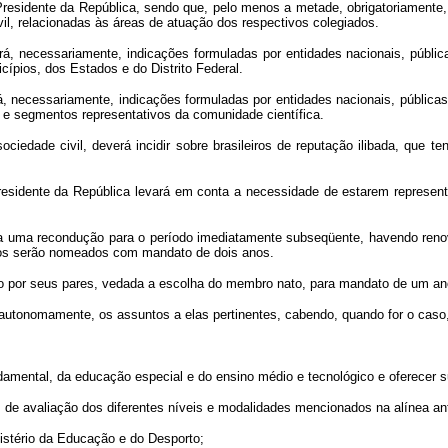
Presidente da República, sendo que, pelo menos a metade, obrigatoriamente,
il, relacionadas às áreas de atuação dos respectivos colegiados.
, necessariamente, indicações formuladas por entidades nacionais, pública
cípios, dos Estados e do Distrito Federal.
 necessariamente, indicações formuladas por entidades nacionais, públicas 
s e segmentos representativos da comunidade científica.
ociedade civil, deverá incidir sobre brasileiros de reputação ilibada, que 
idente da República levará em conta a necessidade de estarem represent
ida uma recondução para o período imediatamente subseqüente, havendo re
os serão nomeados com mandato de dois anos.
o por seus pares, vedada a escolha do membro nato, para mandato de um ano,
 autonomamente, os assuntos a elas pertinentes, cabendo, quando for o caso
ndamental, da educação especial e do ensino médio e tecnológico e oferecer 
s de avaliação dos diferentes níveis e modalidades mencionados na alínea ant
inistério da Educação e do Desporto;