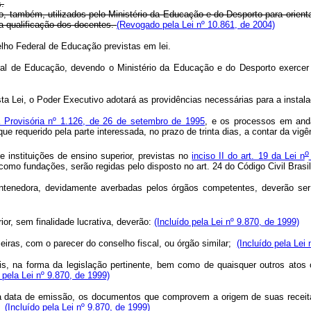
.
rão, também, utilizados pelo Ministério da Educação e do Desporto para orient
a qualificação dos docentes.
(Revogado pela Lei nº 10.861, de 2004)
lho Federal de Educação previstas em lei.
al de Educação, devendo o Ministério da Educação e do Desporto exercer 
sta Lei, o Poder Executivo adotará as providências necessárias para a instal
 Provisória nº 1.126, de 26 de setembro de 1995
, e os processos em and
e requerido pela parte interessada, no prazo de trinta dias, a contar da vigê
o
e instituições de ensino superior, previstas no
inciso II do art. 19 da Lei n
 como fundações, serão regidas pelo disposto no art. 24 do Código Civil Brasil
mantenedora, devidamente averbadas pelos órgãos competentes, deverão se
or, sem finalidade lucrativa, deverão:
(Incluído pela Lei nº 9.870, de 1999)
ceiras, com o parecer do conselho fiscal, ou órgão similar;
(Incluído pela Lei
cais, na forma da legislação pertinente, bem como de quaisquer outros ato
 pela Lei nº 9.870, de 1999)
 da data de emissão, os documentos que comprovem a origem de suas receit
l;
(Incluído pela Lei nº 9.870, de 1999)