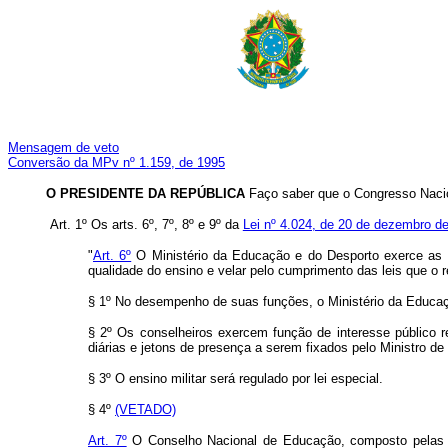
Mensagem de veto
Conversão da MPv nº 1.159, de 1995
O PRESIDENTE DA REPÚBLICA
Faço saber que o Congresso Nacio
Art. 1º Os arts. 6º, 7º, 8º e 9º da
Lei nº 4.024, de 20 de dezembro d
"
Art. 6º
O Ministério da Educação e do Desporto exerce as at
qualidade do ensino e velar pelo cumprimento das leis que o 
§ 1º No desempenho de suas funções, o Ministério da Educ
§ 2º Os conselheiros exercem função de interesse público r
diárias e jetons de presença a serem fixados pelo Ministro d
§ 3º O ensino militar será regulado por lei especial.
§ 4º
(VETADO)
Art. 7º
O Conselho Nacional de Educação, composto pelas Câ