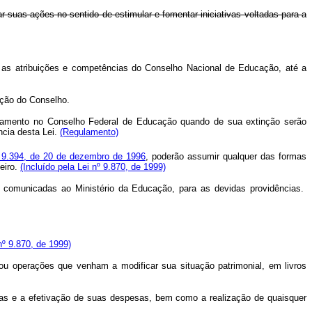
ar suas ações no sentido de estimular e fomentar iniciativas voltadas para a
as atribuições e competências do Conselho Nacional de Educação, até a
ação do Conselho.
amento no Conselho Federal de Educação quando de sua extinção serão
ncia desta Lei.
(Regulamento)
9.394, de 20 de dezembro de 1996
, poderão assumir qualquer das formas
eiro.
(Incluído pela Lei nº 9.870, de 1999)
r comunicadas ao Ministério da Educação, para as devidas providências.
 nº 9.870, de 1999)
s ou operações que venham a modificar sua situação patrimonial, em livros
as e a efetivação de suas despesas, bem como a realização de quaisquer