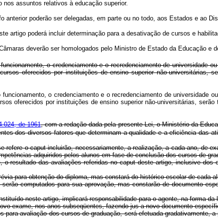
 nos assuntos relativos à educação superior.
fo anterior poderão ser delegadas, em parte ou no todo, aos Estados e ao Dist
ste artigo poderá incluir determinação para a desativação de cursos e habilit
 Câmaras deverão ser homologados pelo Ministro de Estado da Educação e d
 funcionamento, o credenciamento e o recredenciamento de universidade ou d
cursos oferecidos por instituições de ensino superior não-universitárias, 
 funcionamento, o credenciamento e o recredenciamento de universidade ou d
rsos oferecidos por instituições de ensino superior não-universitárias, serã
 4.024, de 1961
, com a redação dada pela presente Lei, o Ministério da Educaç
entes dos diversos fatores que determinam a qualidade e a eficiência das at
e refere o caput incluirão, necessariamente, a realização, a cada ano, de
ompetências adquiridos pelos alunos em fase de conclusão dos cursos de gr
 o resultado das avaliações referidas no caput deste artigo, inclusive do
 prévia para obtenção do diploma, mas constará do histórico escolar de cada 
o serão computados para sua aprovação, mas constarão de documento especí
stituído neste artigo, implicará responsabilidade para o agente, na forma da l
 novo exame, nos anos subseqüentes, fazendo jus a novo documento específi
para avaliação dos cursos de graduação, será efetuada gradativamente, a pa