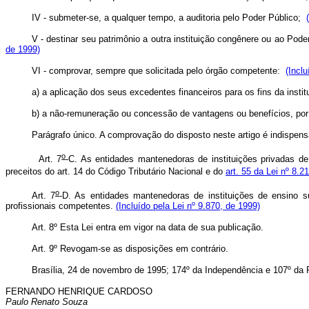
IV - submeter-se, a qualquer tempo, a auditoria pelo Poder Público;
V - destinar seu patrimônio a outra instituição congênere ou ao Pod
de 1999)
VI - comprovar, sempre que solicitada pelo órgão competente:
(Inclu
a)
a aplicação dos seus excedentes financeiros para os fins da insti
b) a não-remuneração ou concessão de vantagens ou benefícios, por qu
Parágrafo único. A comprovação do disposto neste artigo é indispens
o
Art. 7
-C. As entidades mantenedoras de instituições privadas de 
preceitos do art. 14 do Código Tributário Nacional e do
art. 55 da Lei nº 8.2
o
Art. 7
-D. As entidades mantenedoras de instituições de ensino sup
profissionais competentes.
(Incluído pela Lei nº 9.870, de 1999)
Art. 8º Esta Lei entra em vigor na data de sua publicação.
Art. 9º Revogam-se as disposições em contrário.
Brasília, 24 de novembro de 1995; 174º da Independência e 107º da 
FERNANDO HENRIQUE CARDOSO
Paulo Renato Souza