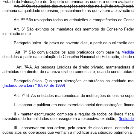
Estado da Educação e do Desporto determinar os cursos a serem avaliados
Art. 4º Os resultados das avaliações referidas no § 1º do art. 2º se
melhoria da qualidade do ensino, principalmente as que visem a elevação d
Art. 5º São revogadas todas as atribuições e competências do Conse
Art. 6º São extintos os mandatos dos membros do Conselho Feder
instalação deste.
Parágrafo único. No prazo de noventa dias, a partir da publicação de
Art. 7º São convalidados os atos praticados com base na
Medida
decididos a partir da instalação do Conselho Nacional de Educação, desde qu
o
Art. 7
-A. As pessoas jurídicas de direito privado, mantenedoras d
admitidas em direito, de natureza civil ou comercial e, quando constituídas
Parágrafo único. Quaisquer alterações estatutárias na entidade 
(Incluído pela Lei nº 9.870, de 1999)
o
Art. 7
-B. As entidades mantenedoras de instituições de ensino superi
I - elaborar e publicar em cada exercício social demonstrações finan
II - manter escrituração completa e regular de todos os livros fis
revestidos de formalidades que assegurem a respectiva exatidão;
(Incluído
III - conservar em boa ordem, pelo prazo de cinco anos, contado
outros atos ou operações que venham a modificar sua situação patrimonia