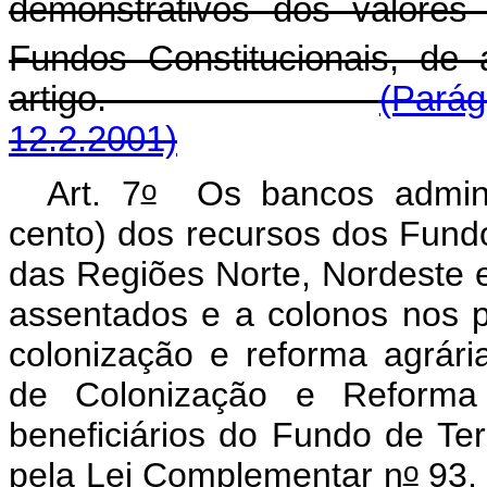
demonstrativos dos valores
Fundos Constitucionais, de
artigo.
(Parág
12.2.2001)
o
Art. 7
Os bancos adminis
cento) dos recursos dos Fund
das Regiões Norte, Nordeste 
assentados e a colonos nos p
colonização e reforma agrária
de Colonização e Reform
beneficiários do Fundo de Ter
o
pela Lei Complementar n
93,