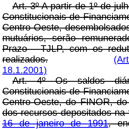
Art. 3º A partir de 1º de j
Constitucionais de Financiam
Centro-Oeste, desembolsados
mutuários, serão remunera
Prazo - TJLP, com os redut
realizados.
(Ar
18.1.2001)
Art. 4º Os saldos diá
Constitucionais de Financiam
Centro-Oeste, do FINOR, 
dos recursos depositados na
16 de janeiro de 1991
, en