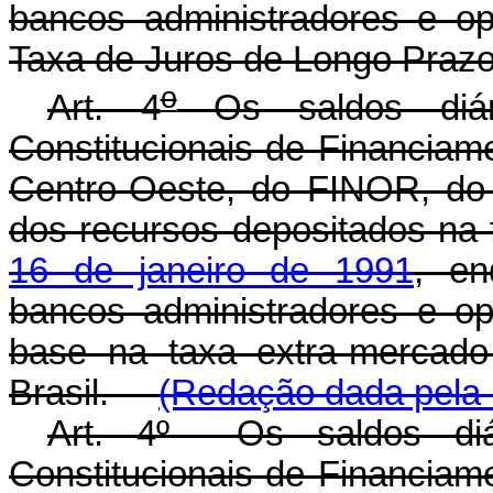
bancos administradores e o
Taxa de Juros de Longo Prazo
o
Art. 4
Os saldos diár
Constitucionais de Financiam
Centro-Oeste, do FINOR, 
dos recursos depositados na
16 de janeiro de 1991
, en
bancos administradores e o
base na taxa extra-mercado
Brasil.
(Redação dada pela L
Art. 4º Os saldos diá
Constitucionais de Financiam