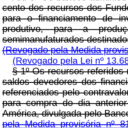
cento dos recursos dos Fund
para o financiamento de in
produtivo, para a prod
semimanufaturados destinad
(Revogado pela Medida provis
(Revogado pela Lei nº 13.6
§ 1º Os recursos referidos
saldos devedores dos financ
referenciados pelo contraval
para compra do dia anterio
América, divulgada pelo Ba
pela Medida provisória nº 8