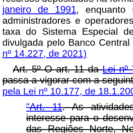
janeiro de 1991
, enquanto
administradores e operador
taxa do Sistema Especial de
divulgada pelo Banco Central
nº 14.227, de 2021)
Art. 5º O art. 11 da
Lei nº
passa a vigorar com a seguin
pela Lei nº 10.177, de 18.1.20
"Art. 11
. As atividades
interesse para o desen
das Regiões Norte, No