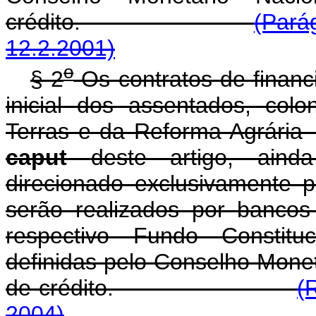
crédito.
(Parág
12.2.2001)
o
§ 2
Os contratos de financ
inicial dos assentados, col
Terras e da Reforma Agrária 
caput
deste artigo, aind
direcionado exclusivamente p
serão realizados por bancos 
respectivo Fundo Constitu
definidas pelo Conselho Mone
de crédito.
(
2004)