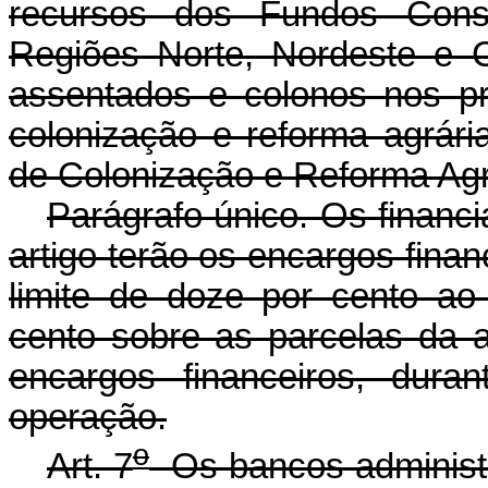
recursos dos Fundos Const
Regiões Norte, Nordeste e C
assentados e colonos nos pr
colonização e reforma agrária
de Colonização e Reforma Agr
Parágrafo único. Os financ
artigo terão os encargos fina
limite de doze por cento ao
cento sobre as parcelas da a
encargos financeiros, dura
operação.
o
Art. 7
Os bancos administr