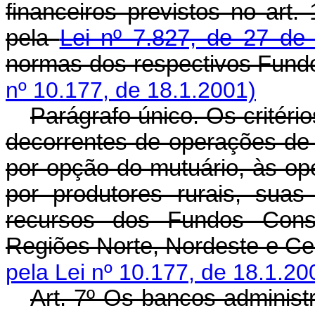
financeiros previstos no art.
pela
Lei nº 7.827, de 27 de
normas dos respectivos Fund
nº 10.177, de 18.1.2001)
Parágrafo único. Os critéri
decorrentes de operações de c
por opção do mutuário, às ope
por produtores rurais, sua
recursos dos Fundos Const
Regiões Norte, Nordeste e Ce
pela Lei nº 10.177, de 18.1.20
Art. 7º Os bancos administ