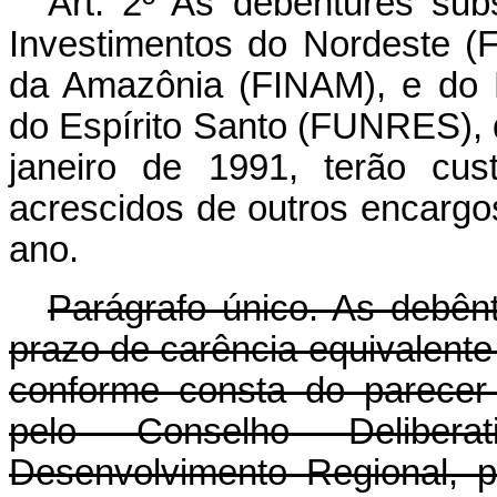
Art. 2º As debêntures su
Investimentos do Nordeste (
da Amazônia (FINAM), e do
do Espírito Santo (FUNRES), d
janeiro de 1991, terão cus
acrescidos de outros encargos
ano.
Parágrafo único. As debênt
prazo de carência equivalente
conforme consta do parecer
pelo Conselho Delibera
Desenvolvimento Regional, 