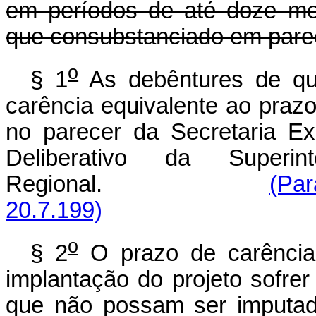
em períodos de até doze me
que consubstanciado em parec
o
§ 1
As debêntures de que
carência equivalente ao prazo
no parecer da Secretaria E
Deliberativo da Superin
Regional.
(Par
20.7.199)
o
§ 2
O prazo de carência
implantação do projeto sofre
que não possam ser imputad