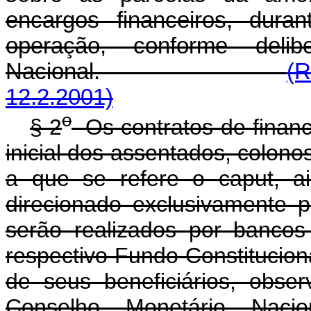
encargos financeiros, dura
operação, conforme deli
Nacional.
(R
12.2.2001)
o
§ 2
Os contratos de financ
inicial dos assentados, colono
a que se refere o caput, a
direcionado exclusivamente p
serão realizados por bancos 
respectivo Fundo Constitucion
de seus beneficiários, obse
Conselho Monetário Naci