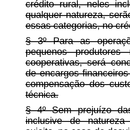
crédito rural, neles i
qualquer natureza, serão
essas categorias, no créd
§ 3º Para as operaçõ
pequenos produtores 
cooperativas, será con
de encargos financeiros
compensação dos custo
técnica.
§ 4º Sem prejuízo das
inclusive de natureza