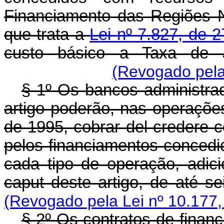
Financiamento das Regiões N
que trata a
Lei nº 7.827, de 
custo básico a Taxa de 
(Revogado pela
§ 1º Os bancos administra
artigo poderão, nas operações
de 1995, cobrar del credere 
pelos financiamentos concedi
cada tipo de operação, adic
caput deste artigo, de até s
(Revogado pela Lei nº 10.177,
§ 2º Os contratos de fina