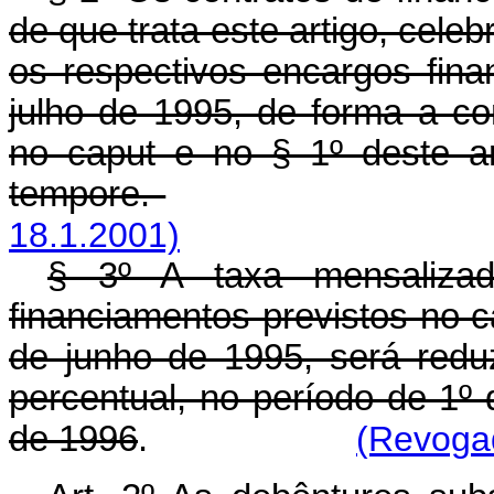
de que trata este artigo, cele
os respectivos encargos finan
julho de 1995, de forma a com
no caput e no § 1º deste art
tempore.
18.1.2001)
§ 3º A taxa mensalizad
financiamentos previstos no c
de junho de 1995, será red
percentual, no período de 1
de 1996
.
(Revogad