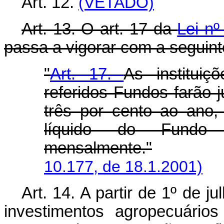
Art. 12.
(VETADO)
Art. 13. O art. 17 da
Lei nº
passa a vigorar com a seguint
"
Art. 17.
As instituiç
referidos Fundos farão 
três por cento ao ano,
líquido do Fundo 
mensalmente."
10.177, de 18.1.2001)
Art. 14. A partir de 1º de 
investimentos agropecuários