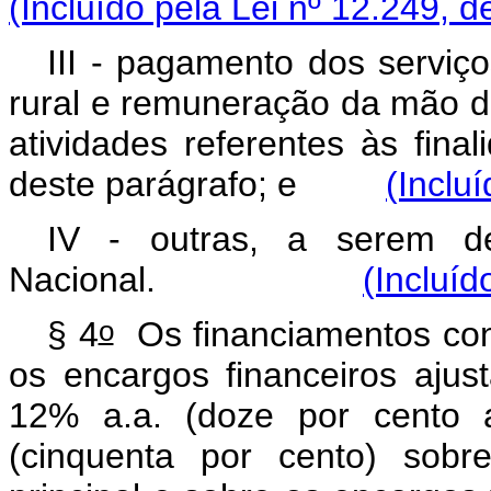
(Incluído pela Lei nº 12.249, d
III - pagamento dos serviço
rural e remuneração da mão de
atividades referentes às final
deste parágrafo; e
(Inclu
IV - outras, a serem de
Nacional.
(Incluíd
o
§ 4
Os financiamentos conc
os encargos financeiros ajus
12% a.a. (doze por cento 
(cinquenta por cento) sobr