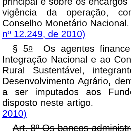
principal e sobre os encargos 
vigência da operação, con
Conselho Monetário 
nº 12.249, de 2010)
o
§ 5
Os agentes financeir
Integração Nacional e ao Co
Rural Sustentável, integra
Desenvolvimento Agrário, dem
a ser imputados aos Fundo
disposto neste arti
2010)
Art. 8º Os bancos administr