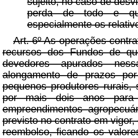
sujeito, no caso de desv
perda de todo e qual
especialmente os relativ
Art. 6º As operações contr
recursos dos Fundos de que
devedores apurados ness
alongamento de prazos por
pequenos produtores rurais,
por mais dois anos para 
empreendimentos agropecuár
previsto no contrato em vigo
reembolso, ficando os valore