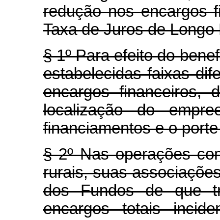
redução nos encargos f
Taxa de Juros de Longo 
§ 1º Para efeito do benef
estabelecidas faixas dif
encargos financeiros,
localização do empree
financiamentos e o porte
§ 2º Nas operações co
rurais, suas associaçõe
dos Fundos de que tr
encargos totais incid