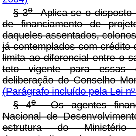
o
§ 3
Aplica-se o disposto n
de financiamento de projet
daqueles assentados, colonos 
já contemplados com crédito d
limita ao diferencial entre o
teto vigente para essas 
deliberação do Cons
(Parágrafo incluído pela Lei n
o
§ 4
Os agentes finance
Nacional de Desenvolvimento
estrutura do Ministério