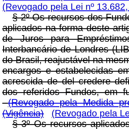
(Revogado pela Lei nº 13.682,
§ 2º Os recursos dos Fundo
aplicados na forma deste art
de Juros para Empréstimo
Interbancário de Londres (LI
do Brasil, reajustável na mesm
encargos e estabelecidas e
acrescida de del credere def
dos referidos Fundos, e
(Revogado pela Medida pro
(Vigência)
(Revogado pela Le
§ 3º Os recursos aplicados