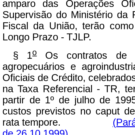
amparo das Operações Ofic
Supervisão do Ministério da
Fiscal da União, terão com
Longo Prazo - TJLP.
o
§ 1
Os contratos de fi
agropecuários e agroindust
Oficiais de Crédito, celebrad
na Taxa Referencial - TR, te
partir de 1º de julho de 199
custos previstos no caput des
rata tempore.
(Par
de 26.10.1999)