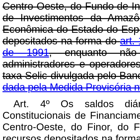
Centro-Oeste, do Fundo de I
de Investimentos da Amaz
Econômica do Estado do Espí
depositados na forma do
art.
de 1991
, enquanto não
administradores e operador
taxa Selic divulgada pelo 
dada pela Medida Provisória n
Art. 4º Os saldos diá
Constitucionais de Financiam
Centro-Oeste, do Finor, do
recursos depositados na form