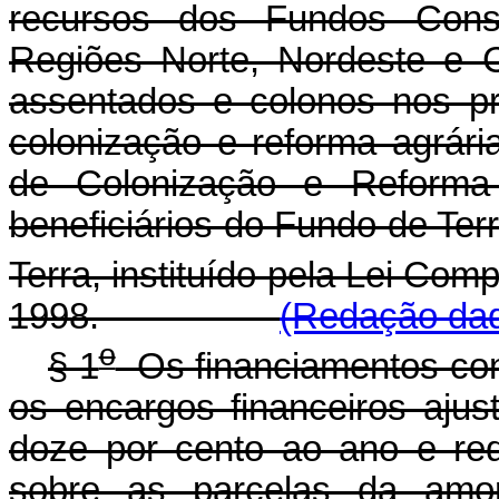
recursos dos Fundos Const
Regiões Norte, Nordeste e C
assentados e colonos nos pr
colonização e reforma agrária
de Colonização e Reform
beneficiários do Fundo de Ter
Terra, instituído pela Lei Com
1998.
(Redação dada
o
§ 1
Os financiamentos conc
os encargos financeiros ajus
doze por cento ao ano e red
sobre as parcelas da amor