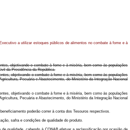
Executivo a utilizar estoques públicos de alimentos no combate à fome e à
arentes, objetivando o combate à fome e à miséria, bem como às populações
ivil da Presidência da República.
rentes, objetivando o combate à fome e à miséria, bem como às populações
gricultura, Pecuária e Abastecimento, do Ministério da Integração Nacional
entes, objetivando o combate à fome e à miséria, bem como às populações
gricultura, Pecuária e Abastecimento, do Ministério da Integração Nacional
 beneficiamento poderão correr à conta dos Tesouros respectivos.
zação, safra e condições de qualidade do produto.
 de qualidade, cabendo à CONAB efetuar a reclassificação por ocasião de