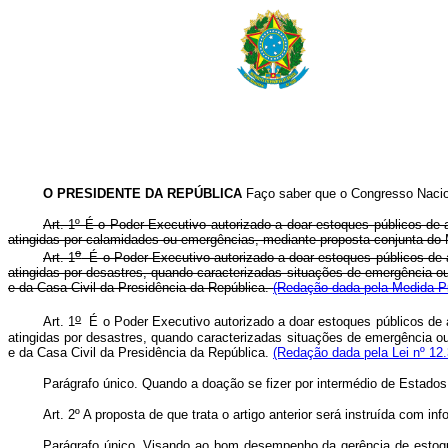
O PRESIDENTE DA REPÚBLICA
Faço saber que o Congresso Nacion
Art. 1º É o Poder Executivo autorizado a doar estoques públicos de
atingidas por calamidades ou emergências, mediante proposta conjunta do M
o
Art. 1
É o Poder Executivo autorizado a doar estoques públicos de 
atingidas por desastres, quando caracterizadas situações de emergência ou
e da Casa Civil da Presidência da República.
(Redação dada pela Medida Pr
o
Art. 1
É o Poder Executivo autorizado a doar estoques públicos de 
atingidas por desastres, quando caracterizadas situações de emergência ou
e da Casa Civil da Presidência da República.
(Redação dada pela Lei nº 12.
Parágrafo único. Quando a doação se fizer por intermédio de Estados
Art. 2º A proposta de que trata o artigo anterior será instruída com
Parágrafo único. Visando ao bom desempenho da gerência de estoque