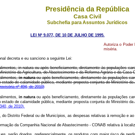
Presidência da República
Casa Civil
Subchefia para Assuntos Jurídicos
LEI Nº 9.077, DE 10 DE JULHO DE 1995.
Autoriza o Poder 
miséria.
al decreta e eu sanciono a seguinte Lei:
 alimentos, in natura ou após beneficiamento, diretamente às populações c
inistério da Agricultura, do Abastecimento e da Reforma Agrária e da Casa C
alimentos,
in natura
ou após beneficiamento, diretamente às populações ca
 estado de calamidade pública, mediante proposta conjunta do Ministério da A
ovisória nº 494, de 2010)
alimentos,
in natura
ou após beneficiamento, diretamente às populações car
 estado de calamidade pública, mediante proposta conjunta do Ministério da A
340, de 2010).
, do Distrito Federal ou de Municípios, as despesas relativas à remoção e ao
 informação da Companhia Nacional de Abastecimento - CONAB relativa à locali
s, serão doados, preferencialmente, os produtos com maior risco de perda