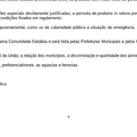
uações especiais devidamente justificadas, a permuta de produtos in natura p
 condições fixados em regulamento.
governamental, como os de calamidade pública e situação de emergência, 
grama Comunidade Solidária e será feita pelas Prefeituras Municipais e pel
al da União, a relação dos municípios, a discriminação e quantidade dos alim
 preferencialmente, as aquavias e ferrovias.
lica.
*