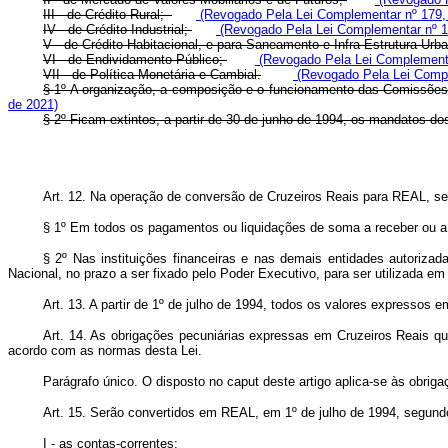
III - de Crédito Rural;
(Revogado Pela Lei Complementar nº 179,
IV - de Crédito Industrial;
(Revogado Pela Lei Complementar nº 1
V - de Crédito Habitacional, e para Saneamento e Infra-Estrutura Urb
VI - de Endividamento Público;
(Revogado Pela Lei Complementa
VII - de Política Monetária e Cambial.
(Revogado Pela Lei Compl
§ 1º A organização, a composição e o funcionamento das Comissões 
de 2021)
§ 2º Ficam extintos, a partir de 30 de junho de 1994, os mandatos
Art. 12. Na operação de conversão de Cruzeiros Reais para REAL, se
§ 1º Em todos os pagamentos ou liquidações de soma a receber ou a p
§ 2º Nas instituições financeiras e nas demais entidades autorizad
Nacional, no prazo a ser fixado pelo Poder Executivo, para ser utilizada 
Art. 13. A partir de 1º de julho de 1994, todos os valores expresso
Art. 14. As obrigações pecuniárias expressas em Cruzeiros Reais q
acordo com as normas desta Lei.
Parágrafo único. O disposto no caput deste artigo aplica-se às obri
Art. 15. Serão convertidos em REAL, em 1º de julho de 1994, segundo
I - as contas-correntes;