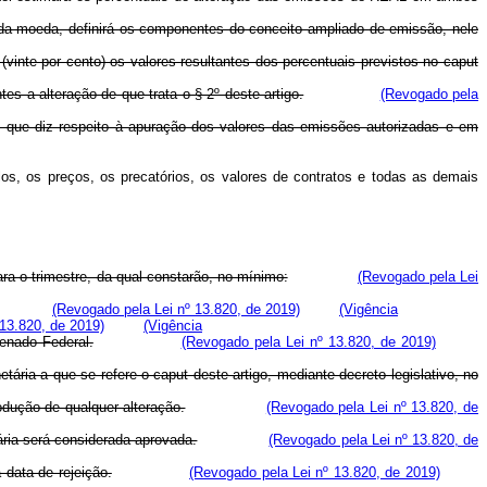
e da moeda, definirá os componentes do conceito ampliado de emissão, nele
vinte por cento) os valores resultantes dos percentuais previstos no caput
es a alteração de que trata o § 2º deste artigo.
(Revogado pela
no que diz respeito à apuração dos valores das emissões autorizadas e em
los, os preços, os precatórios, os valores de contratos e todas as demais
ra o trimestre, da qual constarão, no mínimo:
(Revogado pela Lei
(Revogado pela Lei nº 13.820, de 2019)
(Vigência
13.820, de 2019)
(Vigência
enado Federal.
(Revogado pela Lei nº 13.820, de 2019)
a a que se refere o caput deste artigo, mediante decreto legislativo, no
odução de qualquer alteração.
(Revogado pela Lei nº 13.820, de
ária será considerada aprovada.
(Revogado pela Lei nº 13.820, de
data de rejeição.
(Revogado pela Lei nº 13.820, de 2019)