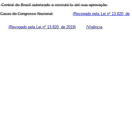
Central do Brasil autorizado a executá-la até sua aprovação.
s Casas do Congresso Nacional:
(Revogado pela Lei nº 13.820, de
(Revogado pela Lei nº 13.820, de 2019)
(Vigência