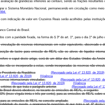
valiação de grandezas inferiores ao centavo, sendo as frações resultantes d
integrar o Sistema Monetário Nacional, permanecendo em circulação como mei
1994.
os com indicação de valor em Cruzeiros Reais serão acolhidos pelas instituiç
nco Central do Brasil.
os com a paridade fixada, na forma do § 3º do art. 1º, para o dia 1º de julho
vinculação de reservas internacionais em valor equivalente, observado o dis
mposição do lastro para emissão do REAL são os ativos de liquidez inte
e refere o caput deste artigo, será de um dólar dos Estados Unidos da Amé
das não se incorporarão a estas, sendo incorporadas às reservas não vincul
o Presidente da República:
(Revogado pela Lei nº 13.820, de 2019)
Lei nº 13.820, de 2019)
(Vigência
eservas internacionais vinculadas;
(Revogado pela Lei nº 13.820, d
(Revogado pela Lei nº 13.820, de 2019)
(Vigência
itérios de que trata o parágrafo anterior.
(Revogado pela Lei nº 1
 do Brasil deverá obedecer, no tocante às emissões de REAL, o seguinte:
,33% (treze vírgula trinta e três por cento), para as emissões de REAL sobre
94, para as emissões de REAL no conceito ampliado;
(Revogado pela 
 estabilidade da moeda, a programação monetária de que trata o art. 6º des