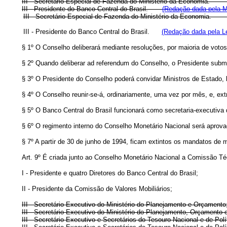
III - Secretário Especial de Fazenda do Ministério da Eco
III - Presidente do Banco Central do Brasil.
(Redação dada pela Me
III - Secretário Especial de Fazenda do Ministério da Ec
III - Presidente do Banco Central do Brasil.
(Redação dada pela Le
§ 1º O Conselho deliberará mediante resoluções, por maioria de voto
§ 2º Quando deliberar ad referendum do Conselho, o Presidente subme
§ 3º O Presidente do Conselho poderá convidar Ministros de Estado, b
§ 4º O Conselho reunir-se-á, ordinariamente, uma vez por mês, e, ex
§ 5º O Banco Central do Brasil funcionará como secretaria-executiva
§ 6º O regimento interno do Conselho Monetário Nacional será aprova
§ 7º A partir de 30 de junho de 1994, ficam extintos os mandatos d
Art. 9º É criada junto ao Conselho Monetário Nacional a Comissão 
I - Presidente e quatro Diretores do Banco Central do Brasil;
II - Presidente da Comissão de Valores Mobiliários;
III - Secretário-Executivo do Ministério do Planejamento e Orçamento
III - Secretário-Executivo do Ministério do Planejamento, Orçamento 
III - Secretário-Executivo e Secretários do Tesouro Nacional