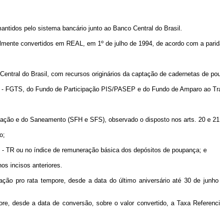
mantidos pelo sistema bancário junto ao Banco Central do Brasil.
ualmente convertidos em REAL, em 1º de julho de 1994, de acordo com a parid
 Central do Brasil, com recursos originários da captação de cadernetas de po
ço - FGTS, do Fundo de Participação PIS/PASEP e do Fundo de Amparo ao Tra
tação e do Saneamento (SFH e SFS), observado o disposto nos arts. 20 e 21 
o;
 - TR ou no índice de remuneração básica dos depósitos de poupança; e
s incisos anteriores.
zação pro rata tempore, desde a data do último aniversário até 30 de junh
ore, desde a data de conversão, sobre o valor convertido, a Taxa Referencia