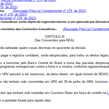
 de 2021)
79, de 2021)
ana;
(Revogado Pela Lei Complementar nº 179, de 2021)
r nº 179, de 2021)
ementar nº 179, de 2021)
Consultivas serão objeto de regimento interno, a ser aprovado por Decreto
 dos membros das Comissões Consultivas.
(Revogado Pela Lei Complementa
CAPÍTULO III
Das Conversões para REAL
rão adotadas quatro casas decimais no quociente da divisão.
agar e registros contábeis, serão desprezados, para todos os efeitos legais
as a funcionar pelo Banco Central do Brasil a soma das parcelas desprezad
em programas emergenciais contra a fome e a miséria, conforme regulamentaçã
s em URV passam a ser expressos, de pleno direito, em igual número de REAIS
ue não tenham sido convertidas em URV até 30 de junho de 1994, inclusive,
gações que tenham sido mantidas em Cruzeiros Reais por força do contido na
L
 a paridade fixada para aquela data: