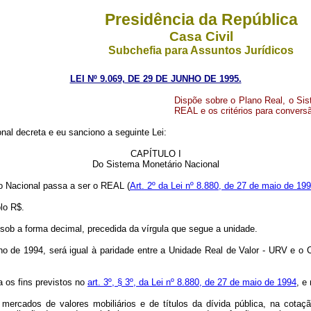
Presidência da República
Casa Civil
Subchefia para Assuntos Jurídicos
LEI Nº 9.069, DE 29 DE JUNHO DE 1995.
Dispõe sobre o Plano Real, o Si
REAL e os critérios para convers
al decreta e eu sanciono a seguinte Lei:
CAPÍTULO I
Do Sistema Monetário Nacional
io Nacional passa a ser o REAL (
Art. 2º da Lei nº 8.880, de 27 de maio de 19
lo R$.
sob a forma decimal, precedida da vírgula que segue a unidade.
lho de 1994, será igual à paridade entre a Unidade Real de Valor - URV e o 
a os fins previstos no
art. 3º, § 3º, da Lei nº 8.880, de 27 de maio de 1994
, e
 mercados de valores mobiliários e de títulos da dívida pública, na cota