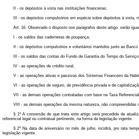
II - os depósitos à vista nas instituições financeiras;
III - os depósitos compulsórios em espécie sobre depósitos à vista, 
Art. 16. Observado o disposto nos parágrafos deste artigo, serão ig
I - os saldos das cadernetas de poupança;
II - os depósitos compulsórios e voluntários mantidos junto ao Banco
III - os saldos das contas do Fundo de Garantia do Tempo do Servi
IV - as operações de crédito rural;
V - as operações ativas e passivas dos Sistemas Financeiro da Habi
VI - as operações de seguro, de previdência privada e de capitalizaçã
VII - as demais operações contratadas com base na Taxa Referencial
VIII - as demais operações da mesma natureza, não compreendidas no
§ 1º A conversão de que trata este artigo será precedida de atuali
referencial legal ou contratual pertinente, na forma da legislação vigente.
§ 2º Na data de aniversário no mês de julho, incidirá, pro rata temp
legislação vigente.