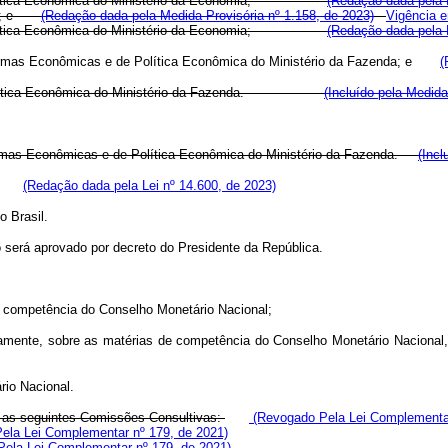
lítica Econômica do Ministério da Economia;
(Redação dada pela L
ento; e
(Redação dada pela Medida Provisória nº 1.158, de 2023)
Vigência e
e de Política Econômica do Ministério da Economia;
(Redação dada pela L
Reformas Econômicas e de Política Econômica do Ministério da Fazenda; e
(
ítica Econômica do Ministério da Fazenda.
(Incluído pela Medida
eformas Econômicas e de Política Econômica do Ministério da Fazenda.
(Incl
nto.
(Redação dada pela Lei nº 14.600, de 2023)
 Brasil.
 será aprovado por decreto do Presidente da República.
de competência do Conselho Monetário Nacional;
eviamente, sobre as matérias de competência do Conselho Monetário Naciona
rio Nacional.
, as seguintes Comissões Consultivas:
(Revogado Pela Lei Complementar
la Lei Complementar nº 179, de 2021)
ela Lei Complementar nº 179, de 2021)