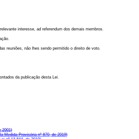
e relevante interesse, ad referendum dos demais membros.
ração.
s reuniões, não lhes sendo permitido o direito de voto.
ontados da publicação desta Lei.
e 2001)
a Medida Provisória nº 870, de 2019)