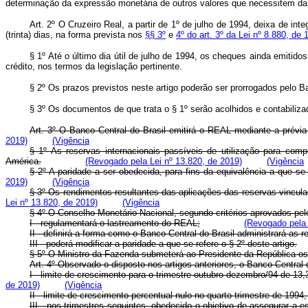
determinação da expressão monetária de outros valores que necessitem da a
Art. 2º O Cruzeiro Real, a partir de 1º de julho de 1994, deixa de 
(trinta) dias, na forma prevista nos
§§ 3º
e
4º do art. 3º da Lei nº 8.880, de 
§ 1º Até o último dia útil de julho de 1994, os cheques ainda emitid
crédito, nos termos da legislação pertinente.
§ 2º Os prazos previstos neste artigo poderão ser prorrogados pelo Ba
§ 3º Os documentos de que trata o § 1º serão acolhidos e contabilizad
Art. 3º O Banco Central do Brasil emitirá o REAL mediante a prévia 
2019)
(Vigência
§ 1º As reservas internacionais passíveis de utilização para co
América.
(Revogado pela Lei nº 13.820, de 2019)
(Vigência
§ 2º A paridade a ser obedecida, para fins da equivalência a que s
2019)
(Vigência
§ 3º Os rendimentos resultantes das aplicações das reservas vincula
Lei nº 13.820, de 2019)
(Vigência
§ 4º O Conselho Monetário Nacional, segundo critérios aprovados pel
I - regulamentará o lastreamento do REAL;
(Revogado pela 
II - definirá a forma como o Banco Central do Brasil administrará as r
III - poderá modificar a paridade a que se refere o § 2º deste artigo.
§ 5º O Ministro da Fazenda submeterá ao Presidente da República os cr
Art. 4º Observado o disposto nos artigos anteriores, o Banco Central
I - limite de crescimento para o trimestre outubro-dezembro/94 de 13
de 2019)
(Vigência
II - limite de crescimento percentual nulo no quarto trimestre de 19
III - nos trimestres seguintes, obedecido o objetivo de assegurar a