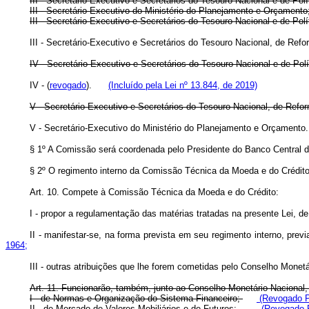
III - Secretário-Executivo e Secretários do Tesouro Nacional e de Po
III - Secretário-Executivo do Ministério do Planejamento e Orçam
III - Secretário-Executivo e Secretários do Tesouro Nacional 
III - Secretário-Executivo e Secretários do Tesouro Nacional, de 
IV - Secretário-Executivo e Secretários do Tesouro Nacional e de Pol
IV - (
revogado
).
(Incluído pela Lei nº 13.844, de 2019)
V - Secretário-Executivo e Secretários do Tesouro Nacional, de R
V - Secretário-Executivo do Ministério do Planejamento e Orçame
§ 1º A Comissão será coordenada pelo Presidente do Banco Central do
§ 2º O regimento interno da Comissão Técnica da Moeda e do Crédito
Art. 10. Compete à Comissão Técnica da Moeda e do Crédito:
I - propor a regulamentação das matérias tratadas na presente Lei, 
II - manifestar-se, na forma prevista em seu regimento interno, pr
1964;
III - outras atribuições que lhe forem cometidas pelo Conselho Monetá
Art. 11. Funcionarão, também, junto ao Conselho Monetário Nacional
I - de Normas e Organização do Sistema Financeiro;
(Revogado Pe
II - de Mercado de Valores Mobiliários e de Futuros;
(Revogado P