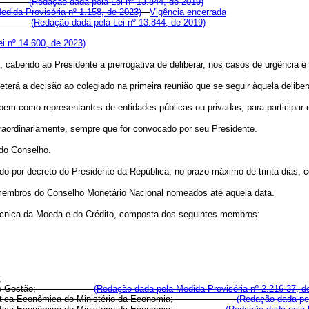
nomia.
(Redação dada pela Lei nº 13.844, de 2019)
dida Provisória nº 1.158, de 2023)
Vigência encerrada
onomia.
(Redação dada pela Lei nº 13.844, de 2019)
i nº 14.600, de 2023)
s, cabendo ao Presidente a prerrogativa de deliberar, nos casos de urgência 
terá a decisão ao colegiado na primeira reunião que se seguir àquela delibe
em como representantes de entidades públicas ou privadas, para participar da
traordinariamente, sempre que for convocado por seu Presidente.
 do Conselho.
do por decreto do Presidente da República, no prazo máximo de trinta dias, c
e membros do Conselho Monetário Nacional nomeados até aquela data.
Técnica da Moeda e do Crédito, composta dos seguintes membros:
;
e Gestão;
(Redação dada pela Medida Provisória nº 2.216-37, d
 e de Política Econômica do Ministério da Economia;
(Redação dada pel