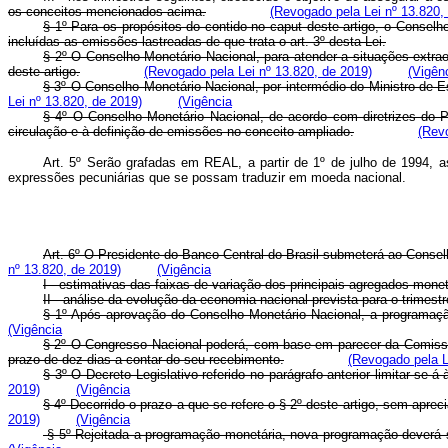
os conceitos mencionados acima.
(Revogado pela Lei nº 13.820,
§ 1º Para os propósitos do contido no caput deste artigo, o Conselh
incluídas as emissões lastreadas de que trata o art. 3º desta Lei.
§ 2º O Conselho Monetário Nacional, para atender a situações extrao
deste artigo.
(Revogado pela Lei nº 13.820, de 2019)
(Vigên
§ 3º O Conselho Monetário Nacional, por intermédio do Ministro de Es
Lei nº 13.820, de 2019)
(Vigência
§ 4º O Conselho Monetário Nacional, de acordo com diretrizes do P
circulação e à definição de emissões no conceito ampliado.
(Revo
Art. 5º Serão grafadas em REAL, a partir de 1º de julho de 1994, a
expressões pecuniárias que se possam traduzir em moeda nacional.
Art. 6º O Presidente do Banco Central do Brasil submeterá ao Conselh
nº 13.820, de 2019)
(Vigência
I - estimativas das faixas de variação dos principais agregados mone
II - análise da evolução da economia nacional prevista para o trimestr
§ 1º Após aprovação do Conselho Monetário Nacional, a programa
(Vigência
§ 2º O Congresso Nacional poderá, com base em parecer da Comissão 
prazo de dez dias a contar do seu recebimento.
(Revogado pela L
§ 3º O Decreto Legislativo referido no parágrafo anterior limitar-se
2019)
(Vigência
§ 4º Decorrido o prazo a que se refere o § 2º deste artigo, sem apr
2019)
(Vigência
§ 5º Rejeitada a programação monetária, nova programação deverá se