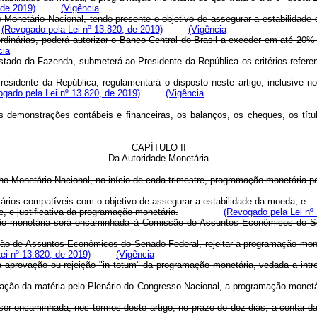
 de 2019)
(Vigência
o Monetário Nacional, tendo presente o objetivo de assegurar a estabilidad
(Revogado pela Lei nº 13.820, de 2019)
(Vigência
rdinárias, poderá autorizar o Banco Central do Brasil a exceder em até 20% (
cia
tado da Fazenda, submeterá ao Presidente da República os critérios referent
residente da República, regulamentará o disposto neste artigo, inclusive 
gado pela Lei nº 13.820, de 2019)
(Vigência
s demonstrações contábeis e financeiras, os balanços, os cheques, os títu
CAPÍTULO II
Da Autoridade Monetária
o Monetário Nacional, no início de cada trimestre, programação monetária pa
tários compatíveis com o objetivo de assegurar a estabilidade da moeda; e
e, e justificativa da programação monetária.
(Revogado pela Lei nº 
ção monetária será encaminhada à Comissão de Assuntos Econômicos do S
de Assuntos Econômicos do Senado Federal, rejeitar a programação monetári
ei nº 13.820, de 2019)
(Vigência
-á à aprovação ou rejeição "in totum" da programação monetária, vedada a intr
eciação da matéria pelo Plenário do Congresso Nacional, a programação monet
r encaminhada, nos termos deste artigo, no prazo de dez dias, a contar da 