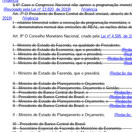
(Vigência
§ 6º Caso o Congresso Nacional não aprove a programação monetária
(Revogado pela Lei nº 13.820, de 2019)
(Vigência
Art. 7º O Presidente do Banco Central do Brasil enviará, através do
2019)
(Vigência
I - relatório trimestral sobre a execução da programação monetária; e
II - demonstrativo mensal das emissões de REAL, as razões delas det
Art. 8º O Conselho Monetário Nacional, criado pela
Lei nº 4.595, de 
I - Ministro de Estado da Fazenda, na qualidade de Presidente;
I - Ministro de Estado da Economia, que o presidirá;
(Reda
I - Ministro de Estado da Economia, que o presidirá;
(Red
I - Ministro de Estado da Fazenda, que o presidirá;
(Redação dada
I - Ministro de Estado da Economia, que o presidirá;
(Red
I - Ministro de Estado da Fazenda, que o presidirá;
(Redação dad
II - Ministro de Estado do Planejamento e Orçamento;
II - Ministro de Estado do Planejamento, Orçamento e Gestão;
II - Presidente do Banco Central do Brasil; e
(Redação d
II - Presidente do Banco Central do Brasil; e
(Redação dad
II - Ministro de Estado do Planejamento e Orçamento; e
(Redação 
II - Presidente do Banco Central do Brasil; e
(Redação dad
II - Ministro de Estado do Planejamento e Orçamento;
(Redação 
III - Presidente do Banco Central do Brasil.
III - Secretário Especial de Fazenda do Ministério da Economia.