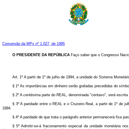
Conversão da MPv nº 1.027, de 1995
O PRESIDENTE DA REPÚBLICA
Faço saber que o Congresso Nacion
Art. 1º A partir de 1º de julho de 1994, a unidade do Sistema Monetár
§ 1º As importâncias em dinheiro serão grafadas precedidas do símbo
§ 2º A centésima parte do REAL, denominada "centavo", será escrita 
§ 3º A paridade entre o REAL e o Cruzeiro Real, a partir de 1º de ju
1994.
§ 4º A paridade de que trata o parágrafo anterior permanecerá fixa par
§ 5º Admitir-se-á fracionamento especial da unidade monetária nos