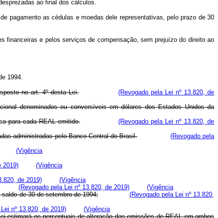
esprezadas ao final dos cálculos.
o de pagamento as cédulas e moedas dele representativas, pelo prazo de 30
ões financeiras e pelos serviços de compensação, sem prejuízo do direito ao
 de 1994.
posto no art. 4º desta Lei.
(Revogado pela Lei nº 13.820, de
rnacional denominados ou conversíveis em dólares dos Estados Unidos da
rica para cada REAL emitido.
(Revogado pela Lei nº 13.820, de
adas administradas pelo Banco Central do Brasil.
(Revogado pela
(Vigência
e 2019)
(Vigência
3.820, de 2019)
(Vigência
(Revogado pela Lei nº 13.820, de 2019)
(Vigência
 o saldo de 30 de setembro de 1994;
(Revogado pela Lei nº 13.820,
Lei nº 13.820, de 2019)
(Vigência
ta Lei estimará os percentuais de alteração das emissões de REAL em ambos