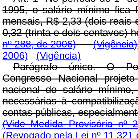
1995, o salário mínimo fica 
mensais, R$ 2,33 (dois reais e
0,32 (trinta e dois centavos) h
nº 288, de 2006)
(Vigência)
2006)
(Vigência)
Parágrafo único. O Po
Congresso Nacional projeto
nacional do salário mínimo
necessárias à compatibiliza
contas públicas, especialment
(Vide Medida Provisória nº 
(Revogado pela Lei nº 11.321