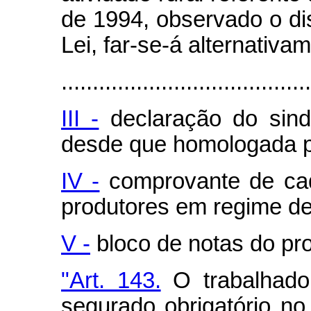
de 1994, observado o dis
Lei, far-se-á alternativa
........................................
III -
declaração do sindi
desde que homologada p
IV -
comprovante de ca
produtores em regime de
V -
bloco de notas do prod
"Art. 143.
O trabalhado
segurado obrigatório n