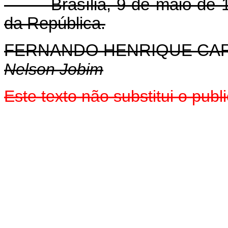
Brasília, 9 de maio de 199
da República.
FERNANDO HENRIQUE CA
Nelson Jobim
Este texto não substitui o pu