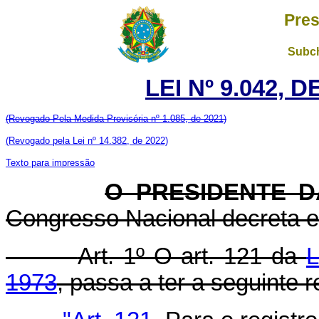
Pres
Subch
LEI Nº 9.042, 
(Revogado Pela Medida Provisória nº 1.085, de 2021)
(Revogado pela Lei nº 14.382, de 2022)
Texto para impressão
O PRESIDENTE 
Congresso Nacional decreta e 
Art. 1º O art. 121 da
L
1973
, passa a ter a seguinte 