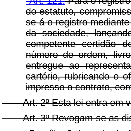
"Art. 121.
Para o registr
do estatuto, compromisso
se-á o registro mediante
da sociedade, lançando
competente certidão d
número de ordem, livr
entregue ao represent
cartório, rubricando o o
impresso o contrato, co
Art. 2º Esta lei entra em 
Art. 3º Revogam-se as di