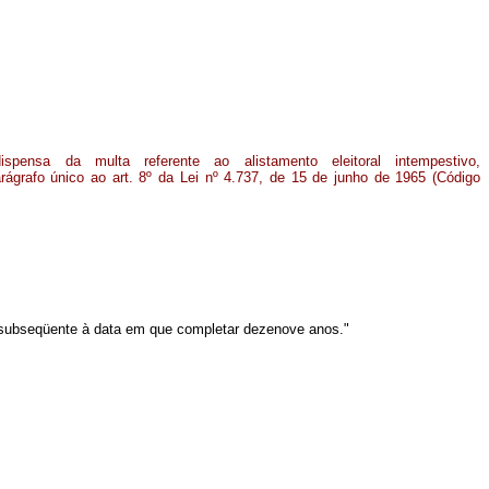
spensa da multa referente ao alistamento eleitoral intempestivo,
rágrafo único ao art. 8º da Lei nº 4.737, de 15 de junho de 1965 (Código
ção subseqüente à data em que completar dezenove anos."