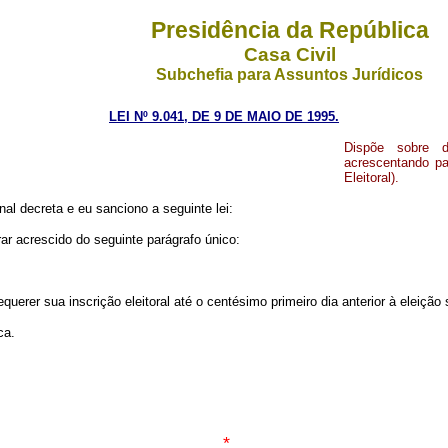
Presidência da República
Casa Civil
Subchefia para Assuntos Jurídicos
LEI Nº 9.041, DE 9 DE MAIO DE 1995.
Dispõe sobre di
acrescentando pa
Eleitoral).
l decreta e eu sanciono a seguinte lei:
rar acrescido do seguinte parágrafo único:
equerer sua inscrição eleitoral até o centésimo primeiro dia anterior à elei
ca.
*