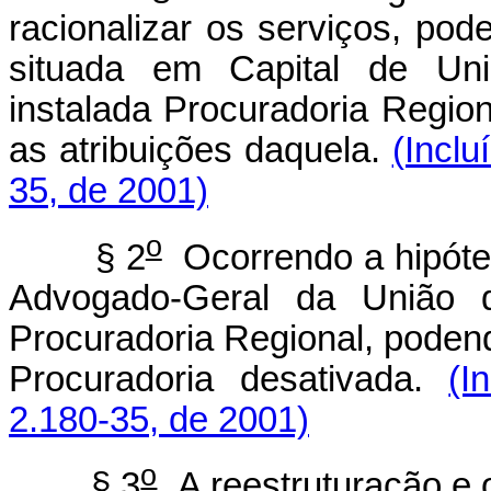
racionalizar os serviços, pod
situada em Capital de Un
instalada Procuradoria Regio
as atribuições daquela.
(Inclu
35, de 2001)
o
§ 2
Ocorrendo a hipótes
Advogado-Geral da União d
Procuradoria Regional, poden
Procuradoria desativada.
(I
2.180-35, de 2001)
o
§ 3
A reestruturação e 