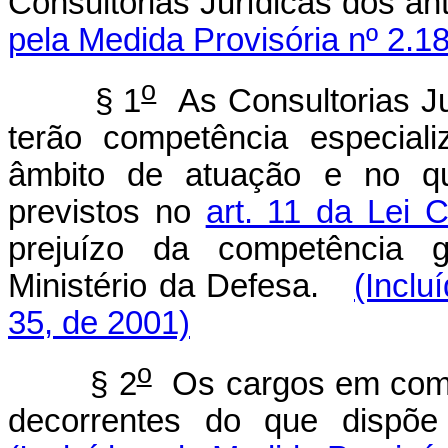
Consultorias Jurídicas dos ant
pela Medida Provisória nº 2.1
o
§ 1
As Consultorias Jur
terão competência especiali
âmbito de atuação e no qu
previstos no
art. 11 da Lei
prejuízo da competência g
Ministério da Defesa.
(Inclu
35, de 2001)
o
§ 2
Os cargos em comis
decorrentes do que dispõ