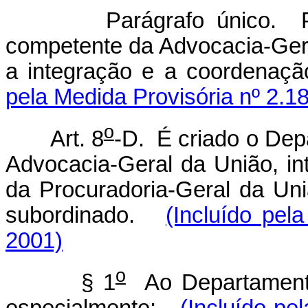
Parágrafo único. Pode
competente da Advocacia-Gera
a integração e a coordenaçã
pela Medida Provisória nº 2.1
o
Art. 8
-D. É criado o Dep
Advocacia-Geral da União, int
da Procuradoria-Geral da Uni
subordinado.
(Incluído pel
2001)
o
§ 1
Ao Departamento
especialmente:
(Incluído pe