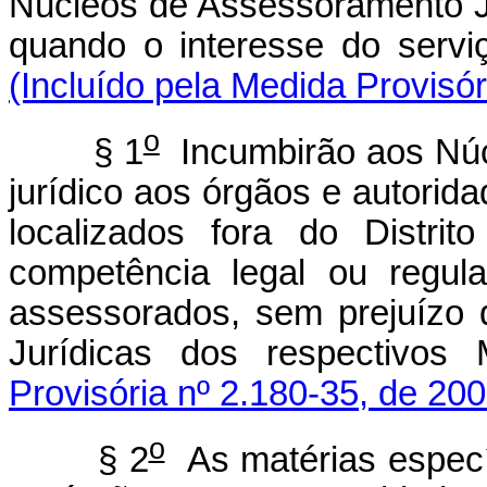
Núcleos de Assessoramento Ju
quando o interesse do servi
(Incluído pela Medida Provisór
o
§ 1
Incumbirão aos Núc
jurídico aos órgãos e autorid
localizados fora do Distri
competência legal ou regul
assessorados, sem prejuízo 
Jurídicas dos respectivos 
Provisória nº 2.180-35, de 200
o
§ 2
As matérias específ