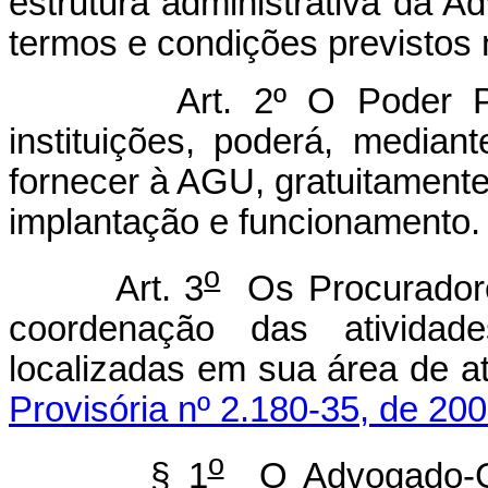
estrutura administrativa da 
termos e condições previstos n
Art. 2º O Poder Públic
instituições, poderá, median
fornecer à AGU, gratuitamente
implantação e funcionamento.
o
Art. 3
Os Procuradore
coordenação das atividad
localizadas em sua área de 
Provisória nº 2.180-35, de 200
o
§ 1
O Advogado-Ge