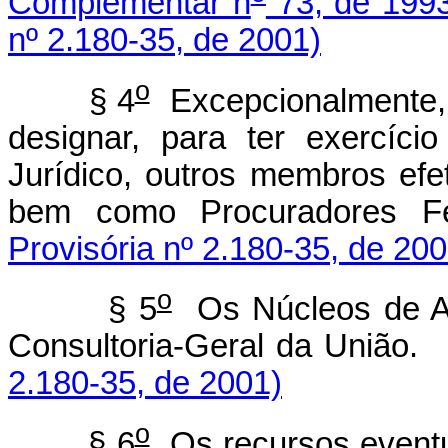
Complementar n
73, de 199
nº 2.180-35, de 2001)
o
§ 4
Excepcionalmente, 
designar, para ter exercíc
Jurídico, outros membros efe
bem como Procuradores Fe
Provisória nº 2.180-35, de 200
o
§ 5
Os Núcleos de As
Consultoria-Geral da União
2.180-35, de 2001)
o
§ 6
Os recursos eventu