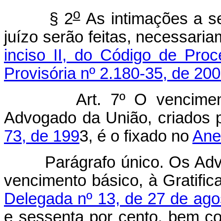
o
§ 2
As intimações a s
juízo serão feitas, necessari
inciso II, do Código de Proc
Provisória nº 2.180-35, de 200
Art. 7º O vencimento b
Advogado da União, criados 
73, de 199
3, é o fixado no
Anex
Parágrafo único. Os Advoga
vencimento básico, à Gratifica
Delegada nº 13, de 27 de ago
e sessenta por cento, bem co