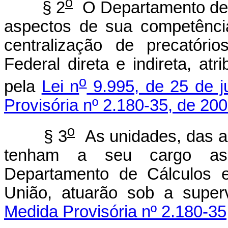
o
§ 2
O Departamento de C
aspectos de sua competênci
centralização de precatóri
Federal direta e indireta, at
o
pela
Lei n
9.995, de 25 de j
Provisória nº 2.180-35, de 200
o
§ 3
As unidades, das au
tenham a seu cargo as
Departamento de Cálculos e
União, atuarão sob a super
Medida Provisória nº 2.180-35