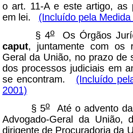
o art. 11-A e este artigo, as
em lei.
(Incluído pela Medida
o
§ 4
Os Órgãos Jurídi
caput
, juntamente com os 
Geral da União, no prazo de 
dos processos judiciais em 
se encontram.
(Incluído pe
2001)
o
§ 5
Até o advento da 
Advogado-Geral da União, d
dirigente de Procuradoria da 