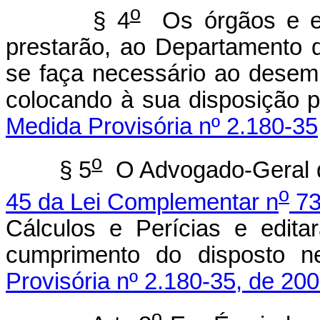
o
§ 4
Os órgãos e en
prestarão, ao Departamento d
se faça necessário ao desemp
colocando à sua disposição p
Medida Provisória nº 2.180-35
o
§ 5
O Advogado-Geral d
o
45 da Lei Complementar n
73
Cálculos e Perícias e edit
cumprimento do disposto n
Provisória nº 2.180-35, de 200
o