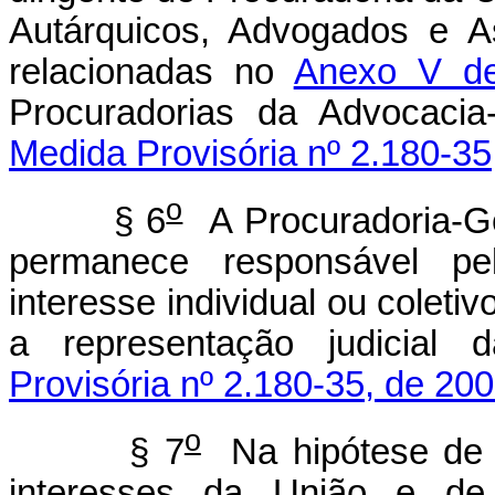
Autárquicos, Advogados e As
relacionadas no
Anexo V de
Procuradorias da Advocac
Medida Provisória nº 2.180-35
o
§ 6
A Procuradoria-Ge
permanece responsável pel
interesse individual ou colet
a representação judicial
Provisória nº 2.180-35, de 200
o
§ 7
Na hipótese de c
interesses da União e de 