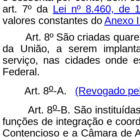
art. 7º da
Lei nº 8.460, de
valores constantes do
Anexo I 
Art. 8º São criadas quaren
da União, a serem implant
serviço, nas cidades onde e
Federal.
o
Art. 8
-A.
(Revogado pel
o
Art. 8
-B. São instituíd
funções de integração e coor
Contencioso e a Câmara de A