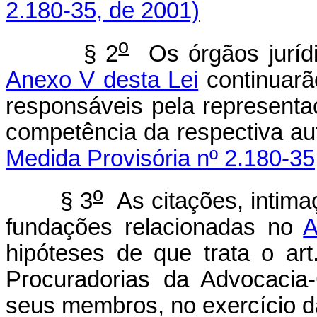
2.180-35, de 2001)
o
§ 2
Os órgãos jurídi
Anexo V desta Lei
continuarã
responsáveis pela representa
competência da respectiva a
Medida Provisória nº 2.180-35
o
§ 3
As citações, intimaç
fundações relacionadas no
A
hipóteses de que trata o art
Procuradorias da Advocacia
seus membros, no exercício da