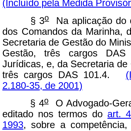
(Incluído pela Medida Provisór
o
§ 3
Na aplicação do d
dos Comandos da Marinha, do
Secretaria de Gestão do Mini
Gestão, três cargos DAS 1
Jurídicas, e, da Secretaria de
três cargos DAS 101.4.
(
2.180-35, de 2001)
o
§ 4
O Advogado-Geral 
editado nos termos do
art.
1993
, sobre a competência,