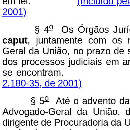
em lei.
(Incluído pe
2001)
o
§ 4
Os Órgãos Jurídi
caput
, juntamente com os 
Geral da União, no prazo de 
dos processos judiciais em 
se encontram
2.180-35, de 2001)
o
§ 5
Até o advento da 
Advogado-Geral da União, d
dirigente de Procuradoria da 