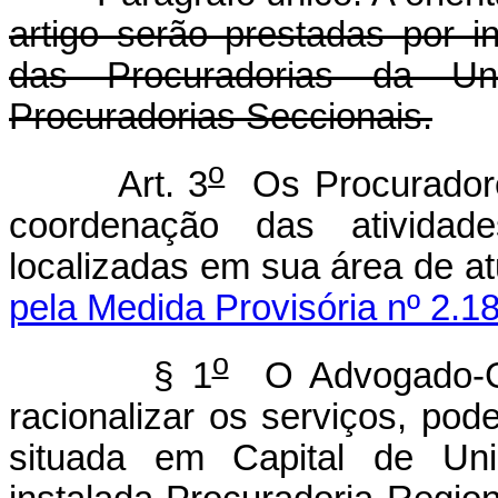
artigo serão prestadas por 
das Procuradorias da Un
Procuradorias Seccionais.
o
Art. 3
Os Procuradore
coordenação das atividad
localizadas em sua área de a
pela Medida Provisória nº 2.1
o
§ 1
O Advogado-Ge
racionalizar os serviços, pod
situada em Capital de Un