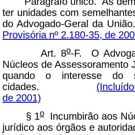
Parágrafo único. As dem
ter unidades com semelhantes
do Advogado-Geral 
Provisória nº 2.180-35, de 200
o
Art. 8
-F. O Advogad
Núcleos de Assessoramento Ju
quando o interesse do s
cidades.
(Incluíd
de 2001)
o
§ 1
Incumbirão aos Núc
jurídico aos órgãos e autorid