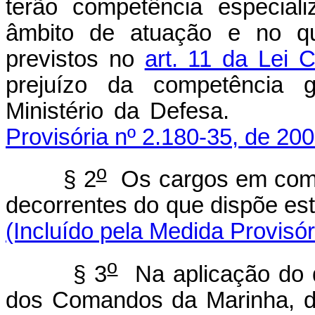
terão competência especiali
âmbito de atuação e no qu
previstos no
art. 11 da Lei
prejuízo da competência g
Ministério da 
Provisória nº 2.180-35, de 200
o
§ 2
Os cargos em comis
decorrentes do que dispõ
(Incluído pela Medida Provisór
o
§ 3
Na aplicação do d
dos Comandos da Marinha, do