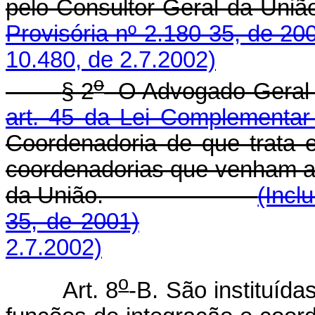
pelo Consultor-Geral
Provisória nº 2.180-35, de 20
10.480, de 2.7.2002)
o
§ 2
O Advogado-Geral d
art. 45 da Lei Complementar
Coordenadoria de que trata 
coordenadorias que venham a 
da União.
(Incl
35, de 2001)
2.7.2002)
o
Art. 8
-B. São instituíd