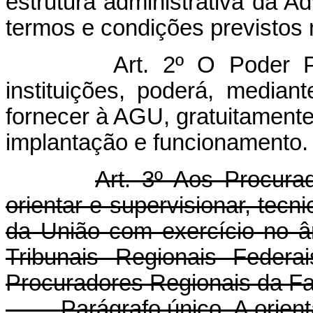
estrutura administrativa da 
termos e condições previstos n
Art. 2º O Poder P
instituições, poderá, median
fornecer à AGU, gratuitamente
implantação e funcionamento.
Art. 3º Aos Procura
orientar e supervisionar, tecn
da União com exercício no âm
Tribunais Regionais Federa
Procuradores Regionais da F
Parágrafo único. A orien