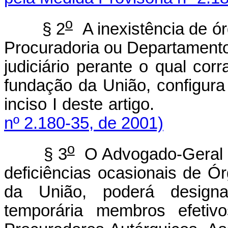
o
§ 2
A inexistência de ór
Procuradoria ou Departamento
judiciário perante o qual corr
fundação da União, configura
inciso I deste arti
nº 2.180-35, de 2001)
o
§ 3
O Advogado-Geral da
deficiências ocasionais de Ó
da União, poderá designar
temporária membros efetiv