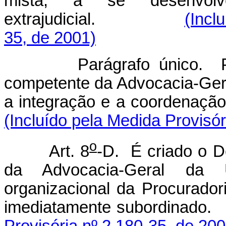
mista, a se desenvol
extrajudicial.
(Incl
35, de 2001)
Parágrafo único. 
competente da Advocacia-Gera
a integração e a coordenação 
(Incluído pela Medida Provisór
o
Art. 8
-D. É criado o D
da Advocacia-Geral da U
organizacional da Procuradori
imediatamente sub
Provisória nº 2.180-35, de 200