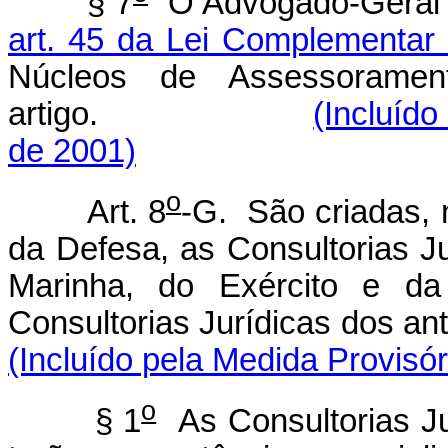
§ 7
O Advogado-Geral d
art. 45 da Lei Complementar
Núcleos de Assessoramen
artigo.
(Incluído
de 2001)
o
Art. 8
-G. São criadas, n
da Defesa, as Consultorias 
Marinha, do Exército e da 
Consultorias Jurídicas dos
(Incluído pela Medida Provisór
o
§ 1
As Consultorias Jur