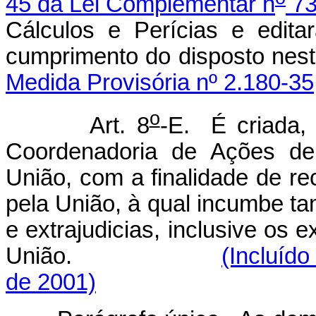
45 da Lei Complementar n
73
Cálculos e Perícias e edit
cumprimento do dispos
Medida Provisória nº 2.180-35
o
Art. 8
-E. É criada,
Coordenadoria de Ações de
União, com a finalidade de re
pela União, à qual incumbe ta
e extrajudicias, inclusive os 
União.
(Incluído
de 2001)