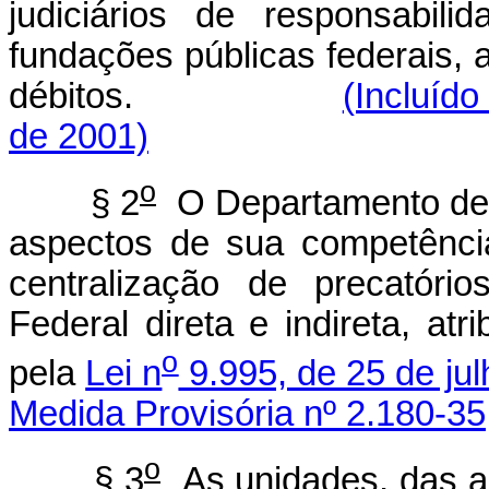
judiciários de responsabil
fundações públicas federais,
débitos.
(Incluído
de 2001)
o
§ 2
O Departamento de C
aspectos de sua competênci
centralização de precatóri
Federal direta e indireta, at
o
pela
Lei n
9.995, de 25 de ju
Medida Provisória nº 2.180-35
o
§ 3
As unidades, das au