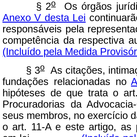
o
§ 2
Os órgãos jurídi
Anexo V desta Lei
continuarã
responsáveis pela representa
competência da respec
(Incluído pela Medida Provisór
o
§ 3
As citações, intimaç
fundações relacionadas no
A
hipóteses de que trata o art
Procuradorias da Advocacia
seus membros, no exercício da
o art. 11-A e este artigo, as