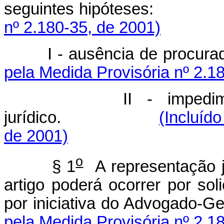
seguintes hipótes
nº 2.180-35, de 2001)
I - ausência de pr
pela Medida Provisória nº 2.1
II - impedi
jurídico.
(Incluíd
de 2001)
o
§ 1
A representação ju
artigo poderá ocorrer por sol
por iniciativa do Advogado-G
pela Medida Provisória nº 2.1