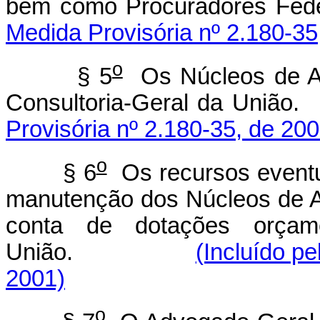
bem como Procurad
Medida Provisória nº 2.180-35
o
§ 5
Os Núcleos de As
Consultoria-Geral 
Provisória nº 2.180-35, de 200
o
§ 6
Os recursos eventu
manutenção dos Núcleos de A
conta de dotações orçame
União.
(Incluído p
2001)
o