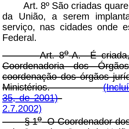
Art. 8º São criadas quar
da União, a serem implant
serviço, nas cidades onde e
Federal.
o
Art. 8
-A. É criada,
Coordenadoria dos Órgãos 
coordenação dos órgãos jurí
Ministérios.
(Inclu
35, de 2001)
2.7.2002)
o
§ 1
O Coordenador dos 