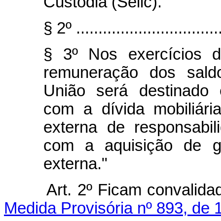
Custódia (Selic).
§ 2º .................................
§ 3º Nos exercícios 
remuneração dos saldo
União será destinado 
com a dívida mobiliária
externa de responsabi
com a aquisição de ga
externa."
Art. 2º Ficam convalid
Medida Provisória nº 893, de 