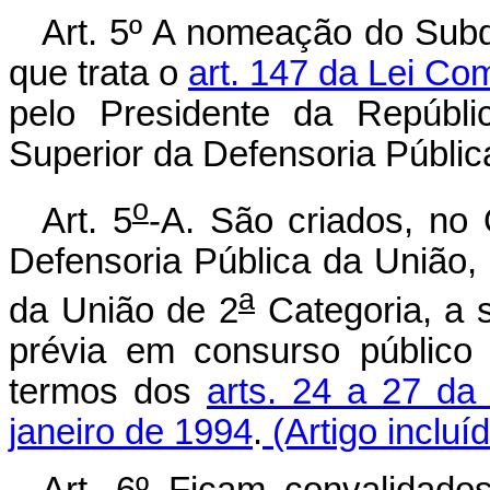
Art. 5º A nomeação do Subd
que trata o
art. 147 da Lei Co
pelo Presidente da Repúbli
Superior da Defensoria Públic
o
Art. 5
-A. São criados, no
Defensoria Pública da União,
a
da União de 2
Categoria, a 
prévia em consurso público 
termos dos
arts. 24 a 27 da
janeiro de 1994
.
(Artigo incluí
Art. 6º Ficam convalidado