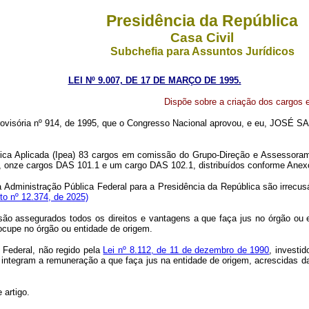
Presidência da República
Casa Civil
Subchefia para Assuntos Jurídicos
LEI Nº 9.007, DE 17 DE MARÇO DE 1995.
Dispõe sobre a criação dos cargos 
visória nº 914, de 1995, que o Congresso Nacional aprovou, e eu, JOSÉ SARN
nômica Aplicada (Ipea) 83 cargos em comissão do Grupo-Direção e Assessor
, onze cargos DAS 101.1 e um cargo DAS 102.1, distribuídos conforme Anex
e da Administração Pública Federal para a Presidência da República são ir
to nº 12.374, de 2025)
 são assegurados todos os direitos e vantagens a que faça jus no órgão ou 
 ocupe no órgão ou entidade de origem.
a Federal, não regido pela
Lei nº 8.112, de 11 de dezembro de 1990
, investi
integram a remuneração a que faça jus na entidade de origem, acrescidas d
 artigo.