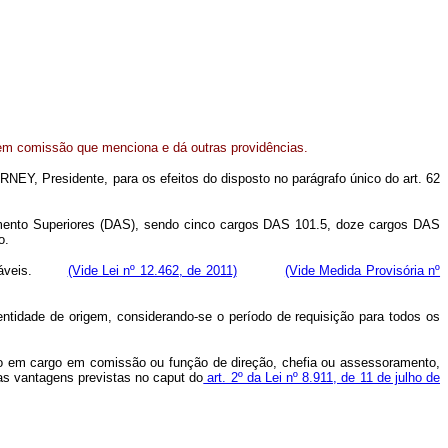
em comissão que menciona e dá outras providências.
EY, Presidente, para os efeitos do disposto no parágrafo único do art. 62
amento Superiores (DAS), sendo cinco cargos DAS 101.5, doze cargos DAS
o.
recusáveis.
(Vide Lei nº 12.462, de 2011)
(Vide Medida Provisória nº
entidade de origem, considerando-se o período de requisição para todos os
do em cargo em comissão ou função de direção, chefia ou assessoramento,
as vantagens previstas no caput do
art. 2º da Lei nº 8.911, de 11 de julho de