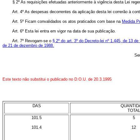
§ 2º As requisições efetuadas anteriormente à vigência desta Lei reg
Art. 4º As despesas decorrentes da aplicação desta lei correrão à con
Art. 5º Ficam convalidados os atos praticados com base na
Medida Pr
Art. 6º Esta lei entra em vigor na data de sua publicação.
Art. 7º Revogam-se o
§ 2º do art. 3º do Decreto-lei nº 1.445, de 13 de
de 21 de dezembro de 1988.
Sen
Este texto não substitui o publicado no D.O.U. de 20.3.1995
DAS
QUANTID
X
TOTA
101.5
5
101.4
12
X
X