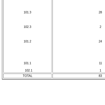
X
X
101.3
28
X
X
102.3
2
X
X
101.2
24
X
X
X
X
101.1
11
X
102.1
1
TOTAL
83