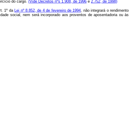
ercício do cargo.
(Vide Decretos nºs 1.908, de 1996
e
2.752, de 1998)
rt. 1º da
Lei nº 8.852, de 4 de fevereiro de 1994
, não integrará o rendimento
ridade social, nem será incorporado aos proventos de aposentadoria ou às