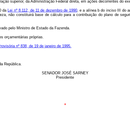
tração superior, da Administração Federal direta, em ações decorrentes do ex
60 da
Lei nº 8.112, de 11 de dezembro de 1990
, e a alínea b do inciso III do a
reza, não constituirá base de cálculo para a contribuição do plano de segu
ovado pelo Ministro de Estado da Fazenda.
es orçamentárias próprias.
ovisória nº 838, de 19 de janeiro de 1995.
da República.
SENADOR JOSÉ SARNEY
Presidente
*