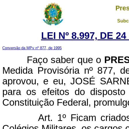
Pres
Subch
LEI Nº 8.997, DE 2
Conversão da MPv nº 877, de 1995
Faço saber que o
PRES
Medida Provisória nº 877, 
aprovou, e eu, JOSÉ SARNEY
para os efeitos do disposto
Constituição Federal, promulgo
Art. 1º Ficam criad
Colégios Militares, os cargos 