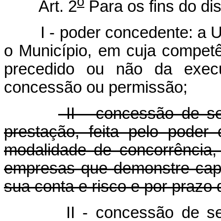
o
Art. 2
Para os fins do dis
I - poder concedente: a Uniã
o Município, em cuja competê
precedido ou não da execu
concessão ou permissão;
II - concessão de se
prestação, feita pelo poder 
modalidade de concorrência,
empresas que demonstre cap
sua conta e risco e por prazo
II - concessão de s