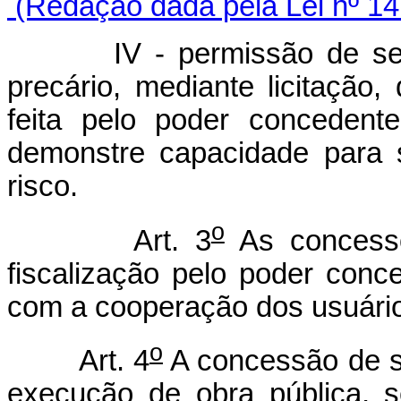
(Redação dada pela Lei nº 14
IV - permissão de serviço
precário, mediante licitação,
feita pelo poder concedent
demonstre capacidade para 
risco.
o
Art. 3
As concessõ
fiscalização pelo poder conc
com a cooperação dos usuári
o
Art. 4
A concessão de se
execução de obra pública, s