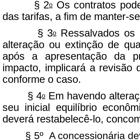
§ 2
Os contratos pode
o
das tarifas, a fim de manter-se
§ 3
Ressalvados os i
o
alteração ou extinção de qua
após a apresentação da p
impacto, implicará a revisão 
conforme o caso.
§ 4
Em havendo alteração
o
seu inicial equilíbrio econô
deverá restabelecê-lo, concom
§ 5º A concessionária dev