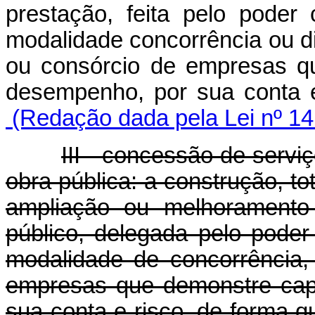
prestação, feita pelo poder 
modalidade concorrência ou di
ou consórcio de empresas q
desempenho, por sua conta 
(Redação dada pela Lei nº 14
III - concessão de servi
obra pública: a construção, to
ampliação ou melhoramento 
público, delegada pelo poder
modalidade de concorrência,
empresas que demonstre capa
sua conta e risco, de forma q