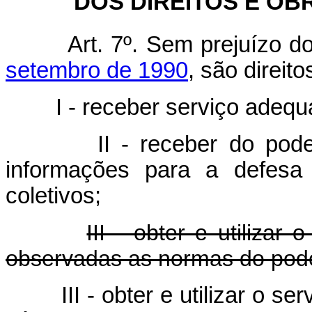
DOS DIREITOS E O
Art. 7º. Sem prejuízo d
setembro de 1990
, são direit
I - receber serviço adequ
II - receber do pod
informações para a defes
coletivos;
III - obter e utilizar
observadas as normas do pod
III - obter e utilizar o s