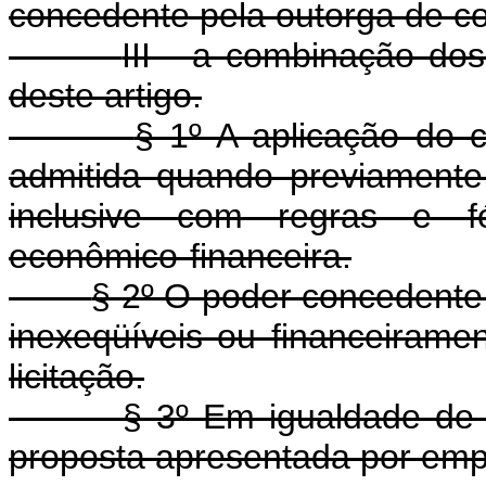
concedente pela outorga de c
III - a combinação dos 
deste artigo.
§ 1º A aplicação do cr
admitida quando previamente e
inclusive com regras e fó
econômico-financeira.
§ 2º O poder concedente
inexeqüíveis ou financeirame
licitação.
§ 3º Em igualdade de 
proposta apresentada por empr