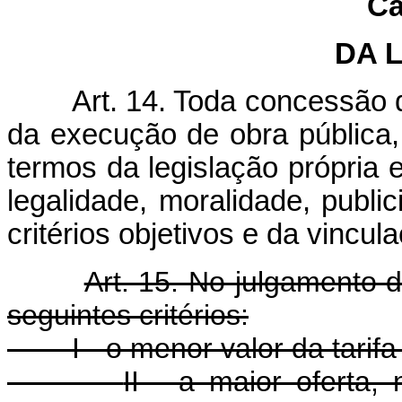
Ca
DA 
Art. 14. Toda concessão 
da execução de obra pública, 
termos da legislação própria 
legalidade, moralidade, publi
critérios objetivos e da vincu
Art. 15. No julgamento 
seguintes critérios:
I - o menor valor da tarif
II - a maior oferta