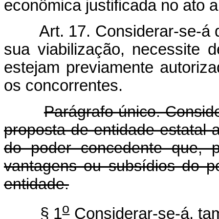
econômica justificada no ato a 
Art. 17. Considerar-se-á 
sua viabilização, necessite
estejam previamente autoriza
os concorrentes.
Parágrafo único. Consid
proposta de entidade estatal al
do poder concedente que, pa
vantagens ou subsídios do po
entidade.
o
§ 1
Considerar-se-á, ta