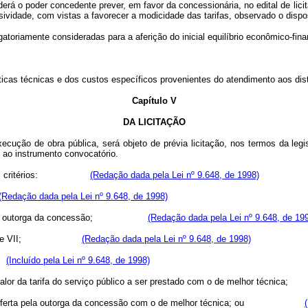
o poder concedente prever, em favor da concessionária, no edital de licitaç
idade, com vistas a favorecer a modicidade das tarifas, observado o dispost
oriamente consideradas para a aferição do inicial equilíbrio econômico-finan
cas técnicas e dos custos específicos provenientes do atendimento aos dis
Capítulo V
DA LICITAÇÃO
o de obra pública, será objeto de prévia licitação, nos termos da legisl
o ao instrumento convocatório.
seguintes critérios:
(Redação dada pela Lei nº 9.648, de 1998)
(Redação dada pela Lei nº 9.648, de 1998)
dente pela outorga da concessão;
(Redação dada pela Lei nº 9.648, de 19
ncisos I, II e VII;
(Redação dada pela Lei nº 9.648, de 1998)
(Incluído pela Lei nº 9.648, de 1998)
or valor da tarifa do serviço público a ser prestado com o de melhor 
 maior oferta pela outorga da concessão com o de melhor técnica; ou