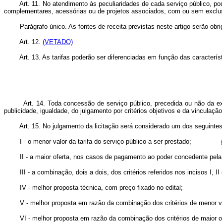
Art. 11. No atendimento às peculiaridades de cada serviço público, poderá 
complementares, acessórias ou de projetos associados, com ou sem exclusiv
Parágrafo único. As fontes de receita previstas neste artigo serão obrigat
Art. 12.
(VETADO)
Art. 13. As tarifas poderão ser diferenciadas em função das característi
Art. 14. Toda concessão de serviço público, precedida ou não da execuçã
publicidade, igualdade, do julgamento por critérios objetivos e da vinculaçã
Art. 15. No julgamento da licitação será considerado um dos 
I - o menor valor da tarifa do serviço público a ser prestado;
II - a maior oferta, nos casos de pagamento ao poder conce
III - a combinação, dois a dois, dos critérios referidos nos i
IV - melhor proposta técnica, com preço fixado no edital;
V - melhor proposta em razão da combinação dos critérios de men
VI - melhor proposta em razão da combinação dos critérios de