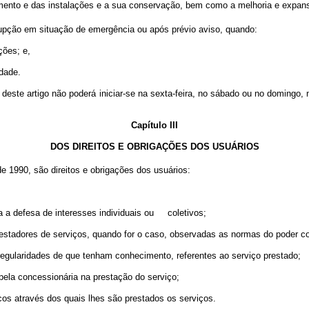
ento e das instalações e a sua conservação, bem como a melhoria e expans
rupção em situação de emergência ou após prévio aviso, quando:
ões; e,
dade.
deste artigo não poderá iniciar-se na sexta-feira, no sábado ou no domingo
Capítulo III
DOS DIREITOS E OBRIGAÇÕES DOS USUÁRIOS
e 1990, são direitos e obrigações dos usuários:
a defesa de interesses individuais ou coletivos;
 vários prestadores de serviços, quando for o caso, observadas as normas
gularidades de que tenham conhecimento, referentes ao serviço prestado;
la concessionária na prestação do serviço;
s através dos quais lhes são prestados os serviços.