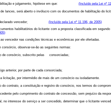
es de habilitação e julgamento, hipótese em que:
(Incluído pela Lei nº 1
 lances, será aberto o invólucro com os documentos de habilitação do licit
ante será declarado vencedor;
(Incluído pela Lei nº 11.196, de 2005)
cumentos habilitatórios do licitante com a proposta classificada em segundo 
005)
dicado ao vencedor nas condições técnicas e econômicas por ele ofe
em consórcio, observar-se-ão as seguintes normas:
o de consórcio, subscrito pelas consorciadas;
o anterior, por parte de cada consorciada;
citação, por intermédio de mais de um consórcio ou isoladamente.
 do contrato, a constituição e registro do consórcio, nos termos do compromis
ncedente pelo cumprimento do contrato de concessão, sem prejuízo da respon
no interesse do serviço a ser concedido, determinar que o licitante vence