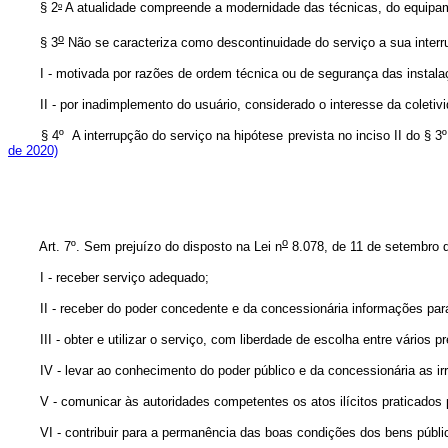
o
§ 2
A atualidade compreende a modernidade das técnicas, do equipam
o
§ 3
Não se caracteriza como descontinuidade do serviço a sua inter
I - motivada por razões de ordem técnica ou de segurança das instalaç
II - por inadimplemento do usuário, considerado o interesse da coletivi
§ 4º A interrupção do serviço na hipótese prevista no inciso II do § 3º 
de 2020)
o
Art. 7º. Sem prejuízo do disposto na Lei n
8.078, de 11 de setembro d
I - receber serviço adequado;
II - receber do poder concedente e da concessionária informações para 
III - obter e utilizar o serviço, com liberdade de escolha entre
IV - levar ao conhecimento do poder público e da concessionária as irre
V - comunicar às autoridades competentes os atos ilícitos praticados pe
VI - contribuir para a permanência das boas condições dos bens público