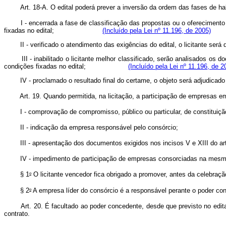
Art. 18-A. O edital poderá prever a inversão da ordem das fas
I - encerrada a fase de classificação das propostas ou o oferecimento de
fixadas no edital;
(Incluído pela Lei nº 11.196, de 2005)
II - verificado o atendimento das exigências do edital, o licit
III - inabilitado o licitante melhor classificado, serão analisados os do
condições fixadas no edital;
(Incluído pela Lei nº 11.196, de 2
IV - proclamado o resultado final do certame, o objeto será adju
Art. 19. Quando permitida, na licitação, a participação de empresas 
I - comprovação de compromisso, público ou particular, de constituiçã
II - indicação da empresa responsável pelo consórcio;
III - apresentação dos documentos exigidos nos incisos V e XIII do artig
IV - impedimento de participação de empresas consorciadas na mesma li
o
§ 1
O licitante vencedor fica obrigado a promover, antes da celebração
o
§ 2
A empresa líder do consórcio é a responsável perante o poder co
Art. 20. É facultado ao poder concedente, desde que previsto no edital, 
contrato.