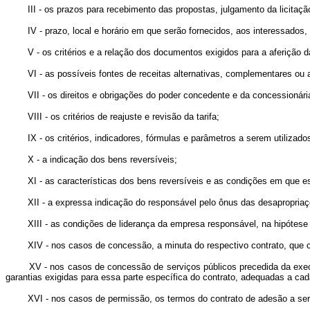
III - os prazos para recebimento das propostas, julgamento da licitação 
IV - prazo, local e horário em que serão fornecidos, aos interessados, 
V - os critérios e a relação dos documentos exigidos para a aferição da ca
VI - as possíveis fontes de receitas alternativas, complementares ou a
VII - os direitos e obrigações do poder concedente e da concessionária e
VIII - os critérios de reajuste e revisão da tarifa;
IX - os critérios, indicadores, fórmulas e parâmetros a serem utilizados
X - a indicação dos bens reversíveis;
XI - as características dos bens reversíveis e as condições em que este
XII - a expressa indicação do responsável pelo ônus das desapropriações 
XIII - as condições de liderança da empresa responsável, na hipótese e
XIV - nos casos de concessão, a minuta do respectivo contrato, que conte
XV - nos casos de concessão de serviços públicos precedida da exec
garantias exigidas para essa parte específica do contrato, adequad
XVI - nos casos de permissão, os termos do contrato de adesão a ser 