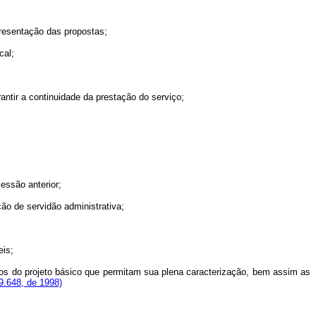
resentação das propostas;
cal;
ntir a continuidade da prestação do serviço;
essão anterior;
o de servidão administrativa;
eis;
tos do projeto básico que permitam sua plena caracterização, bem assim as
9.648, de 1998)