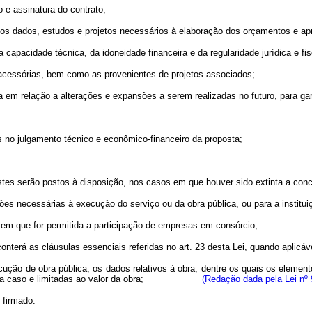
e assinatura do contrato;
os dados, estudos e projetos necessários à elaboração dos orçamentos e ap
pacidade técnica, da idoneidade financeira e da regularidade jurídica e fis
cessórias, bem como as provenientes de projetos associados;
m relação a alterações e expansões a serem realizadas no futuro, para gara
 no julgamento técnico e econômico-financeiro da proposta;
s serão postos à disposição, nos casos em que houver sido extinta a conc
necessárias à execução do serviço ou da obra pública, ou para a instituiçã
m que for permitida a participação de empresas em consórcio;
rá as cláusulas essenciais referidas no art. 23 desta Lei, quando aplicáv
ução de obra pública, os dados relativos à obra, dentre os quais os elemen
as a cada caso e limitadas ao valor da obra;
(Redação dada pela Lei nº 
firmado.