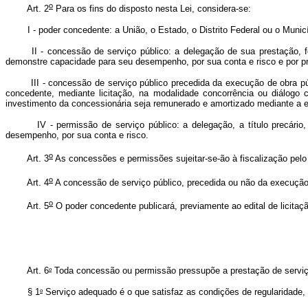
o
Art. 2
Para os fins do disposto nesta Lei, considera-se:
I - poder concedente: a União, o Estado, o Distrito Federal ou o Municíp
II - concessão de serviço público: a delegação de sua prestação, 
demonstre capacidade para seu desempenho, por sua conta e risco e por
III - concessão de serviço público precedida da execução de obra pú
concedente, mediante licitação, na modalidade concorrência ou diálogo
investimento da concessionária seja remunerado e amortizado mediante a
IV - permissão de serviço público: a delegação, a título precário, me
desempenho, por sua conta e risco.
o
Art. 3
As concessões e permissões sujeitar-se-ão à fiscalização pel
o
Art. 4
A concessão de serviço público, precedida ou não da execução d
o
Art. 5
O poder concedente publicará, previamente ao edital de licitaç
o
Art. 6
Toda concessão ou permissão pressupõe a prestação de serviço 
o
§ 1
Serviço adequado é o que satisfaz as condições de regularidade, c