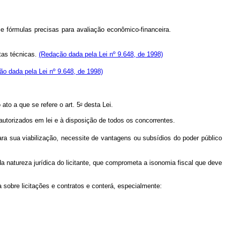
e com regras e fórmulas precisas para avaliação econômico-financeira.
stas técnicas.
(Redação dada pela Lei nº 9.648, de 1998)
o dada pela Lei nº 9.648, de 1998)
o
to a que se refere o art. 5
desta Lei.
utorizados em lei e à disposição de todos os concorrentes.
ara sua viabilização, necessite de vantagens ou subsídios do poder público
da natureza jurídica do licitante, que comprometa a isonomia fiscal que deve
a sobre licitações e contratos e conterá, especialmente: