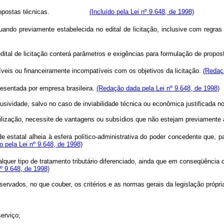
ação de propostas técnicas.
(Incluído pela Lei nº 9.648, de 1998)
itida quando previamente estabelecida no edital de licitação, inclusiv
 edital de licitação conterá parâmetros e exigências para formulação de propo
eis ou financeiramente incompatíveis com os objetivos da licitação.
(Redaçã
esentada por empresa brasileira.
(Redação dada pela Lei nº 9.648, de 1998)
idade, salvo no caso de inviabilidade técnica ou econômica justificada no a
ização, necessite de vantagens ou subsídios que não estejam previamente a
 estatal alheia à esfera político-administrativa do poder concedente que, p
 pela Lei nº 9.648, de 1998)
alquer tipo de tratamento tributário diferenciado, ainda que em conseqüência 
nº 9.648, de 1998)
servados, no que couber, os critérios e as normas gerais da legislação própri
erviço;