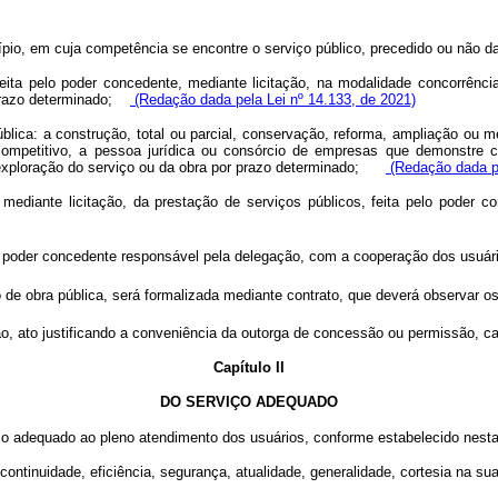
io, em cuja competência se encontre o serviço público, precedido ou não d
feita pelo poder concedente, mediante licitação, na modalidade concorrênci
 prazo determinado;
(Redação dada pela Lei nº 14.133, de 2021)
blica: a construção, total ou parcial, conservação, reforma, ampliação ou 
 competitivo, a pessoa jurídica ou consórcio de empresas que demonstre c
 exploração do serviço ou da obra por prazo determinado;
(Redação dada pe
diante licitação, da prestação de serviços públicos, feita pelo poder co
o poder concedente responsável pela delegação, com a cooperação dos usuár
e obra pública, será formalizada mediante contrato, que deverá observar os t
ão, ato justificando a conveniência da outorga de concessão ou permissão, ca
Capítulo II
DO SERVIÇO ADEQUADO
adequado ao pleno atendimento dos usuários, conforme estabelecido nesta L
ontinuidade, eficiência, segurança, atualidade, generalidade, cortesia na su