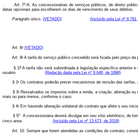
Art. 7º-A. As concessionárias de serviços públicos, de direito públ
datas opcionais para escolherem os dias de vencimento de seu
Parágrafo único.
(VETADO)
(Incluído pela Lei nº 9.791
o
Art. 8
(VETADO)
o
Art. 9
A tarifa do serviço público concedido será fixada pelo preço da 
o
§ 1
A tarifa não será subordinada à legislação específica anterior 
usuário.
(Redação dada pela Lei nº 9.648, de 1998)
o
§ 2
Os contratos poderão prever mecanismos de revisão das tarifas, a
o
§ 3
Ressalvados os impostos sobre a renda, a criação, alteração ou e
mais ou para menos, conforme o caso.
o
§ 4
Em havendo alteração unilateral do contrato que afete o seu inici
§ 5º A concessionária deverá divulgar em seu sítio eletrônico, de for
cinco anos.
(Incluído pela Lei nº 13.673, de 2018)
Art. 10. Sempre que forem atendidas as condições do contrato, consider