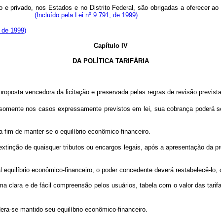
ico e privado, nos Estados e no Distrito Federal, são obrigadas a oferecer
s débitos.
(Incluído pela Lei nº 9.791, de 1999)
, de 1999)
Capítulo IV
DA POLÍTICA TARIFÁRIA
proposta vencedora da licitação e preservada pelas regras de revisão previstas
e somente nos casos expressamente previstos em lei, sua cobrança poderá ser 
 fim de manter-se o equilíbrio econômico-financeiro.
xtinção de quaisquer tributos ou encargos legais, após a apresentação da pr
al equilíbrio econômico-financeiro, o poder concedente deverá restabelecê-lo
ma clara e de fácil compreensão pelos usuários, tabela com o valor das tarif
a-se mantido seu equilíbrio econômico-financeiro.