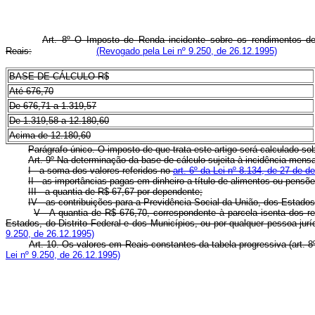
Art. 8º O Imposto de Renda incidente sobre os rendimentos 
Reais:
(Revogado pela Lei nº 9.250, de 26.12.1995)
BASE DE CÁLCULO R$
Até 676,70
De 676,71 a 1.319,57
De 1.319,58 a 12.180,60
Acima de 12.180,60
Parágrafo único. O imposto de que trata este artigo será calculado 
Art. 9º Na determinação da base de cálculo sujeita à incidência men
I - a soma dos valores referidos no
art. 6º da Lei nº 8.134, de 27 de 
II - as importâncias pagas em dinheiro a título de alimentos ou pensõ
III - a quantia de R$ 67,67 por dependente;
IV - as contribuições para a Previdência Social da União, dos Estados,
V - A quantia de R$ 676,70, correspondente à parcela isenta dos r
Estados, do Distrito Federal e dos Municípios, ou por qualquer pessoa jurí
9.250, de 26.12.1995)
Art. 10. Os valores em Reais constantes da tabela progressiva (art. 8
Lei nº 9.250, de 26.12.1995)