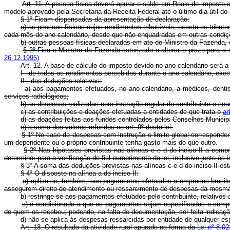
Art. 11. A pessoa física deverá apurar o saldo em Reais do imposto 
modelo aprovado pela Secretaria da Receita Federal até o último dia útil 
§ 1º Ficam dispensadas da apresentação de declaração:
a) as pessoas físicas cujos rendimentos tributáveis, exceto os tributo
cada mês do ano-calendário, desde que não enquadradas em outras condiçõ
b) outras pessoas físicas declaradas em ato do Ministro da Fazenda, cu
§ 2º Fica o Ministro da Fazenda autorizado a alterar o prazo para a 
26.12.1995)
Art. 12. A base de cálculo do imposto devido no ano-calendário será a
I - de todos os rendimentos percebidos durante o ano-calendário, exceto
II - das deduções relativas:
a) aos pagamentos efetuados, no ano-calendário, a médicos, dentis
serviços radiológicos;
b) as despesas realizadas com instrução regular do contribuinte e seu
c) as contribuições e doações efetuadas a entidades de que trata o
ar
d) as doações feitas aos fundos controlados pelos Conselhos Municipa
e) a soma dos valores referidos no art. 9º desta lei.
§ 1º No caso de despesas com instrução o limite global corresponde
um dependente ou o próprio contribuinte tenha gasto mais do que outro.
§ 2º Nas hipóteses previstas nas alíneas c e d do inciso II a comp
determinar para a verificação do fiel cumprimento da lei, inclusive junto às i
§ 3º A soma das deduções previstas nas alíneas c e d do inciso II est
§ 4º O disposto na alínea a do inciso II:
a) aplica-se, também, aos pagamentos efetuados a empresas brasile
assegurem direito de atendimento ou ressarcimento de despesas da mesma
b) restringe-se aos pagamentos efetuados pelo contribuinte, relativos
c) é condicionado a que os pagamentos sejam especificados e comp
de quem os recebeu, podendo, na falta de documentação, ser feita indicaçã
d) não se aplica às despesas ressarcidas por entidade de qualquer es
Art. 13. O resultado da atividade rural apurado na forma da
Lei nº 8.02