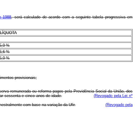
e 1988
, será calculado de acordo com a seguinte tabela progressiva em
LÍQUOTA
5,0 %
6,6 %
5,0 %
imentos provisionais;
eserva remunerada ou reforma pagos pela Previdência Social da União, dos
tar sessenta e cinco anos de idade.
(Revogado pela Lei nº
rimestralmente com base na variação da Ufir.
(Revogado pela