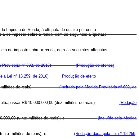
a do Imposto de Renda, à alíquota de quinze por cento.
se à incidência do imposto sobre a renda, com as seguintes alíquotas:
se à incidência do imposto sobre a renda, com as seguintes alíquotas:
a Provisória nº 692, de 2015)
(Produção de efeitos)
la Lei nº 13.259, de 2016)
Produção de efeito
0,00 (cinco milhões de reais);
(Incluído pela Medida Provisória nº 692, de
is) e não ultrapassar R$ 10.000.000,00 (dez milhões de reais);
(Redação
ssar R$ 20.000.000,00 (vinte milhões de reais); e
(Incluído pela Medida
(trinta milhões de reais); e
(Redação dada pela Lei nº 13.259,