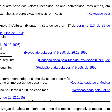
 a quarta parte dos valores recebidos, no ano, convertidos, mês a mês, em
a das tabelas progressivas mensais em Reais
.
(Revogado pela
oio à Cultura - (Pronac), instituído pelo art. 1º da
Lei nº 8.313, de 23 de
de julho de 1993;
culo;
de 26.12.1995)
ído.
tos.
(Revogado pela Lei nº 9.250, de 26.12.1995)
seguinte:
s, observado o seguinte:
(Redação dada pela Medida Provisória nº 998, de
seguinte:
(Redação dada pela Lei nº 9.065, de 1995)
Interna, vencerão no último dia útil de cada mês;
to, vencerão no último dia útil de cada mês;
(Redação dada pela Medida
nto, vencerão no último dia útil de cada mês;
(Redação dada pela Lei nº
0, de 26.12.1995)
ase na variação da Ufir verificada entre o trimestre subseqüente ao do
utilização da tabela resultante da soma das tabelas progressivas mensais em