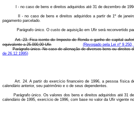
I - no caso de bens e direitos adquiridos até 31 de dezembro de 1994
II - no caso de bens e direitos adquiridos a partir de 1º de jane
pagamento parcelado.
Parágrafo único. O custo de aquisição em Ufir será reconvertido par
Art. 23. Fica isento do Imposto de Renda o ganho de capital auferi
equivalente a 25.000,00 Ufir.
(Revogado pela Lei nº 9.250,
Parágrafo único. No caso de alienação de diversos bens ou direitos d
de 26.12.1995)
Art. 24. A partir do exercício financeiro de 1996, a pessoa físic
calendário anterior, seu patrimônio e o de seus dependentes.
Parágrafo único. Os valores dos bens e direitos adquiridos até 31 de
calendário de 1995, exercício de 1996, com base no valor da Ufir vigente no