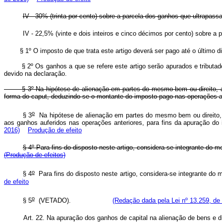
IV - 30% (trinta por cento) sobre a parcela dos ganhos que ultrapa
IV - 22,5% (vinte e dois inteiros e cinco décimos por cento) sobre a
§ 1º O imposto de que trata este artigo deverá ser pago até o último
§ 2º Os ganhos a que se refere este artigo serão apurados e tribut
devido na declaração.
§ 3º Na hipótese de alienação em partes do mesmo bem ou direito, 
forma do caput, deduzindo-se o montante do imposto pago nas 
o
§ 3
Na hipótese de alienação em partes do mesmo bem ou direito, a 
aos ganhos auferidos nas operações anteriores, para fins da apuração d
2016)
Produção de efeito
§ 4º Para fins do disposto neste artigo, considera-se integr
(Produção de efeitos)
o
§ 4
Para fins do disposto neste artigo, considera-se integran
de efeito
o
§ 5
(VETADO).
(Redação dada pela Lei nº 13.259, de
Art. 22. Na apuração dos ganhos de capital na alienação de bens e d