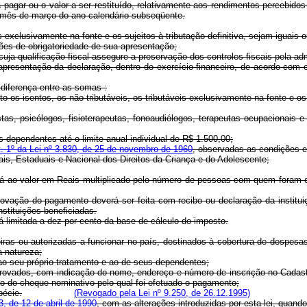
a pagar ou o valor a ser restituído, relativamente aos rendimentos percebid
do mês de março do ano-calendário subseqüente.
s exclusivamente na fonte e os sujeitos à tributação definitiva, sejam iguais
es de obrigatoriedade de sua apresentação;
ja qualificação fiscal assegure a preservação dos controles fiscais pela admi
apresentação da declaração, dentro do exercício financeiro, de acordo com o
 diferença entre as somas :
 os isentos, os não-tributáveis, os tributáveis exclusivamente na fonte e os s
tas, psicólogos, fisioterapeutas, fonoaudiólogos, terapeutas ocupacionais
s dependentes até o limite anual individual de R$ 1.500,00;
t. 1º da Lei nº 3.830, de 25 de novembro de 1960
, observadas as condições e
is, Estaduais e Nacional dos Direitos da Criança e do Adolescente;
rá ao valor em Reais multiplicado pelo número de pessoas com quem foram e
rovação do pagamento deverá ser feita com recibo ou declaração da instituiç
nstituições beneficiadas.
á limitada a dez por cento da base de cálculo do imposto.
iras ou autorizadas a funcionar no país, destinados à cobertura de despes
 natureza;
 ao seu próprio tratamento e ao de seus dependentes;
rovados, com indicação do nome, endereço e número de inscrição no Cadast
o do cheque nominativo pelo qual foi efetuado o pagamento;
pécie.
(Revogado pela Lei nº 9.250, de 26.12.1995)
3, de 12 de abril de 1990
, com as alterações introduzidas por esta lei, quando