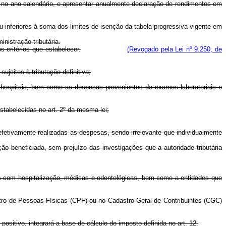
os no ano-calendário, e apresentar anualmente declaração de rendimentos em
 ou inferiores à soma dos limites de isenção da tabela progressiva vigente em
nistração tributária.
s critérios que estabelecer.
(Revogado pela Lei nº 9.250, de
ujeitos à tributação definitiva;
 e hospitais, bem como as despesas provenientes de exames laboratoriais e
stabelecidas no art. 2º da mesma lei;
fetivamente realizadas as despesas, sendo irrelevante que individualmente
ão beneficiada, sem prejuízo das investigações que a autoridade tributária
as com hospitalização, médicas e odontológicas, bem como a entidades que
ro de Pessoas Físicas (CPF) ou no Cadastro Geral de Contribuintes (CGC)
 positivo, integrará a base de cálculo do imposto definida no art. 12.