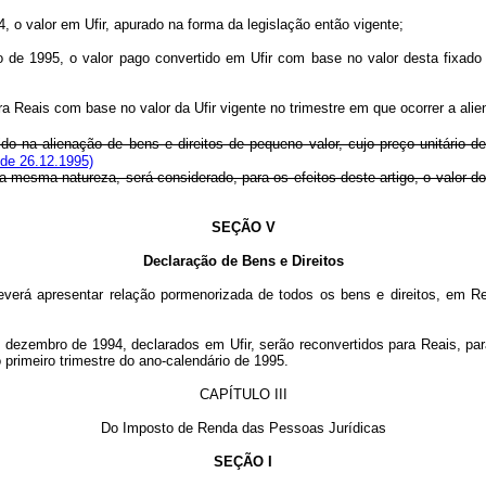
, o valor em Ufir, apurado na forma da legislação então vigente;
iro de 1995, o valor pago convertido em Ufir com base no valor desta fixad
a Reais com base no valor da Ufir vigente no trimestre em que ocorrer a alie
do na alienação de bens e direitos de pequeno valor, cujo preço unitário de 
 de 26.12.1995)
a mesma natureza, será considerado, para os efeitos deste artigo, o valor d
SEÇÃO V
Declaração de Bens e Direitos
a deverá apresentar relação pormenorizada de todos os bens e direitos, em 
 dezembro de 1994, declarados em Ufir, serão reconvertidos para Reais, para
 primeiro trimestre do ano-calendário de 1995.
CAPÍTULO III
Do Imposto de Renda das Pessoas Jurídicas
SEÇÃO I