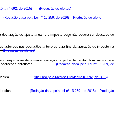
sória nº 692, de 2015)
(Produção de efeitos)
s).
(Redação dada pela Lei nº 13.259, de 2016)
Produção de efeito
a declaração de ajuste anual, e o imposto pago não poderá ser deduzido do
s auferidos nas operações anteriores para fins da apuração do imposto na
(Produção de efeitos)
ário seguinte ao da primeira operação, o ganho de capital deve ser somado
 operações anteriores.
(Redação dada pela Lei nº 13.259, de
sma pessoa jurídica.
(Incluído pela Medida Provisória nº 692, de 2015)
a pessoa jurídica.
(Redação dada pela Lei nº 13.259, de 2016)
Produção