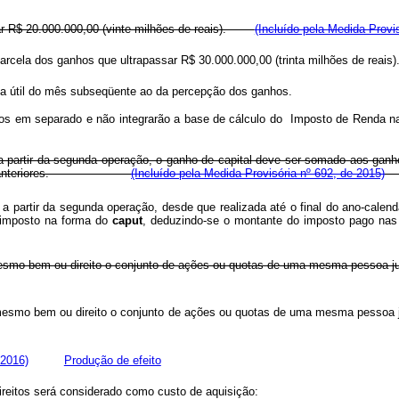
ssar R$ 20.000.000,00 (vinte milhões de reais).
(Incluído pela Medida Provi
 parcela dos ganhos que ultrapassar R$ 30.000.000,00 (trinta milhões de reai
 dia útil do mês subseqüente ao da percepção dos ganhos.
ados em separado e não integrarão a base de cálculo do Imposto de Renda n
a partir da segunda operação, o ganho de capital deve ser somado aos ganho
operações anteriores.
(Incluído pela Medida Provisória nº 692, de 2015)
partir da segunda operação, desde que realizada até o final do ano-calend
o imposto na forma do
caput
, deduzindo-se o montante do imposto pago nas
ante do mesmo bem ou direito o conjunto de ações ou quotas de uma me
te do mesmo bem ou direito o conjunto de ações ou quotas de uma mesm
 2016)
Produção de efeito
ireitos será considerado como custo de aquisição: