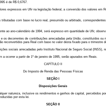
995 é de R$ 0,6767.
ores expressos em Ufir na legislação federal, a conversão dos valores em Reai
s tributadas com base no lucro real, presumido ou arbitrado, correspondent
nte ao ano-calendário de 1994, será expresso em quantidade de Ufir, observa
 e os decorrentes de contribuições arrecadadas pela União, constituídos ou 
ão reconvertidos para Real com base no valor desta fixado para o trimestre 
s sociais arrecadadas pelo Instituto Nacional de Seguro Social (INSS), rel
em a ocorrer a partir de 1º de janeiro de 1995, serão apurados em Reais.
CAPÍTULO II
Do Imposto de Renda das Pessoas Físicas
SEÇÃO I
Disposições Gerais
ualquer natureza, inclusive os rendimentos e ganhos de capital, percebidos po
oduzidas por esta lei.
SEÇÃO II