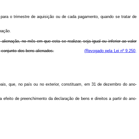
o para o trimestre de aquisição ou de cada pagamento, quando se tratar de
nação.
alienação, no mês em que esta se realizar, seja igual ou inferior ao valor
o conjunto dos bens alienados.
(Revogado pela Lei nº 9.250,
Reais, que, no país ou no exterior, constituam, em 31 de dezembro do ano-
 efeito de preenchimento da declaração de bens e direitos a partir do ano-