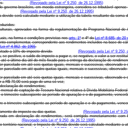
is.
(Revogado pela Lei nº 9.250, de 26.12.1995)
do governo brasileiro, em moeda estrangeira, considera-se tributável apenas
(Revogado pela Lei nº 9.250, de 26.12.1995)
nda devido será calculado mediante a utilização da tabela resultante da som
deduzidos:
culturais, aprovados na forma da regulamentação do Programa Nacional de Ap
isuais, na forma e condições previstas nos
arts. 1º
e 4º da
Lei nº 8.685, de 20 
himento complementar, correspondente aos rendimentos incluídos na base de cál
a Lei nº 4.862, de 1965
.
imitado a 10% do imposto devido.
(Revogado pela Lei nº 9.250, 
, se positivo, o saldo do imposto a pagar e, se negativo, o valor a ser restitu
até o último dia útil do mês fixado para a entrega da declaração de rendimen
 ser parcelado em até seis quotas iguais, mensais e sucessivas, observado o 
poderá ser parcelado em até quatro quotas iguais, mensais e sucessiva
ser parcelado em até seis quotas iguais, mensais e sucessivas, observado o 
ior a R$ 70,00 será pago de uma só vez;
a declaração de rendimentos;
 mensal de captação do Tesouro Nacional relativa à Dívida Mobiliária Federal 
da entre o trimestre subseqüente ao período de apuração e o do pagamen
ada entre o trimestre subseqüente ao período de apuração e o do pagame
pagamento do imposto ou das quotas
.
(Revogado pela Lei nº 9.25
urada em declaração de rendimentos, será corrigida monetariamente com b
(Revogado pela Lei nº 9.250, de 26.12.1995)
do território nacional, o Imposto de Renda devido será calculado mediante a 