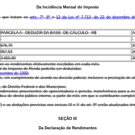
Da Incidência Mensal do Imposto
de que tratam os
arts. 7º
,
8º
e
12 da Lei nº 7.713, de 22 de dezembro d
PARCELA A DEDUZIR DA BASE DE CÁLCULO - R$
A
-
-
676,70
1
957,53
2
3.650,80
3
sobre os rendimentos efetivamente recebidos em cada mês.
sal do Imposto de Renda poderão ser deduzidas:
dezembro de 1990
;
es, em cumprimento de acordo ou decisão judicial, inclusive a prestação de al
 do Distrito Federal e dos Municípios;
endimentos provenientes de aposentadoria e pensão, transferência para a r
dica de direito público interno, a partir do mês em que o contribuinte comple
º) e as deduções previstas nos incisos III e V do art. 9º serão atualizados t
SEÇÃO III
Da Declaração de Rendimentos