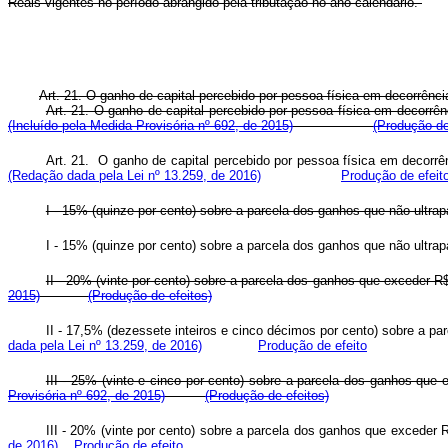
Reais vigentes no período abrangido pela tributação no ano-calendário.
Art. 21. O ganho de capital percebido por pessoa física em decorrênci
Art. 21. O ganho de capital percebido por pessoa física em dec
(Incluído pela Medida Provisória nº 692, de 2015)
(Produção de
Art. 21. O ganho de capital percebido por pessoa física em dec
(Redação dada pela Lei nº 13.259, de 2016)
Produção de efeit
I - 15% (quinze por cento) sobre a parcela dos ganhos que não
I - 15% (quinze por cento) sobre a parcela dos ganhos que não
II - 20% (vinte por cento) sobre a parcela dos ganhos que exce
2015)
(Produção de efeitos)
II - 17,5% (dezessete inteiros e cinco décimos por cento) sobre
dada pela Lei nº 13.259, de 2016)
Produção de efeito
III - 25% (vinte e cinco por cento) sobre a parcela dos ganho
Provisória nº 692, de 2015)
(Produção de efeitos)
III - 20% (vinte por cento) sobre a parcela dos ganhos que exceder 
de 2016)
Produção de efeito