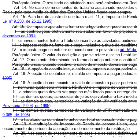
Parágrafo único. O resultado da atividade rural será calculado em Rea
Art. 14. No caso de rendimentos do trabalho assalariado recebidos 
Reais, pela taxa média do dólar dos Estados Unidos fixada para compra.
Art. 15. Para fins do ajuste de que trata o art. 11, o Imposto de Re
Lei nº 9.250, de 26.12.1995)
Art. 16. Do imposto apurado na forma do artigo anterior, poderão ser 
I - as contribuições efetivamente realizadas em favor de projetos 
dezembro de 1991;
II - os investimentos feitos a título de incentivo às atividades audiov
III - o imposto retido na fonte ou o pago, inclusive a título de recol
IV - o imposto pago no exterior de acordo com o previsto no
art. 5º d
Parágrafo único. O valor da dedução a que se refere o inciso I está l
Art. 17. O montante determinado na forma do artigo anterior constituirá
Parágrafo único. Quando positivo, o saldo do imposto deverá ser pago 
Art. 18 . À opção do contribuinte, o saldo do imposto a pagar poderá
Art. 18. À opção do contribuinte, o saldo do imposto a pagar 
1995)
Art. 18. À opção do contribuinte, o saldo do imposto a pagar poderá 
I - nenhuma quota será inferior a R$ 35,00 e o imposto de valor infer
II - a primeira quota deverá ser paga no mês fixado para a entrega d
III - as demais quotas, acrescidas de juros equivalentes à taxa média
III - as demais quotas, acrescidas da variação da Ufir verifica
Provisória nº 998, de 1995)
III - as demais quotas, acrescidas da variação da UFIR verific
9.065, de 1995)
IV - é facultado ao contribuinte antecipar, total ou parcialmente, o 
Art. 19. A restituição do Imposto de Renda da pessoa física, ap
encerramento do período de apuração e o do recebimento da restituição.
Art. 20. Nos casos de encerramento de espólio e de saída definitiva 