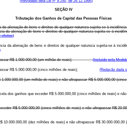
(Revogado pela Lei nº 9.250, de 26.12.1995)
SEÇÃO IV
Tributação dos Ganhos de Capital das Pessoas Físicas
a da alienação de bens e direitos de qualquer natureza sujeita-se à incidênci
orrência da alienação de bens e direitos de qualquer natureza sujeita-
 efeitos)
orrência da alienação de bens e direitos de qualquer natureza sujeita-
o
 ultrapassar R$ 1.000.000,00 (um milhão de reais);
(Incluído pela Medid
 ultrapassar R$ 5.000.000,00 (cinco milhões de reais);
(Redação dada pe
der R$ 1.000.000,00 (um milhão de reais) e não ultrapassar R$ 5.000.00
 a parcela dos ganhos que exceder R$ 5.000.000,00 (cinco milhões de rea
s que exceder R$ 5.000.000,00 (cinco milhões de reais) e não ultrapa
R$ 10.000.000,00 (dez milhões de reais) e não ultrapassar R$ 30.000.000,00 