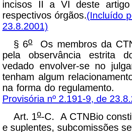
incisos II a VI deste arti
respectivos órgãos.
(Incluído 
23.8.2001)
o
§ 6
Os membros da CTNBi
pela observância estrita do
vedado envolver-se no julg
tenham algum relacionamento
na forma do regu
Provisória nº 2.191-9, de 23.8
o
Art. 1
-C. A CTNBio consti
e suplentes, subcomissões set