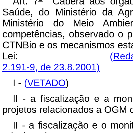
Art. 7
Caberá aos órgãos 
Saúde, do Ministério da Ag
Ministério do Meio Ambie
competências, observado o pa
CTNBio e os mecanismos esta
Lei:
(Reda
2.191-9, de 23.8.2001)
I -
(
VETADO
)
II - a fiscalização e a mon
projetos relacionados a OGM d
II - a fiscalização e o mon