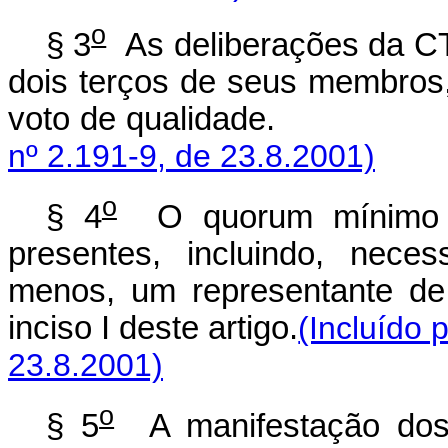
o
§ 3
As deliberações da CT
dois terços de seus membros
voto de qualida
nº 2.191-9, de 23.8.2001)
o
§ 4
O quorum mínimo 
presentes, incluindo, nece
menos, um representante de
inciso I deste artigo.
(Incluído 
23.8.2001)
o
§ 5
A manifestação dos 