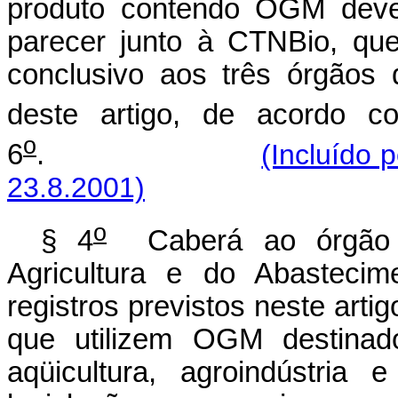
produto contendo OGM dever
parecer junto à CTNBio, qu
conclusivo aos três órgãos 
deste artigo, de acordo 
o
6
.
(Incluído 
23.8.2001)
o
§ 4
Caberá ao órgão de
Agricultura e do Abastecim
registros previstos neste artig
que utilizem OGM destinado
aqüicultura, agroindústria