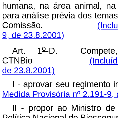
humana, na área animal, na 
para análise prévia dos tema
Comissão.
(Incl
9, de 23.8.2001)
o
Art. 1
-D. Compete, 
CTNBio
(Incluí
de 23.8.2001)
I - aprovar seu re
Medida Provisória nº 2.191-9,
II - propor ao Ministro d
Política Nacional de