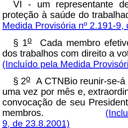
VI - um representante de
proteção à saúde do trabalhad
Medida Provisória nº 2.191-9,
o
§ 1
Cada membro efetivo 
dos trabalhos com direito a vot
(Incluído pela Medida Provisór
o
§ 2
A CTNBio reunir-se-á p
uma vez por mês e, extraordi
convocação de seu President
membros.
(Incl
9, de 23.8.2001)