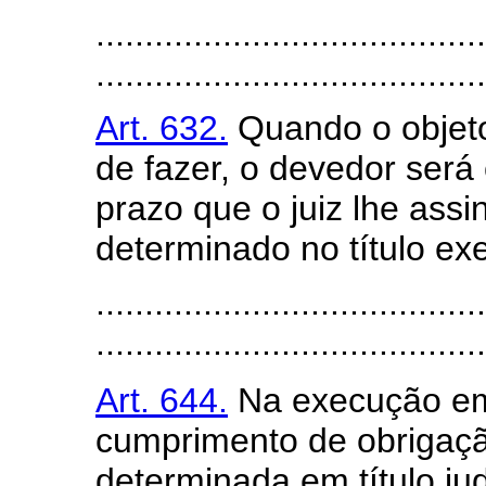
........................................
........................................
Art. 632.
Quando o objeto
de fazer, o devedor será 
prazo que o juiz lhe assi
determinado no título exe
........................................
........................................
Art. 644.
Na execução em 
cumprimento de obrigaçã
determinada em título judi