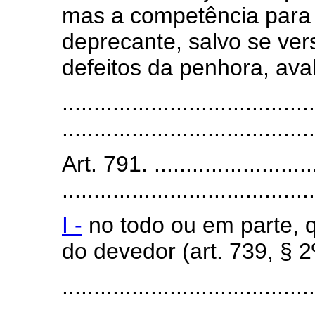
mas a competência para j
deprecante, salvo se ve
defeitos da penhora, ava
........................................
........................................
Art. 791. ...........................
........................................
I -
no todo ou em parte, 
do devedor (art. 739, § 2º
........................................
........................................