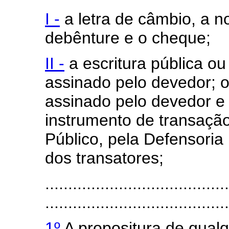
I -
a letra de câmbio, a no
debênture e o cheque;
II -
a escritura pública o
assinado pelo devedor; o
assinado pelo devedor e
instrumento de transação
Público, pela Defensoria
dos transatores;
........................................
........................................
1º
A propositura de qualq