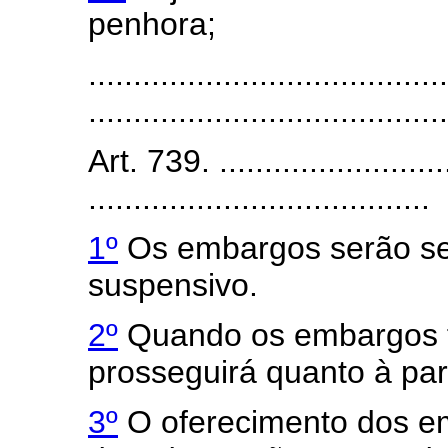
penhora;
........................................
........................................
Art. 739. ...........................
......................................
1º
Os embargos serão se
suspensivo.
2º
Quando os embargos f
prosseguirá quanto à pa
3º
O oferecimento dos e