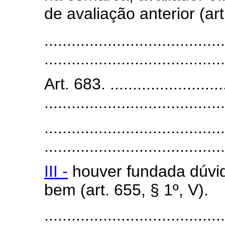
de avaliação anterior (art
........................................
........................................
Art. 683. ...........................
........................................
........................................
........................................
III -
houver fundada dúvida
bem (art. 655, § 1º, V).
........................................