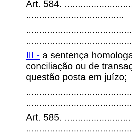
Art. 584. ...........................
.....................................
........................................
........................................
III -
a sentença homologató
conciliação ou de transa
questão posta em juízo;
........................................
........................................
Art. 585. ...........................
........................................