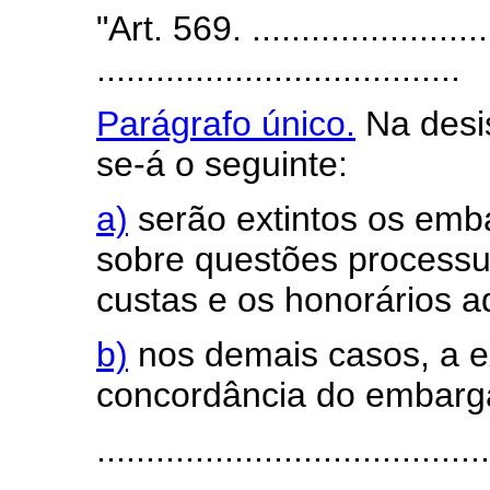
"Art. 569. ..........................
.....................................
Parágrafo único.
Na desis
se-á o seguinte:
a)
serão extintos os em
sobre questões processu
custas e os honorários a
b)
nos demais casos, a e
concordância do embarg
........................................