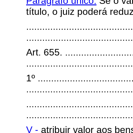
Parágrafo único.
Se o val
título, o juiz poderá redu
........................................
........................................
Art. 655. ...........................
........................................
1º ....................................
........................................
........................................
........................................
V -
atribuir valor aos be