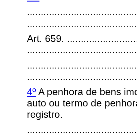
........................................
........................................
Art. 659. ...........................
........................................
........................................
........................................
4º
A penhora de bens imó
auto ou termo de penhora
registro.
........................................