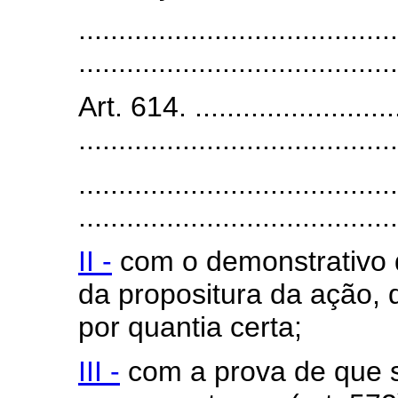
........................................
........................................
Art. 614. ...........................
........................................
........................................
........................................
II -
com o demonstrativo d
da propositura da ação, 
por quantia certa;
III -
com a prova de que s