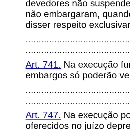
devedores não suspende
não embargaram, quando
disser respeito exclusi
........................................
........................................
Art. 741.
Na execução fund
embargos só poderão ver
........................................
........................................
Art. 747.
Na execução por
oferecidos no juízo depr