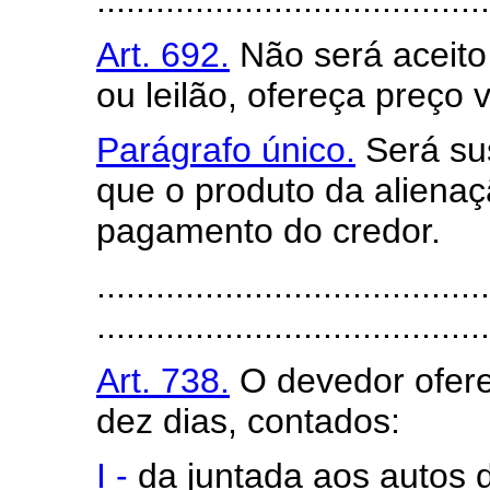
........................................
Art. 692.
Não será aceito
ou leilão, ofereça preço vi
Parágrafo único.
Será su
que o produto da alienaç
pagamento do credor.
........................................
........................................
Art. 738.
O devedor ofere
dez dias, contados:
I -
da juntada aos autos 