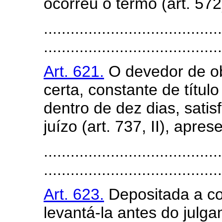
ocorreu o termo (art. 572
........................................
........................................
Art. 621.
O devedor de ob
certa, constante de título
dentro de dez dias, satis
juízo (art. 737, II), apre
........................................
........................................
Art. 623.
Depositada a co
levantá-la antes do jul