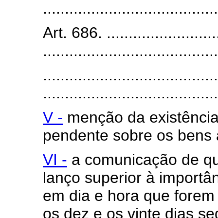
........................................
Art. 686. ...........................
........................................
........................................
........................................
V -
menção da existência
pendente sobre os bens 
VI -
a comunicação de qu
lanço superior à importân
em dia e hora que forem
os dez e os vinte dias se