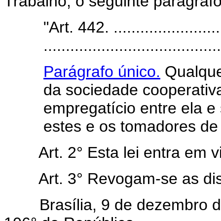
Trabalho, o seguinte parágrafo
"Art. 442. .........................
........................................
Parágrafo único.
Qualquer
da sociedade cooperativa
empregatício entre ela e
estes e os tomadores de 
Art. 2° Esta lei entra em 
Art. 3° Revogam-se as di
Brasília, 9 de dezembro de