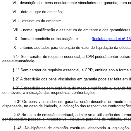
VI - descrição dos bens cedularmente vinculados em garantia, com nom
VII - data e lugar da emissão;
VIII - assinatura do emitente.
VIII - nome, qualificação e assinatura do emitente e dos garantidores,
IX - forma e condição de liquidação; e
(Incluído pela Lei nº 1
X - critérios adotados para obtenção do valor de liquidação da cédul
§ 1º Sem caráter de requisito essencial, a CPR poderá conter outra
essa circunstância.
§ 1º Sem caráter de requisito essencial, a CPR, emitida sob a forma 
§ 2º A descrição dos bens vinculados em garantia pode ser feita em 
§ 3º A descrição do bem será feita de modo simplificado e, quando for
de imóveis, a indicação das respectivas confrontações.
§ 3º Os bens vinculados em garantia serão descritos de modo simpli
dispensada, no caso de imóveis, a indicação das respectivas confrontaçõe
§ 4º No caso de emissão escritural, admite-se a utilização das form
por dispositivo pessoal e intransferível, inclusive para fins de validade, e
§ 4º Na hipótese de emissão escritural, observada a legislação e