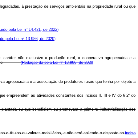
degradadas, à prestação de serviços ambientais na propriedade rural ou que
luído pela Lei nº 14.421, de 2022)
ído pela Lei nº 13.986, de 2020)
.
m caráter não exclusivo a produção rural, a cooperativa agropecuária e a
Lei.
(Redação da pela Lei nº 13.986, de 2020
iva agropecuária e a associação de produtores rurais que tenha por objeto a
 que empreendem as atividades constantes dos incisos II, III e IV do § 2º do
ou plantada ou que beneficiem ou promovam a primeira industrialização dos
as a títulos ou valores mobiliários, e não será aplicado o disposto no
inciso