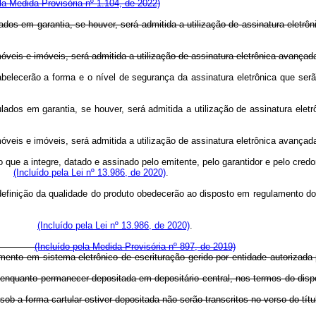
a Medida Provisória nº 1.104, de 2022)
ados em garantia, se houver, será admitida a utilização de assinatura elet
s móveis e imóveis, será admitida a utilização de assinatura eletrônica avanç
abelecerão a forma e o nível de segurança da assinatura eletrônica que serã
ados em garantia, se houver, será admitida a utilização de assinatura elet
móveis e imóveis, será admitida a utilização de assinatura eletrônica avança
o que a integre, datado e assinado pelo emitente, pelo garantidor e pelo credor
(Incluído pela Lei nº 13.986, de 2020)
.
definição da qualidade do produto obedecerão ao disposto em regulamento d
(Incluído pela Lei nº 13.986, de 2020)
.
ritural.
(Incluído pela Medida Provisória nº 897, de 2019)
amento em sistema eletrônico de escrituração gerido por entidade autoriz
l enquanto permanecer depositada em depositário central, nos termos do dis
 sob a forma cartular estiver depositada não serão transcritos no verso 