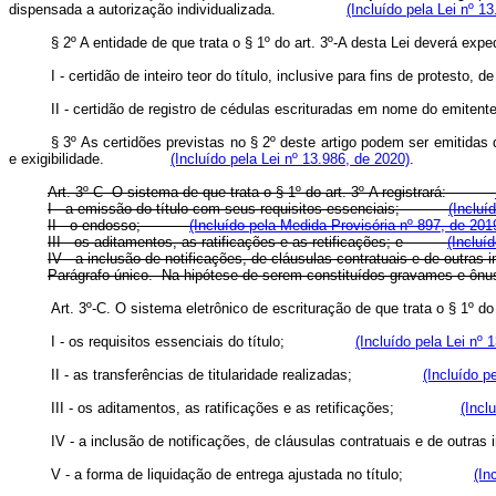
dispensada a autorização individualizada.
(Incluído pela Lei nº 1
§ 2º A entidade de que trata o § 1º do art. 3º-A desta Lei deverá expe
I - certidão de inteiro teor do título, inclusive para fins de protesto
II - certidão de registro de cédulas escrituradas em nome do emitente
§ 3º As certidões previstas no § 2º deste artigo podem ser emitidas
e exigibilidade.
(Incluído pela Lei nº 13.986, de 2020)
.
Art. 3º-C O sistema de que trata o § 1º do art. 3º-A registrará:
I - a emissão do título com seus requisitos essenciais;
(Incluí
II - o endosso;
(Incluído pela Medida Provisória nº 897, de 201
III - os aditamentos, as ratificações e as retificações; e
(Incluí
IV - a inclusão de notificações, de cláusulas contratuais e de outras 
Parágrafo único. Na hipótese de serem constituídos gravames e ônus, 
Art. 3º-C. O sistema eletrônico de escrituração de que trata o § 1º d
I - os requisitos essenciais do título;
(Incluído pela Lei nº 
II - as transferências de titularidade realizadas;
(Incluído p
III - os aditamentos, as ratificações e as retificações;
(Incl
IV - a inclusão de notificações, de cláusulas contratuais e de outras
V - a forma de liquidação de entrega ajustada no título;
(In