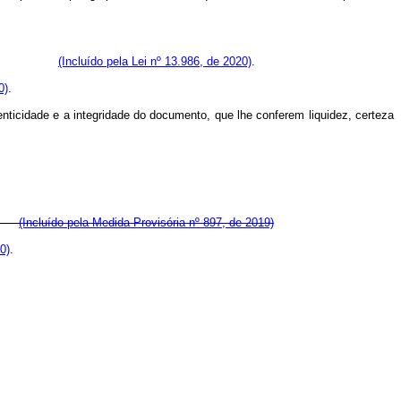
;
(Incluído pela Lei nº 13.986, de 2020)
.
0)
.
enticidade e a integridade do documento, que lhe conferem liquidez, certeza
(Incluído pela Medida Provisória nº 897, de 2019)
0)
.