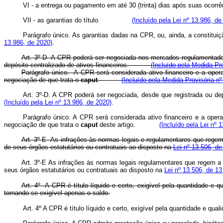
VI - a entrega ou pagamento em até 30 (trinta) dias após suas ocorr
VII - as garantias do título.
(Incluído pela Lei nº 13.986, de
Parágrafo único. As garantias dadas na CPR, ou, ainda, a constituiç
13.986, de 2020)
.
Art. 3º-D A CPR poderá ser negociada nos mercados regulamentados d
depósito centralizado de ativos financeiros.
(Incluído pela Medida Pr
Parágrafo único. A CPR será considerada ativo financeiro e a operaç
negociação de que trata o
caput
.
(Incluído pela Medida Provisória nº
Art. 3º-D. A CPR poderá ser negociada, desde que registrada ou depo
(Incluído pela Lei nº 13.986, de 2020)
.
Parágrafo único. A CPR será considerada ativo financeiro e a operaç
negociação de que trata o
caput
deste artigo.
(Incluído pela Lei nº 
Art. 3º-E As infrações às normas legais e regulamentares que regem 
de seus órgãos estatutários ou contratuais ao disposto na
Lei nº 13.506, d
Art. 3º-E As infrações às normas legais regulamentares que regem a 
seus órgãos estatutários ou contratuais ao disposto na
Lei nº 13.506, de 1
Art. 4º A CPR é título líquido e certo, exigível pela quantidade e 
tornando-se exigível apenas o saldo.
Art. 4º A CPR é título líquido e certo, exigível pela quantidade e qual