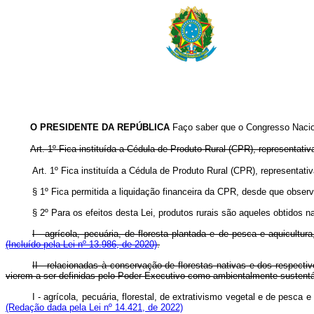
O
PRESIDENTE DA REPÚBLICA
Faço saber que o Congresso Nacion
Art. 1º Fica instituída a Cédula de Produto Rural (CPR), representat
Art. 1º Fica instituída a Cédula de Produto Rural (CPR), representa
§ 1º Fica permitida a liquidação financeira da CPR, desde que obser
§ 2º Para os efeitos desta Lei, produtos rurais são aqueles obtidos n
I - agrícola, pecuária, de floresta plantada e de pesca e aquicult
(Incluído pela Lei nº 13.986, de 2020)
.
II - relacionadas à conservação de florestas nativas e dos respecti
vierem a ser definidas pelo Poder Executivo como ambientalmente sustent
I - agrícola, pecuária,
florestal
, de extrativismo vegetal e de pesca e
(Redação dada pela Lei nº 14.421, de 2022)