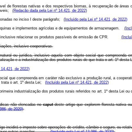
vel de florestas nativas e dos respectivos biomas, à recuperação de áreas 
táveis;
(Redação dada pela Lei nº 14.421, de 2022)
acionadas no inciso I deste parágrafo;
(Incluído pela Lei nº 14.421, de 2022)
 máquinas e implementos agrícolas e de equipamentos de armazenagem.
(Inc
 inclusive relacionar os produtos passíveis de emissão de CPR.
(Inclu
iações, inclusive cooperativas.
natural ou jurídica, inclusive aquela com objeto social que compreenda e
ização e a industrialização dos produtos rurais de que trata o art. 1º desta 
 14.421, de 2022)
 social que compreenda em caráter não exclusivo a produção rural, a cooperat
 trata o art. 1º desta Lei;
(Incluído pela Lei nº 14.421, de 2022)
imeira industrialização dos produtos rurais referidos no art. 1º desta Lei ou
ídicas não elencadas no
caput
deste artigo que explorem floresta nativa 
.986, de 2020)
.
o incidirá o imposto sobre operações de crédito, câmbio e seguro, ou relativ
quer outras isenções.
(Incluído pela Lei nº 13.986, de 2020)
.