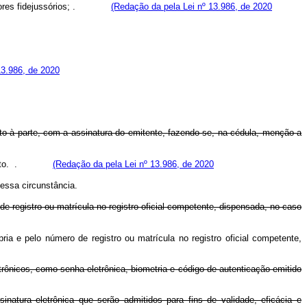
res fidejussórios;
.
(Redação da pela Lei nº 13.986, de 2020
13.986, de 2020
to à parte, com a assinatura do emitente, fazendo-se, na cédula, menção a
to.
.
(Redação da pela Lei nº 13.986, de 2020
essa circunstância.
de registro ou matrícula no registro oficial competente, dispensada, no caso
ia e pelo número de registro ou matrícula no registro oficial competente,
trônicos, como senha eletrônica, biometria e código de autenticação emitido
natura eletrônica que serão admitidos para fins de validade, eficácia e