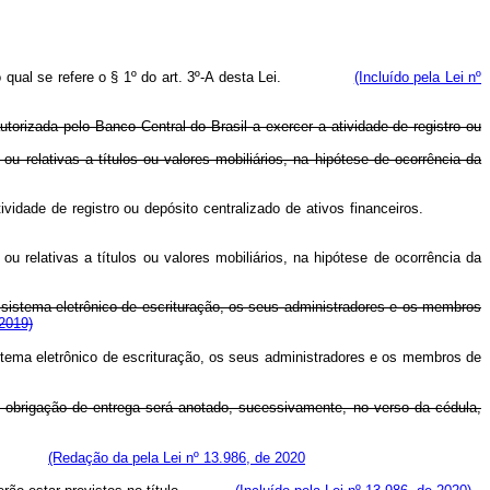
ual se refere o § 1º do art. 3º-A desta Lei.
(Incluído pela Lei nº
orizada pelo Banco Central do Brasil a exercer a atividade de registro ou
u relativas a títulos ou valores mobiliários, na hipótese de ocorrência da
vidade de registro ou depósito centralizado de ativos financeiros.
u relativas a títulos ou valores mobiliários, na hipótese de ocorrência da
o sistema eletrônico de escrituração, os seus administradores e os membros
 2019)
istema eletrônico de escrituração, os seus administradores e os membros de
da obrigação de entrega será anotado, sucessivamente, no verso da cédula,
(Redação da pela Lei nº 13.986, de 2020