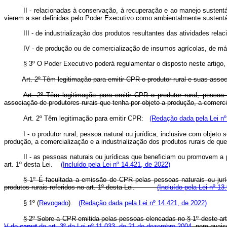
II - relacionadas à conservação, à recuperação e ao manejo sustentá
vierem a ser definidas pelo Poder Executivo como ambientalmente susten
III - de industrialização dos produtos resultantes das atividades rel
IV - de produção ou de comercialização de insumos agrícolas, de
§ 3º O Poder Executivo poderá regulamentar o disposto neste artigo,
Art. 2º Têm legitimação para emitir CPR o produtor rural e suas assoc
Art. 2º Têm legitimação para emitir CPR o produtor rural, pessoa 
associação de produtores rurais que tenha por objeto a produção, a comercial
Art. 2º Têm legitimação para emitir CPR:
(Redação dada pela Lei nº
I - o produtor rur
al, pessoa natural ou jurídica, inclusive com objeto
produção, a comercialização e a industrialização dos produtos rurais de que
II - as pessoas na
turais ou jurídicas que beneficiam ou promovem a pr
art. 1º desta Lei.
(Incluído pela Lei nº 14.421, de 2022)
§ 1º É facultada a emissão de CPR pelas pessoas naturais ou jur
produtos rurais referidos no art. 1º desta Lei.
(Incluído pela Lei nº 13
§ 1º (
Revogado
).
(Redação dada pela Lei nº 14.421, de 2022)
§ 2º Sobre a CPR emitida pelas pessoas elencadas no § 1º deste artig
V do
caput
do art. 3º da Lei nº 11.033, de 21 de dezembro 2004
, nem quais