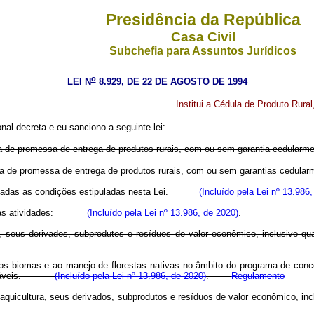
Presidência da República
Casa Civil
Subchefia para Assuntos Jurídicos
o
LEI N
8.929, DE 22 DE AGOSTO DE 1994
Institui a Cédula de Produto Rural
al decreta e eu sanciono a seguinte lei:
iva de promessa de entrega de produtos rurais, com ou sem garantia cedularme
tiva de promessa de entrega de produtos rurais, com ou sem garantias cedular
vadas as condições estipuladas nesta Lei.
(Incluído pela Lei nº 13.986
as atividades:
(Incluído pela Lei nº 13.986, de 2020)
.
ura, seus derivados, subprodutos e resíduos de valor econômico, inclusive q
vos biomas e ao manejo de florestas nativas no âmbito do programa de conce
áveis.
(Incluído pela Lei nº 13.986, de 2020)
.
Regulamento
 aquicultura, seus derivados, subprodutos e resíduos de valor econômico, in