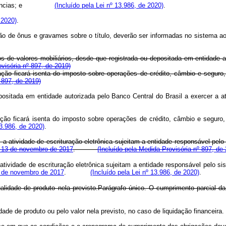
ências; e
(Incluído pela Lei nº 13.986, de 2020)
.
 2020)
.
ão de ônus e gravames sobre o título, deverão ser informadas no sistema ao q
e valores mobiliários, desde que registrada ou depositada em entidade aut
ovisória nº 897, de 2019)
ão ficará isenta do imposto sobre operações de crédito, câmbio e seguro, o
 897, de 2019)
sitada em entidade autorizada pelo Banco Central do Brasil a exercer a ati
ão ficará isenta do imposto sobre operações de crédito, câmbio e seguro, o
13.986, de 2020)
.
a atividade de escrituração eletrônica sujeitam a entidade responsável pel
e 13 de novembro de 2017
.
(Incluído pela Medida Provisória nº 897, de
atividade de escrituração eletrônica sujeitam a entidade responsável pelo s
3 de novembro de 2017
.
(Incluído pela Lei nº 13.986, de 2020)
.
qualidade de produto nela previsto.Parágrafo único. O cumprimento parcial 
idade de produto ou pelo valor nela previsto, no caso de liquidação financeira.