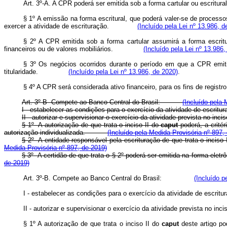
Art. 3º-A. A CPR poderá ser emitida sob a forma cartular ou escritu
§ 1º A emissão na forma escritural, que poderá valer-se de processos
exercer a atividade de escrituração.
(Incluído pela Lei nº 13.986, d
§ 2º A CPR emitida sob a forma cartular assumirá a forma escritu
financeiros ou de valores mobiliários.
(Incluído pela Lei nº 13.986,
§ 3º Os negócios ocorridos durante o período em que a CPR emitida
titularidade.
(Incluído pela Lei nº 13.986, de 2020)
.
§ 4º A CPR será considerada ativo financeiro, para os fins de registr
Art. 3º-B Compete ao Banco Central do Brasil:
(Incluído pela 
I - estabelecer as condições para o exercício da atividade de escr
II - autorizar e supervisionar o exercício da atividade prevista no inc
§ 1º A autorização de que trata o inciso II do
caput
poderá, a crité
autorização individualizada.
(Incluído pela Medida Provisória nº 897,
§ 2º A entidade responsável pela escrituração de que trata o inciso
Medida Provisória nº 897, de 2019)
§ 3º A certidão de que trata o § 2º poderá ser emitida na forma ele
de 2019)
Art. 3º-B. Compete ao Banco Central do Brasil:
(Incluído p
I - estabelecer as condições para o exercício da atividade de escritur
II - autorizar e supervisionar o exercício da atividade prevista no inci
§ 1º A autorização de que trata o inciso II do
caput
deste artigo p