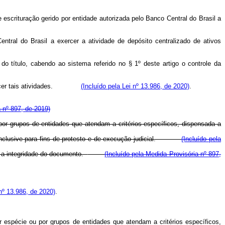
 escrituração gerido por entidade autorizada pelo Banco Central do Brasil a
tral do Brasil a exercer a atividade de depósito centralizado de ativos
o título, cabendo ao sistema referido no § 1º deste artigo o controle da
er tais atividades.
(Incluído pela Lei nº 13.986, de 2020)
.
a nº 897, de 2019)
por grupos de entidades que atendam a critérios específicos, dispensada a
 inclusive para fins de protesto e de execução judicial.
(Incluído pela
 e a integridade do documento.
(Incluído pela Medida Provisória nº 897,
 nº 13.986, de 2020)
.
or espécie ou por grupos de entidades que atendam a critérios específicos,