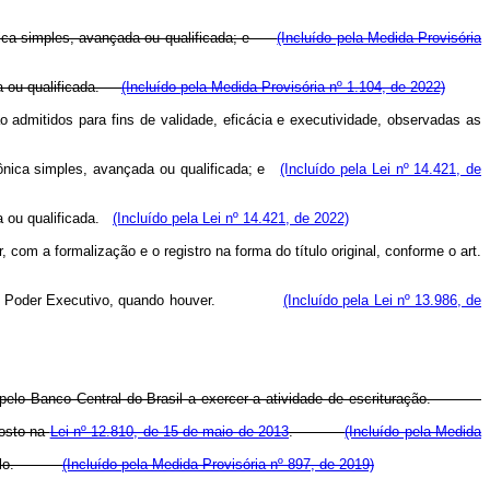
rônica simples, avançada ou qualificada; e
(Incluído pela Medida Provisória
ada ou qualificada.
(Incluído pela Medida Provisória nº 1.104, de 2022)
o admitidos para fins de validade, eficácia e executividade, observadas as
rônica simples, avançada ou qualificada; e
(Incluído pela Lei nº 14.421, de
da ou qualificada.
(Incluído pela Lei nº 14.421, de 2022)
, com a formalização e o registro na forma do título original, conforme o art.
o Poder Executivo, quando houver.
(Incluído pela Lei nº 13.986, de
ada pelo Banco Central do Brasil a exercer a atividade de escrituração.
posto na
Lei nº 12.810, de 15 de maio de 2013
.
(Incluído pela Medida
do título.
(Incluído pela Medida Provisória nº 897, de 2019)