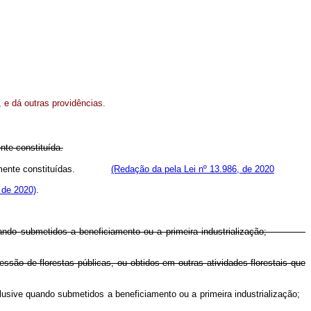
, e dá outras providências.
nte constituída.
mente constituídas.
(Redação da pela Lei nº 13.986, de 2020
, de 2020)
.
uando submetidos a beneficiamento ou a primeira industrialização;
ssão de florestas públicas, ou obtidos em outras atividades florestais que
clusive quando submetidos a beneficiamento ou a primeira industrialização;