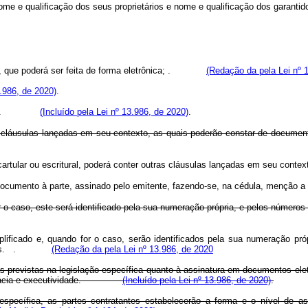
e e qualificação dos seus proprietários e nome e qualificação dos garantido
 que poderá ser feita de forma eletrônica;
.
(Redação da pela Lei nº 
3.986, de 2020)
.
a.
(Incluído pela Lei nº 13.986, de 2020)
.
s cláusulas lançadas em seu contexto, as quais poderão constar de documen
cartular ou escritural, poderá conter outras cláusulas lançadas em seu contex
documento à parte, assinado pelo emitente, fazendo-se, na cédula, menção a 
 o caso, este será identificado pela sua numeração própria, e pelos números 
ficado e, quando for o caso, serão identificados pela sua numeração própr
s.
.
(Redação da pela Lei nº 13.986, de 2020
as previstas na legislação específica quanto à assinatura em documentos ele
ficácia e executividade.
(Incluído pela Lei nº 13.986, de 2020)
.
specífica, as partes contratantes estabelecerão a forma e o nível de assi