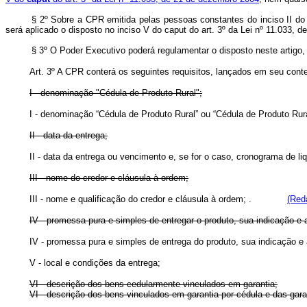
§ 2º Sobre a CPR emitida pelas pessoas constantes do inciso II d
será aplicado o disposto no inciso V do
caput
do art. 3º da Lei nº 11.
033
, d
§ 3º O Poder Executivo poderá regulamentar o disposto neste artigo, 
Art. 3º A CPR conterá os seguintes requisitos, lançados em seu 
I - denominação "Cédula de Produto Rural";
I - denominação “Cédula de Produto Rural” ou “Cédula de Produto Rur
II - data da entrega;
II - data da entrega ou vencimento e, se for o caso, cronograma de l
III - nome do credor e cláusula à ordem;
III - nome e qualificação do credor e cláusula à ordem;
.
(Red
IV - promessa pura e simples de entregar o produto, sua indicação e 
IV - promessa pura e simples de entrega do produto, sua indicação e 
V - local e condições da entrega;
VI - descrição dos bens cedularmente vinculados em garantia;
VI - descrição dos bens vinculados em garantia por cédula e das