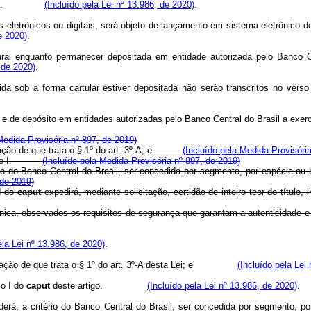
ral.
(Incluído pela Lei nº 13.986, de 2020)
.
 eletrônicos ou digitais, será objeto de lançamento em sistema eletrônico de
e 2020)
.
ral enquanto permanecer depositada em entidade autorizada pelo Banco Cen
 de 2020)
.
 sob a forma cartular estiver depositada não serão transcritos no verso d
o e de depósito em entidades autorizadas pelo Banco Central do Brasil a exerc
Medida Provisória nº 897, de 2019)
ituração de que trata o § 1º do art. 3º-A; e
(Incluído pela Medida Provisóri
iso I.
(Incluído pela Medida Provisória nº 897, de 2019)
rio do Banco Central do Brasil, ser concedida por segmento, por espécie ou 
 de 2019)
 I do
caput
expedirá, mediante solicitação, certidão de inteiro teor do título,
trônica, observados os requisitos de segurança que garantam a autenticidade
ela Lei nº 13.986, de 2020)
.
ação de que trata o § 1º do art. 3º-A desta Lei; e
(Incluído pela Lei
so I do
caput
deste artigo.
(Incluído pela Lei nº 13.986, de 2020)
.
oderá, a critério do Banco Central do Brasil, ser concedida por segmento, p