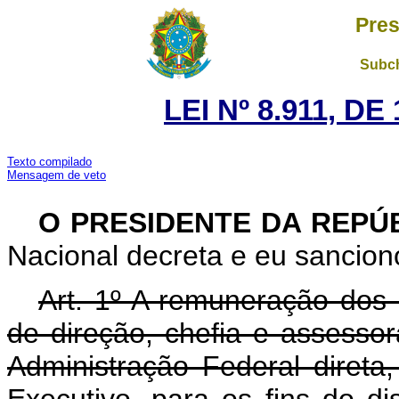
Pres
Subch
LEI Nº 8.911, D
Texto compilado
Mensagem de veto
O PRESIDENTE DA REPÚ
Nacional decreta e eu sanciono
Art. 1º A remuneração dos
de direção, chefia e assesso
Administração Federal direta