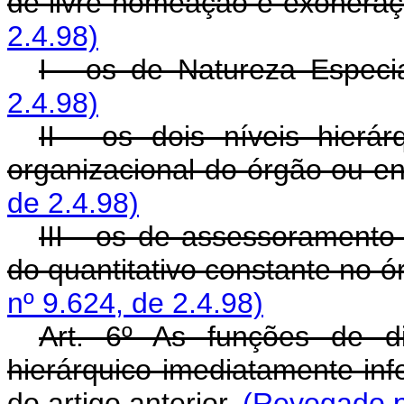
de livre nomeação e exoneraç
2.4.98)
I - os de Natureza Especia
2.4.98)
II - os dois níveis hierá
organizacional do órgão ou en
de 2.4.98)
III - os de assessoramento 
do quantitativo constante no ó
nº 9.624, de 2.4.98)
Art. 6º As funções de d
hierárquico imediatamente infer
do artigo anterior.
(Revogado pe