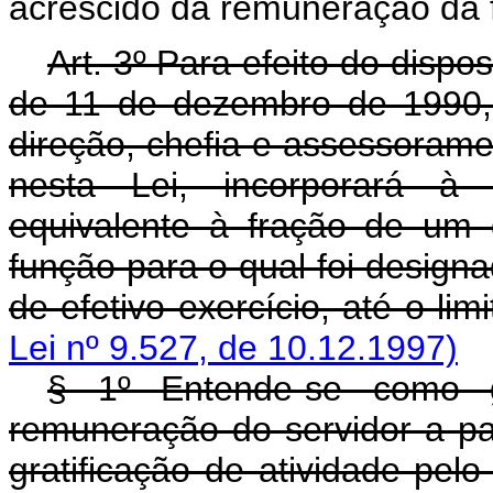
acrescido da remuneração da f
Art. 3º Para efeito do dispos
de 11 de dezembro de 1990, 
direção, chefia e assessorame
nesta Lei, incorporará à
equivalente à fração de um 
função para o qual foi desig
de efetivo exercício, até o lim
Lei nº 9.527, de 10.12.1997)
§ 1º Entende-se como gr
remuneração do servidor a pa
gratificação de atividade pe