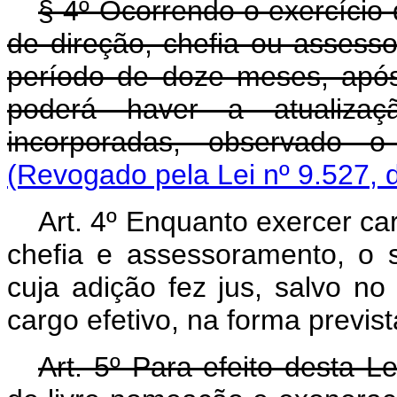
§ 4º Ocorrendo o exercício
de direção, chefia ou assess
período de doze meses, após
poderá haver a atualizaç
incorporadas, observado o 
(Revogado pela Lei nº 9.527, 
Art. 4º Enquanto exercer ca
chefia e assessoramento, o 
cuja adição fez jus, salvo n
cargo efetivo, na forma prevista
Art. 5º Para efeito desta L