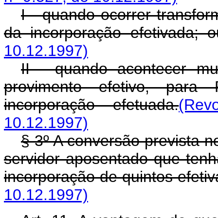
I - quando ocorrer transfor
da incorporação efetivada; o
10.12.1997)
II - quando acontecer mu
provimento efetivo, para 
incorporação efetuada.
(Rev
10.12.1997)
§ 3º A conversão prevista n
servidor aposentado que tenh
incorporação de quintos efetiv
10.12.1997)