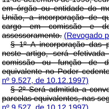
em órgão ou entidade do m
União, a incorporação de qu
cargo em comissão e de
assessoramento.
(Revogado pe
§ 1º A incorporação das p
neste artigo, será efetiva
comissão ou função de di
equivalente no Poder cedente
nº 9.527, de 10.12.1997)
§ 2º Será admitida a conve
parcelas equivalentes, nas seg
nº 9.527, de 10.12.1997)