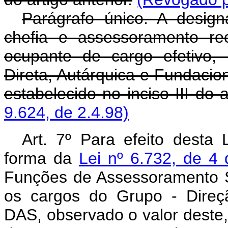
Parágrafo único. A desig
chefia e assessoramento rec
ocupante de cargo efetivo, 
Direta, Autárquica e Fundacion
estabelecido no inciso III do a
9.624, de 2.4.98)
Art. 7º Para efeito desta 
forma da
Lei nº 6.732, de 4
Funções de Assessoramento S
os cargos do Grupo - Direç
DAS, observado o valor deste,