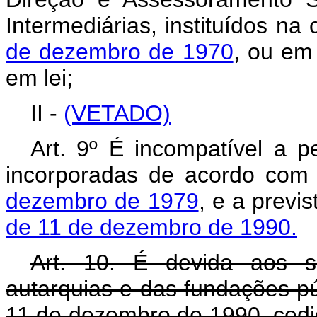
Intermediárias, instituídos n
de dezembro de 1970
, ou em
em lei;
II -
(VETADO)
Art. 9º É incompatível a 
incorporadas de acordo co
dezembro de 1979
, e a previ
de 11 de dezembro de 1990.
Art. 10. É devida aos s
autarquias e das fundações púb
11 de dezembro de 1990, cedid