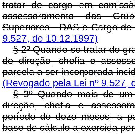
tratar de cargo em comissã
assessoramento dos Grup
Superiores - DAS e Cargo de 
9.527, de 10.12.1997)
§ 2º Quando se tratar de gr
de direção, chefia e asses
parcela a ser incorporada inci
(Revogado pela Lei nº 9.527, 
§ 3º Quando mais de um 
direção, chefia e assessor
período de doze meses, a pa
base de cálculo a exercida po