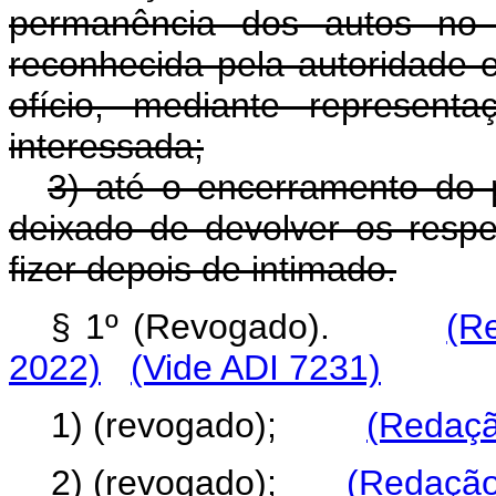
permanência dos autos no ca
reconhecida pela autoridade 
ofício, mediante represent
interessada;
3) até o encerramento do
deixado de devolver os respe
fizer depois de intimado.
§ 1º (Revogado).
(R
2022)
(Vide ADI 7231)
1) (revogado);
(Redaçã
2) (revogado);
(Redação