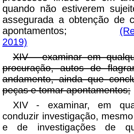
quando não estiverem sujeit
assegurada a obtenção de c
apontamentos;
(Re
2019)
XIV - examinar em qualqu
procuração, autos de flagr
andamento, ainda que concl
peças e tomar apontamentos;
XIV - examinar, em qual
conduzir investigação, mesmo
e de investigações de qu