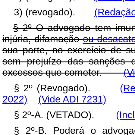
3) (revogado).
(Redação
§ 2º O advogado tem imunid
injúria, difamação
ou desacat
sua parte, no exercício de su
sem prejuízo das sanções d
excessos que cometer.
(V
§ 2º (Revogado).
(Re
2022)
(Vide ADI 7231)
§ 2º-A. (VETADO).
(Inc
§ 2º-B. Poderá o advogad