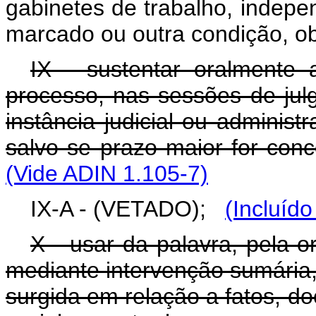
gabinetes de trabalho, indep
marcado ou outra condição, o
IX - sustentar oralmente
processo, nas sessões de jul
instância judicial ou administ
salvo se prazo maior for conc
(Vide ADIN 1.105-7)
IX-A - (VETADO);
(Incluído
X - usar da palavra, pela o
mediante intervenção sumária,
surgida em relação a fatos, d