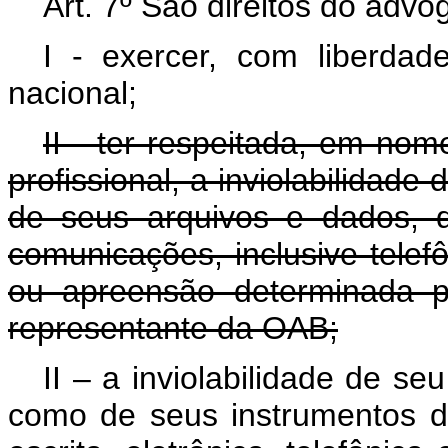
Art. 7º São direitos do advo
I - exercer, com liberdade
nacional;
II - ter respeitada, em nom
profissional, a inviolabilidade 
de seus arquivos e dados, 
comunicações, inclusive telef
ou apreensão determinada 
representante da OAB;
II – a inviolabilidade de se
como de seus instrumentos d