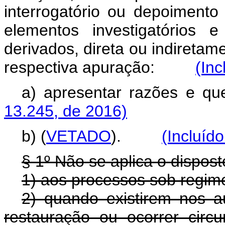
interrogatório ou depoiment
elementos investigatórios 
derivados, direta ou indiretam
respectiva apuração:
(Inc
a) apresentar razões
13.245, de 2016)
b) (
VETADO
).
(Incluíd
§ 1º Não se aplica o dispost
1) aos processos sob regime
2) quando existirem nos au
restauração ou ocorrer circu