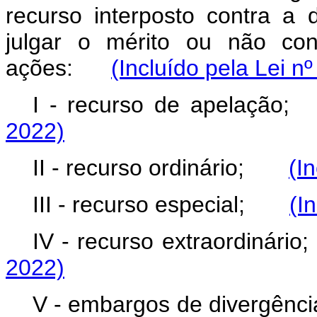
recurso interposto contra a 
julgar o mérito ou não con
ações:
(Incluído pela Lei n
I - recurso de apelaç
2022)
II - recurso ordinário;
(I
III - recurso especial;
(I
IV - recurso extraordiná
2022)
V - embargos de divergê