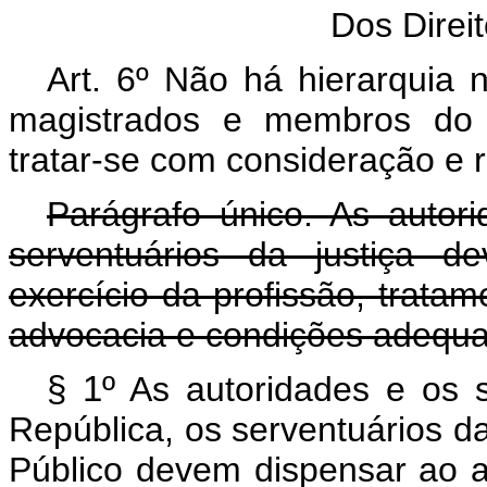
Dos Direi
Art. 6º Não há hierarquia
magistrados e membros do M
tratar-se com consideração e r
Parágrafo único. As autori
serventuários da justiça 
exercício da profissão, trata
advocacia e condições adequ
§ 1º
As autoridades e os s
República, os serventuários d
Público devem dispensar ao a