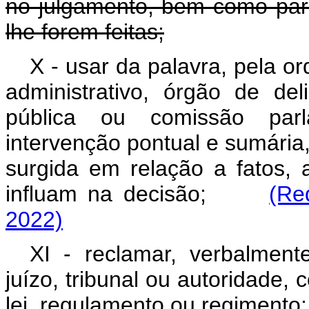
no julgamento, bem como par
lhe forem feitas;
X - usar da palavra, pela or
administrativo, órgão de del
pública ou comissão parl
intervenção pontual e sumária
surgida em relação a fatos,
influam na decisão;
(Re
2022)
XI - reclamar, verbalment
juízo, tribunal ou autoridade, 
lei, regulamento ou regimento;