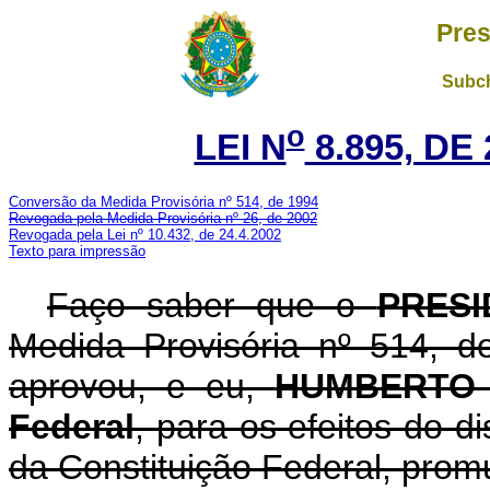
Pres
Subch
o
LEI N
8.895, DE
Conversão da Medida Provisória nº 514, de 1994
Revogada pela Medida Provisória nº 26, de 2002
Revogada pela Lei nº 10.432, de 24.4.2002
Texto para impressão
Faço saber que o
PRESI
Medida Provisória nº 514, 
aprovou, e eu,
HUMBERTO
Federal
, para os efeitos do d
da Constituição Federal, promu