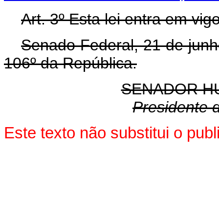
Art. 3º Esta lei entra em vi
Senado Federal, 21 de junh
106º da República.
SENADOR H
Presidente 
Este texto não substitui o pu