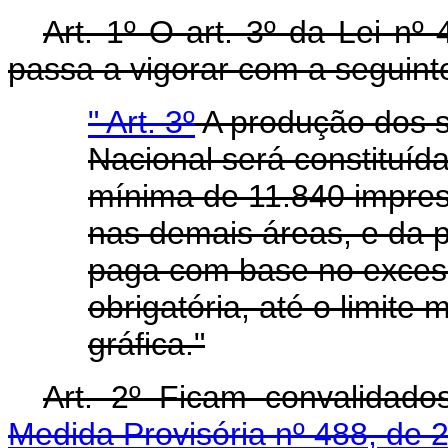
Art. 1º O art. 3º da Lei n
passa a vigorar com a seguint
" Art. 3º
A produção dos s
Nacional será constituída
mínima de 11.840 impres
nas demais áreas, e da p
paga com base no excess
obrigatória, até o limit
gráfica."
Art. 2º Ficam convalidad
Medida Provisória nº 488, de 2