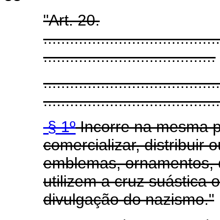
"Art. 20.
........................................
.......................................
........................................
........................................
§ 1º
Incorre na mesma p
comercializar, distribuir 
emblemas, ornamentos, d
utilizem a cruz suástica 
divulgação do nazismo."