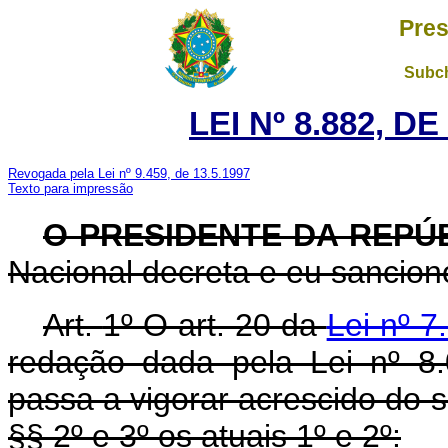
Pres
Subch
LEI Nº 8.882, D
Revogada pela Lei nº 9.459, de 13.5.1997
Texto para impressão
O PRESIDENTE DA REPÚ
Nacional decreta e eu sanciono
Art.
1º O art. 20 da
Lei nº 7
redação dada pela Lei nº 8
passa a vigorar acrescido do
§§ 2º e 3º os atuais 1º e 2º: