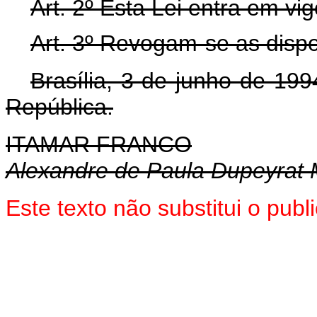
Art.
2º Esta Lei entra em vi
Art.
3º Revogam-se as dispo
Brasília, 3 de junho de 19
República.
ITAMAR FRANCO
Alexandre de Paula Dupeyrat 
Este texto não substitui o pub