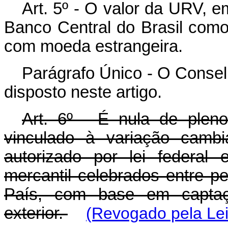
Art. 5º - O valor da URV, em
Banco Central do Brasil com
com moeda estrangeira.
Parágrafo Único - O Conselh
disposto neste artigo.
Art. 6º - É nula de pleno
vinculado à variação cambi
autorizado por lei federal
mercantil celebrados entre p
País, com base em captaç
exterior.
(Revogado pela Lei