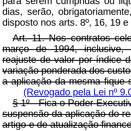
para serem cumpridas ou liqu
dias, serão, obrigatoriamen
disposto nos arts. 8º, 16, 19 e
Art. 11. Nos contratos ce
março de 1994, inclusive, 
reajuste de valor por índice d
variação ponderada dos custo
a aplicação da mesma fique
(Revogado pela Lei nº 9.
§ 1º - Fica o Poder Executi
suspensão da aplicação do rea
artigo e de atualização financ