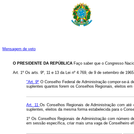
Mensagem de veto
O PRESIDENTE DA REPÚBLICA
Faço saber que o Congresso Naciona
Art.
1º Os arts. 9º, 11 e 13 da Lei nº 4.769, de 9 de setembro de 196
"Art. 9º
O Conselho Federal de Administração compor-se-á de b
suplentes quantos forem os Conselhos Regionais, eleitos em e
..........................................................................................
Art. 11
Os Conselhos Regionais de Administração com até do
suplentes, eleitos da mesma forma estabelecida para o Conse
1º Os Conselhos Regionais de Administração com número de 
em sessão específica, criar mais uma vaga de Conselheiro efet
................................................................................ .........