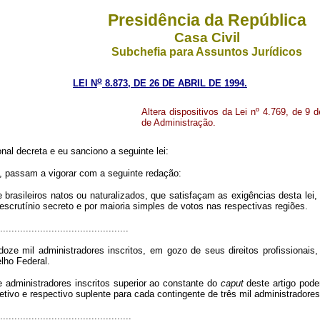
Presidência da República
Casa Civil
Subchefia para Assuntos Jurídicos
o
LEI N
8.873, DE 26 DE ABRIL DE 1994.
Altera dispositivos da Lei nº 4.769, de 9
de Administração.
l decreta e eu sanciono a seguinte lei:
5, passam a vigorar com a seguinte redação:
rasileiros natos ou naturalizados, que satisfaçam as exigências desta lei, 
scrutínio secreto e por maioria simples de votos nas respectivas regiões.
.............................................
ze mil administradores inscritos, em gozo de seus direitos profissionais
lho Federal.
administradores inscritos superior ao constante do
caput
deste artigo pode
ivo e respectivo suplente para cada contingente de três mil administradores e
..............................................