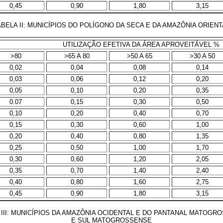
0,45
0,90
1,80
3,15
ABELA II: MUNICÍPIOS DO POLÍGONO DA SECA E DA AMAZÔNIA ORIENT
UTILIZAÇÃO EFETIVA DA ÁREA APROVEITÁVEL %
>80
>65 A 80
>50 A 65
>30 A 50
0,02
0,04
0,08
0,14
0,03
0,06
0,12
0,20
0,05
0,10
0,20
0,35
0.07
0,15
0,30
0,50
0,10
0,20
0,40
0,70
0,15
0,30
0,60
1,00
0,20
0,40
0,80
1,35
0,25
0,50
1,00
1,70
0,30
0,60
1,20
2,05
0,35
0,70
1,40
2,40
0,40
0,80
1,60
2,75
0,45
0,90
1,80
3,15
 III: MUNICÍPIOS DA AMAZÔNIA OCIDENTAL E DO PANTANAL MATOGR
E SUL MATOGROSSENSE