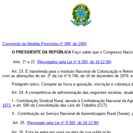
Conversão da Medida Provisória nº 399, de 1993
O PRESIDENTE DA REPÚBLICA
Faço saber que o Congresso Nacion
Arts. 1º a 22
(Revogados pela Lei nº 9.393, de 19.12.96)
Art. 23. É transferida para o Instituto Nacional de Colonização e Reform
com as alterações do art. 2º da Lei nº 6.746, de 10 de dezembro de 1979, 
Parágrafo único. Compete ao Incra a apuração, inscrição e cobrança da 
Art. 24. A competência de administração das seguintes receitas, atualme
I - Contribuição Sindical Rural, devida à Confederação Nacional da Agri
1971
, e art. 580 da Consolidação das Leis do Trabalho (CLT);
II - Contribuição ao Serviço Nacional de Aprendizagem Rural (Senar), 
Art. 25.
(Revogado pela Lei nº 9.393, de 19.12.96)
Art. 26. Esta lei entra em vigor na data de sua publicação.