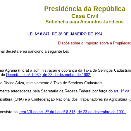
Presidência da República
Casa Civil
Subchefia para Assuntos Jurídicos
LEI Nº 8.847, DE 28 DE JANEIRO DE 1994.
Dispõe sobre o Imposto sobre a Propriedade 
al decreta e eu sanciono a seguinte Lei:
a Agrária (Incra) a administração e cobrança da Taxa de Serviços Cadastrais
e do
Decreto-Lei nº 1.989, de 28 de dezembro de 1982.
Dívida Ativa, relativamente à Taxa de Serviços Cadastrais.
nte arrecadadas pela Secretaria da Receita Federal por força do
art. 1º da
cultura (CNA) e à Confederação Nacional dos Trabalhadores na Agricultura 
prevista no
item VII do art. 3º da Lei nº 8.315, de 23 de dezembro de 1991.