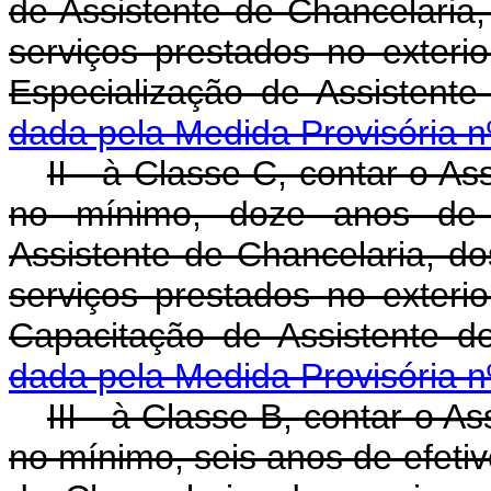
de Assistente de Chancelaria
serviços prestados no exterio
Especialização de Assistent
dada pela Medida Provisória n
II - à Classe C, contar o A
no mínimo, doze anos de e
Assistente de Chancelaria, d
serviços prestados no exterio
Capacitação de Assistente 
dada pela Medida Provisória n
III - à Classe B, contar o A
no mínimo, seis anos de efetiv