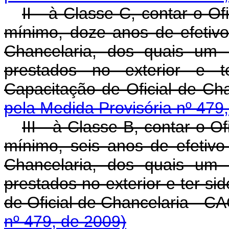
II - à Classe C, contar o O
mínimo, doze anos de efetivo 
Chancelaria, dos quais um 
prestados no exterior e t
Capacitação de Oficial de C
pela Medida Provisória nº 479
III - à Classe B, contar o O
mínimo, seis anos de efetivo 
Chancelaria, dos quais um 
prestados no exterior e ter si
de Oficial de Chancelaria - 
nº 479, de 2009)