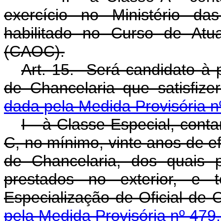
exercício no Ministério da
habilitado no Curso de Atua
(CAOC).
Art. 15. Será candidato à 
de Chancelaria que satisfize
dada pela Medida Provisória n
I - à Classe Especial, cont
C, no mínimo, vinte anos de efe
de Chancelaria, dos quais 
prestados no exterior, e 
Especialização de Oficial de
pela Medida Provisória nº 479