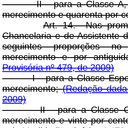
II - para a Classe A, se
merecimento e quarenta por ce
Art. 14. Nas promo
Chancelaria e de Assistente 
seguintes proporções n
merecimento e por antigui
Provisória nº 479, de 2009)
I - para a Classe Especia
merecimento;
(Redação dada 
2009)
II - para a Classe C, oi
merecimento e vinte por cent