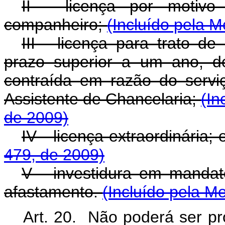
II - licença por motiv
companheiro;
(Incluído pela M
III - licença para trato d
prazo superior a um ano, d
contraída em razão do servi
Assistente de Chancelaria;
(In
de 2009)
IV - licença extraordinária;
479, de 2009)
V - investidura em mandato 
afastamento.
(Incluído pela M
Art. 20. Não poderá ser pr