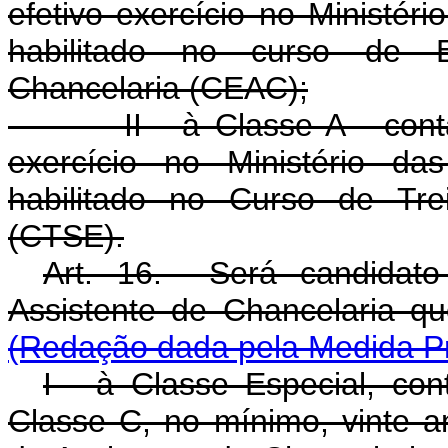
efetivo exercício no Ministéri
habilitado no curso de E
Chancelaria (CEAC);
II - à Classe A - contar,
exercício no Ministério da
habilitado no Curso de Tre
(CTSE).
Art. 16. Será candidat
Assistente de Chancelaria que
(Redação dada pela Medida Pr
I - à Classe Especial, con
Classe C, no mínimo, vinte an