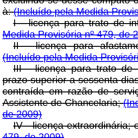
à:
(Incluído pela Medida Provi
I - licença para trato de i
Medida Provisória nº 479, de 
II - licença para afasta
(Incluído pela Medida Provisór
III - licença para trato d
prazo superior a sessenta dia
contraída em razão de servi
Assistente de Chancelaria;
(In
de 2009)
IV - licença extraordinária;
479, de 2009)