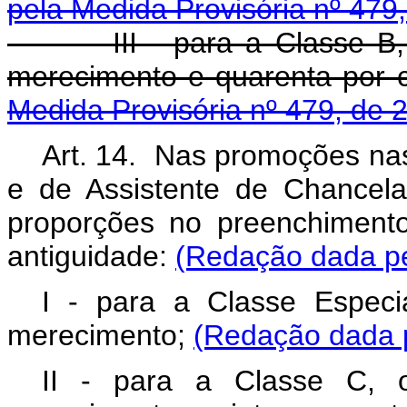
pela Medida Provisória nº 479
III - para a Classe B, se
merecimento e quarenta por c
Medida Provisória nº 479, de 
Art. 14. Nas promoções nas
e de Assistente de Chancela
proporções no preenchiment
antiguidade:
(Redação dada pe
I - para a Classe Espec
merecimento;
(Redação dada p
II - para a Classe C, o