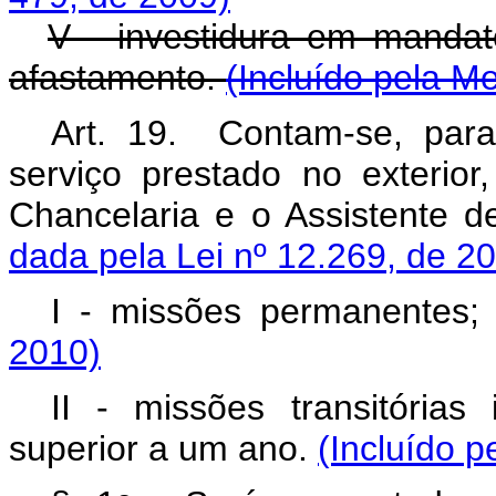
V - investidura em mandato 
afastamento.
(Incluído pela M
Art. 19. Contam-se, par
serviço prestado no exterio
Chancelaria e o Assistente 
dada pela Lei nº 12.269, de 2
I - missões permanentes
2010)
II - missões transitórias
superior a um ano.
(Incluído p