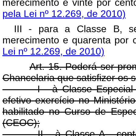
merecimento e vinte por cent
pela Lei nº 12.269, de 2010)
III - para a Classe B, 
merecimento e quarenta por c
Lei nº 12.269, de 2010)
Art. 15. Poderá ser pro
Chancelaria que satisfizer os s
I - à Classe Especial - c
efetivo exercício no Ministéri
habilitado no Curso de Espec
(CEOC);
II - à Classe A - contar,