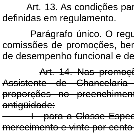
Art. 13. As condições p
definidas em regulamento.
Parágrafo único. O regulam
comissões de promoções, be
de desempenho funcional e de
Art. 14. Nas promoç
Assistente de Chancelaria
proporções no preenchime
antigüidade:
I - para a Classe Especial
merecimento e vinte por cento