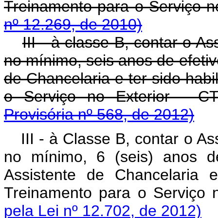
Treinamento para o Serviço n
nº 12.269, de 2010)
III - à classe B, contar o A
no mínimo, seis anos de efetiv
de Chancelaria e ter sido hab
o Serviço no Exterior - 
Provisória nº 568, de 2012)
III - à Classe B, contar o A
no mínimo, 6 (seis) anos de
Assistente de Chancelaria 
Treinamento para o Serviço 
pela Lei nº 12.702, de 2012)