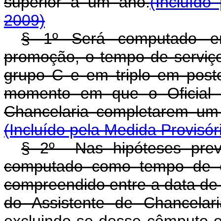
superior a um ano.
(Incluído
2009)
§ 1º Será computado e
promoção, o tempo de serviço
grupo C e em triplo em post
momento em que o Oficial d
Chancelaria completarem um 
(Incluído pela Medida Provisór
§ 2º Nas hipóteses pre
computado como tempo de ef
compreendido entre a data de 
do Assistente de Chancelar
excluindo-se desse cômputo o