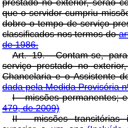
prestado no exterior, serão 
que o servidor cumpriu miss
dobro o tempo de serviço pr
classificados nos termos do
ar
de 1986.
Art. 19. Contam-se, par
serviço prestado no exterio
Chancelaria e o Assistente 
dada pela Medida Provisória n
I - missões permanentes; 
479, de 2009)
II - missões transitórias