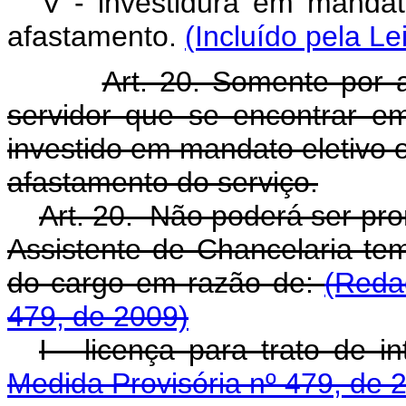
V - investidura em mandato
afastamento.
(Incluído pela Le
Art. 20. Somente por 
servidor que se encontrar em
investido em mandato eletivo ou
afastamento do serviço.
Art. 20. Não poderá ser pro
Assistente de Chancelaria te
do cargo em razão de:
(Reda
479, de 2009)
I - licença para trato de i
Medida Provisória nº 479, de 