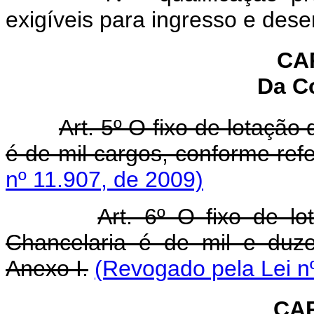
exigíveis para ingresso e dese
CAP
Da C
Art. 5º O fixo de lotação
é de mil cargos, conforme refe
nº 11.907, de 2009)
Art. 6º O fixo de lo
Chancelaria é de mil e duze
Anexo I.
(Revogado pela Lei n
CAP