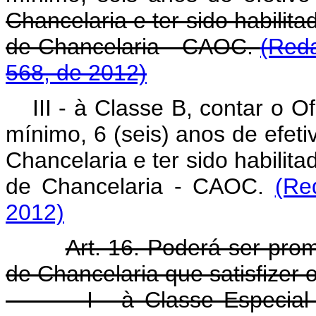
Chancelaria e ter sido habilita
de Chancelaria - CAOC.
(Reda
568, de 2012)
III - à Classe B, contar o O
mínimo, 6 (seis) anos de efetiv
Chancelaria e ter sido habilita
de Chancelaria - CAOC.
(Re
2012)
Art. 16. Poderá ser pro
de Chancelaria que satisfizer o
I - à Classe Especial - c