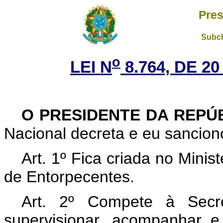
Pres
Subch
o
LEI N
8.764, DE 2
O PRESIDENTE DA REPÚ
Nacional decreta e eu sanciono
Art. 1º Fica criada no Minis
de Entorpecentes.
Art. 2º Compete à Secre
supervisionar, acompanhar e