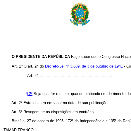
O PRESIDENTE DA REPÚBLICA
Faço saber que o Congresso Naciona
Art. 1º O art. 24 do
Decreto-Lei nº 3.689, de 3 de outubro de 1941
- Có
"Art. 24.................................................................
........................................................................
§ 2º
Seja qual for o crime, quando praticado em detrimento do 
Art. 2º Esta lei entra em vigor na data de sua publicação.
Art. 3º Revogam-se as disposições em contrário.
Brasília, 27 de agosto de 1993; 172º da Independência e 105º da Repú
ITAMAR FRANCO