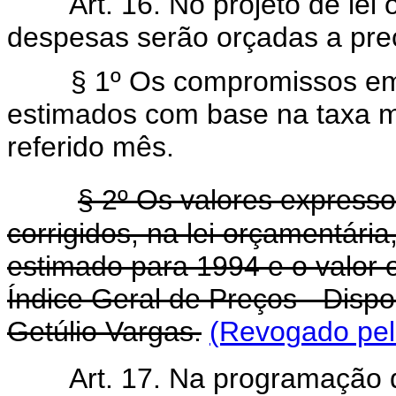
Art. 16. No projeto de lei
despesas serão orçadas a preç
§ 1º Os compromissos em m
estimados com base na taxa m
referido mês.
§ 2º Os valores expresso
corrigidos, na lei orçamentária
estimado para 1994 e o valor 
Índice Geral de Preços - Dispo
Getúlio Vargas.
(Revogado pela
Art. 17. Na programação