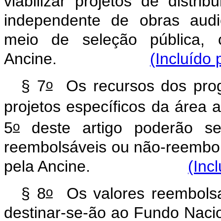
viabilizar projetos de distri
independente de obras audio
meio de seleção pública, 
Ancine.
(Incluído 
o
§ 7
Os recursos dos prog
projetos específicos da área 
o
5
deste artigo poderão se
reembolsáveis ou não-reembo
pela Ancine.
(Inc
o
§ 8
Os valores reembolsa
destinar-se-ão ao Fundo Naci