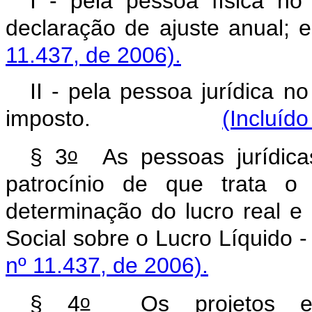
I - pela pessoa física no
declaração de ajust
11.437, de 2006).
II - pela pessoa jurídica n
imposto.
(Incluído
o
§ 3
As pessoas jurídica
patrocínio de que trata o 
determinação do lucro real e
Social sobre o Lucro L
nº 11.437, de 2006).
o
§ 4
Os projetos espe