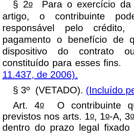
o
§ 2
Para o exercício da p
artigo, o contribuinte pod
responsável pelo crédito
pagamento o benefício de q
dispositivo do contrato 
constituído para e
11.437, de 2006).
§ 3º (VETADO).
(Incluído p
o
Art. 4
O contribuinte qu
o
o
previstos nos arts. 1
, 1
-A, 3
dentro do prazo legal fixado