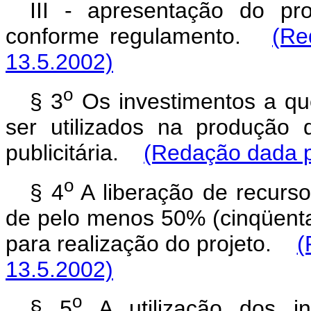
III - apresentação do p
conforme regulamento.
(Re
13.5.2002)
o
§ 3
Os investimentos a que
ser utilizados na produção 
publicitária.
(Redação dada p
o
§ 4
A liberação de recurso
de pelo menos 50% (cinqüenta
para realização do projeto.
(
13.5.2002)
o
§ 5
A utilização dos in