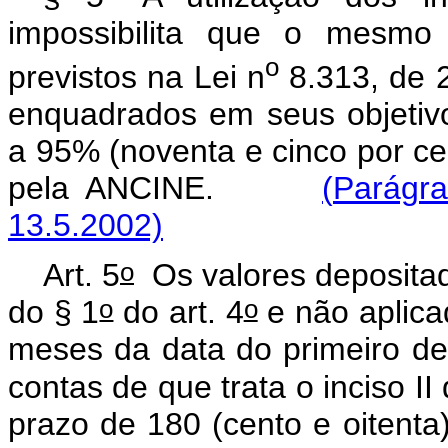
impossibilita que o mesmo 
o
previstos na Lei n
8.313, de 
enquadrados em seus objetivos
a 95% (noventa e cinco por ce
pela ANCINE.
(
Parágra
13.5.2002)
o
Art. 5
Os valores depositado
o
o
do § 1
do art. 4
e não aplica
meses da data do primeiro de
contas de que trata o inciso II
prazo de 180 (cento e oitenta)