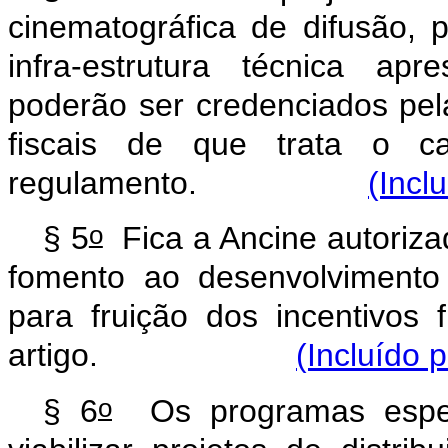
cinematográfica de difusão, p
infra-estrutura técnica ap
poderão ser credenciados pela
fiscais de que trata o c
regulamento.
(Incl
o
§ 5
Fica a Ancine autorizad
fomento ao desenvolvimento d
para fruição dos incentivos 
artigo.
(Incluído 
o
§ 6
Os programas especi