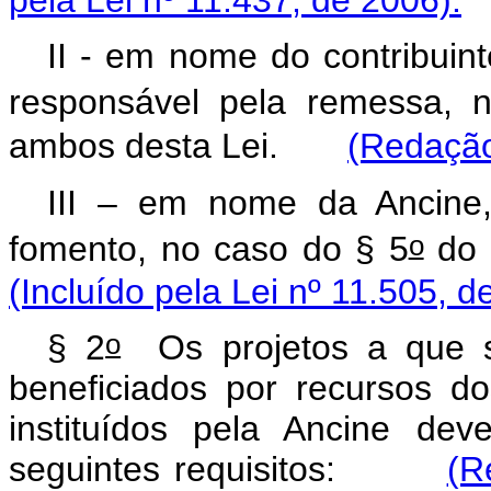
pela Lei nº 11.437, de 2006).
II - em nome do contribuin
responsável pela remessa, 
ambos desta Lei.
(Redação
III – em nome da Ancine
o
fomento, no caso do § 5
do 
(Incluído pela Lei nº 11.505, d
o
§ 2
Os projetos a que se
beneficiados por recursos d
instituídos pela Ancine de
seguintes requisitos:
(R