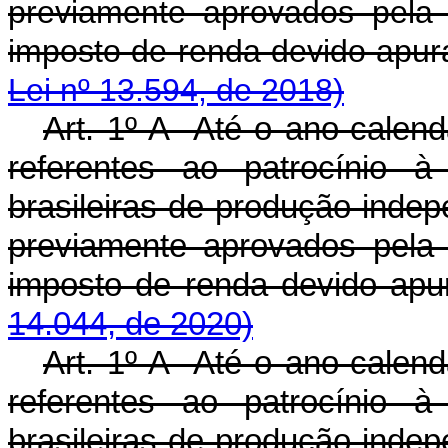
previamente aprovados pela
imposto de renda dev
Lei nº 13.594, de 2018)
Art. 1º-A Até o ano-calendá
referentes ao patrocínio à
brasileiras de produção indep
previamente aprovados pela
imposto de renda devido ap
14.044, de 2020)
Art. 1º-A Até o ano-calendá
referentes ao patrocínio à
brasileiras de produção indep