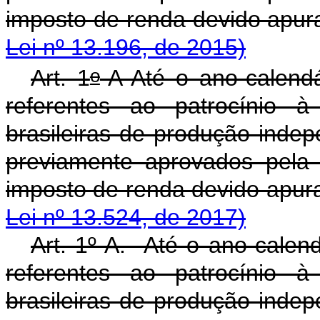
imposto de renda dev
Lei nº 13.196, de 2015)
o
Art. 1
-A Até o ano-calendá
referentes ao patrocínio à
brasileiras de produção indep
previamente aprovados pela
imposto de renda devido apur
Lei nº 13.524, de 2017)
Art. 1º-A. Até o ano-calend
referentes ao patrocínio à
brasileiras de produção indep