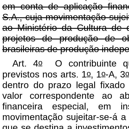
em conta de aplicação finan
S.A., cuja movimentação sujei
ao Ministério da Cultura de
projetos de produção de ob
brasileiras de produção indep
o
Art. 4
O contribuinte qu
o
o
previstos nos arts. 1
, 1
-A, 3
dentro do prazo legal fixado
valor correspondente ao a
financeira especial, em ins
movimentação sujeitar-se-á a
que se destina a investiment