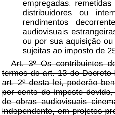
empregadas, remetidas 
distribuidores ou inte
rendimentos decorren
audiovisuais estrangeiras
ou por sua aquisição ou 
sujeitas ao imposto de 2
Art. 3º Os contribuintes 
termos do art. 13 do Decreto-
art. 2º desta lei, poderão be
por cento do imposto devido
de obras audiovisuais cinema
independente, em projetos pr