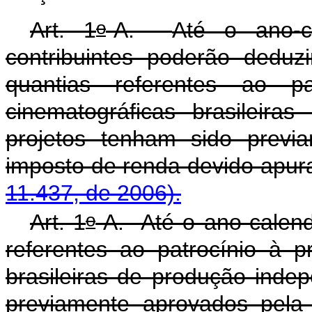
o
Art. 1
-A.
Até o ano-c
contribuintes poderão dedu
quantias referentes ao p
cinematográficas brasileira
projetos tenham sido previ
imposto de renda dev
11.437, de 2006).
o
Art. 1
-A. Até o ano-calend
referentes ao patrocínio à 
brasileiras de produção inde
previamente aprovados pela