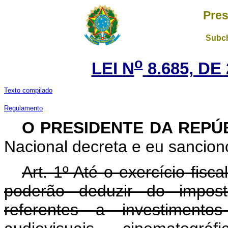
Pres
Subch
o
LEI N
8.685, DE
Texto compilado
Regulamento
O PRESIDENTE DA REPÚ
Nacional decreta e eu sanciono
Art. 1º Até o exercício fisca
poderão deduzir do impos
referentes a investiment