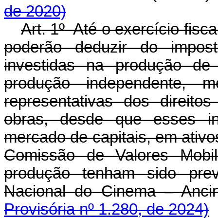
de 2020)
Art. 1º Até o exercício fisca
poderão deduzir do impos
investidas na produção de 
produção independente, m
representativas dos direito
obras, desde que esses in
mercado de capitais, em ativos
Comissão de Valores Mobil
produção tenham sido prev
Nacional do Cinema – An
Provisória nº 1.280, de 2024)