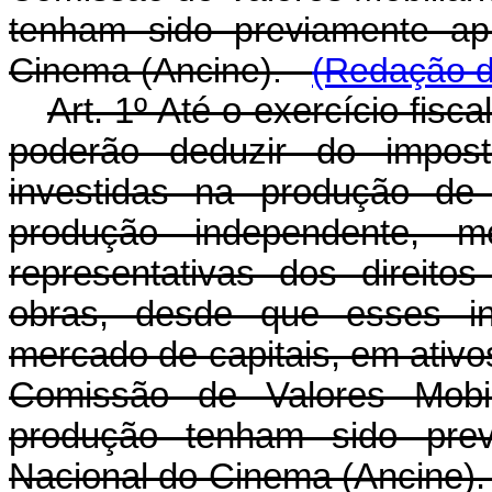
tenham sido previamente ap
Cinema (Ancine).
(Redação d
Art. 1º Até o exercício fisca
poderão deduzir do impos
investidas na produção de 
produção independente, m
representativas dos direito
obras, desde que esses in
mercado de capitais, em ativos
Comissão de Valores Mobil
produção tenham sido prev
Nacional do Cinema (Ancine)