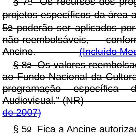
o
§ 7
Os recursos dos prog
projetos específicos da área 
o
5
poderão ser aplicados por
não-reembolsáveis, con
Ancine.
(Incluído Me
o
§ 8
Os valores reembolsad
ao Fundo Nacional da Cultur
programação específica 
Audiovisual.” (NR)
de 2007)
o
§ 5
Fica a Ancine autorizad