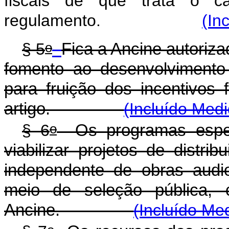
fiscais de que trata o c
regulamento.
(In
o
§ 5
Fica a Ancine autoriza
fomento ao desenvolvimento d
para fruição dos incentivos 
artigo.
(Incluído Medi
o
§ 6
Os programas especi
viabilizar projetos de distri
independente de obras audiov
meio de seleção pública, 
Ancine.
(Incluído Me