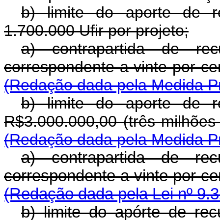
b) limite do aporte de r
1.700.000 Ufir por projeto;
a) contrapartida de rec
correspondente a vinte p
(Redação dada pela Medida Pro
b) limite do aporte de r
R$3.000.000,00 (três mi
(Redação dada pela Medida Pro
a) contrapartida de rec
correspondente a vinte p
(Redação dada pela Lei nº 9.3
b) limite do apórte de re