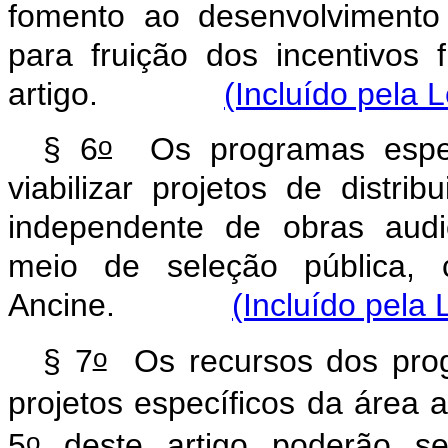
fomento ao desenvolvimento d
para fruição dos incentivos 
artigo.
(Incluído pela 
o
§ 6
Os programas especi
viabilizar projetos de distri
independente de obras audio
meio de seleção pública, 
Ancine.
(Incluído pela 
o
§ 7
Os recursos dos prog
projetos específicos da área 
o
5
deste artigo poderão se