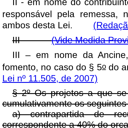
II - em nome do contribuin
responsável pela remessa, 
ambos desta Lei.
(Redação
III -
(Vide Medida Provi
III – em nome da Ancine
o
fomento, no caso do § 5
do ar
Lei nº 11.505, de 2007)
§ 2º Os projetos a que se 
cumulativamente os seguintes 
a) contrapartida de rec
correspondente a 40% do orça