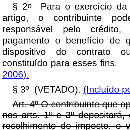
o
§ 2
Para o exercício da p
artigo, o contribuinte pod
responsável pelo crédito
pagamento o benefício de q
dispositivo do contrato 
constituído para esses f
2006).
§ 3º (VETADO).
(Incluído p
Art. 4º O contribuinte que o
nos arts. 1º e 3º depositará,
recolhimento do imposto, o 