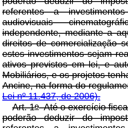
poderão deduzir do impos
referentes a investiment
audiovisuais cinematográ
independente, mediante a aqu
direitos de comercialização 
estes investimentos sejam re
ativos previstos em lei, e a
Mobiliários, e os projetos te
Ancine, na forma do 
Lei nº 11.437, de 2006).
o
Art. 1
Até o exercício fiscal
poderão deduzir do impos