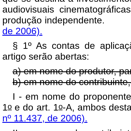
audiovisuais cinematográficas
produção independent
de 2006).
§ 1º As contas de aplicaç
artigo serão abertas:
a) em nome do produtor, para
b) em nome do contribuinte, 
I - em nome do proponente,
o
o
1
e do art. 1
-A, ambos d
nº 11.437, de 2006).