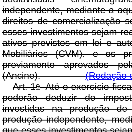
independente, mediante a aqu
direitos de comercialização 
esses investimentos sejam re
ativos previstos em lei e au
Mobiliários (CVM), e os p
previamente aprovados pe
(Ancine).
(Redação d
o
Art. 1
Até o exercício fiscal
poderão deduzir do impos
investidas na produção de 
produção independente, medi
que esses investimentos sejam