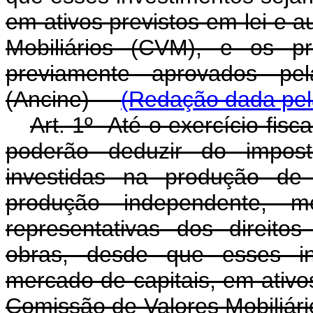
em ativos previstos em lei e 
Mobiliários (CVM), e os p
previamente aprovados pe
(Ancine)
(Redação dada pela
Art. 1º Até o exercício fisca
poderão deduzir do impos
investidas na produção de 
produção independente, m
representativas dos direito
obras, desde que esses in
mercado de capitais, em ativos
Comissão de Valores Mobiliári