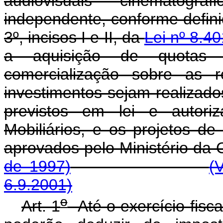
audiovisuais cinematográ
independente, conforme definido 
3º, incisos I e II, da
Lei nº 8.40
a aquisição de quotas r
comercialização sobre as r
investimentos sejam realizado
previstos em lei e autori
Mobiliários, e os projetos d
aprovados pelo Ministér
de 1997)
(
6.9.2001)
o
Art. 1
Até o exercício fiscal