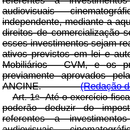
referentes a investiment
audiovisuais cinematográ
independente, mediante a aqu
direitos de comercialização 
esses investimentos sejam re
ativos previstos em lei e au
Mobiliários - CVM, e os p
previamente aprovados pel
ANCINE.
(Redação da
o
Art. 1
Até o exercício fiscal
poderão deduzir do impos
referentes a investiment
audiovisuais cinematográ