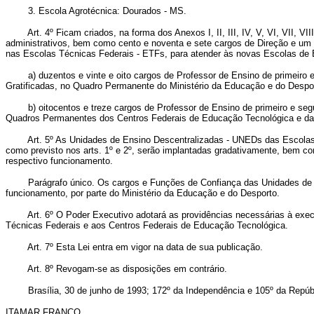
3. Escola Agrotécnica: Dourados - MS.
Art. 4º Ficam criados, na forma dos Anexos I, II, III, IV, V, VI, VII, 
administrativos, bem como cento e noventa e sete cargos de Direção e um 
nas Escolas Técnicas Federais - ETFs, para atender às novas Escolas de E
a) duzentos e vinte e oito cargos de Professor de Ensino de primeiro e se
Gratificadas, no Quadro Permanente do Ministério da Educação e do Despor
b) oitocentos e treze cargos de Professor de Ensino de primeiro e segund
Quadros Permanentes dos Centros Federais de Educação Tecnológica e da
Art. 5º As Unidades de Ensino Descentralizadas - UNEDs das Escolas
como previsto nos arts. 1º e 2º, serão implantadas gradativamente, bem c
respectivo funcionamento.
Parágrafo único. Os cargos e Funções de Confiança das Unidades de Ensin
funcionamento, por parte do Ministério da Educação e do Desporto.
Art. 6º O Poder Executivo adotará as providências necessárias à exe
Técnicas Federais e aos Centros Federais de Educação Tecnológica.
Art. 7º Esta Lei entra em vigor na data de sua publicação.
Art. 8º Revogam-se as disposições em contrário.
Brasília, 30 de junho de 1993; 172º da Independência e 105º da Repúbl
ITAMAR FRANCO