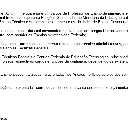
VIII e IX, um mil e quarenta e um cargos de Professor de Ensino de primeiro e 
mil trezentos e quarenta Funções Gratificadas no Ministério da Educação e
nsino Técnico e Agrotécnico existentes e às Unidades de Ensino Descentrali
gundo graus, dois mil novecentos e noventa e seis cargos técnico-administra
to, para atender às Escolas Agrotécnicas Federais;
o graus, um mil cento e setenta e sete cargos técnico-administrativos, ce
s Escolas Técnicas Federais.
 Técnicas Federais e Centros Federais de Educação Tecnológica, relacionad
omo seus respectivos cargos e funções de confiança, dependendo da existênc
o Descentralizadas, relacionadas nos Anexos I e II, serão providos somen
cução da presente lei, correndo as despesas à conta dos recursos orçamentá
ica.