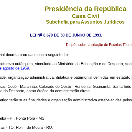
Presidência da República
Casa Civil
Subchefia para Assuntos Jurídicos
o
LEI N
8.670 DE 30 DE JUNHO DE 1993.
Dispõe sobre a criação de Escolas Técnic
l decreta e eu sanciono a seguinte Lei:
 natureza autárquica, vinculada ao Ministério da Educação e do Desporto, s
de agosto de 1969.
 organização administrativa, didática e patrimonial definidas em estatuto p
oiás, Codó - Maranhão, Colorado do Oeste - Rondônia, Guanambi, Santa Inês 
e do Desporto, como órgãos da administração direta.
go terão suas finalidades e organização administrativa estabelecidas pelos
ba - PI, Ponta Porã - MS.
s - TO, Rolim de Moura - RO;