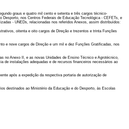
segundo graus e quatro mil cento e setenta e três cargos técnico-
 do Desporto, nos Centros Federais de Educação Tecnológica - CEFETs, e
zadas - UNEDs, relacionadas nos referidos Anexos, assim distribuídos:
tivos, oitenta e oito cargos de Direção e trezentos e trinta Funções
nto e nove cargos de Direção e um mil e dez Funções Gratificadas, nos
as no Anexo II, e as novas Unidades de Ensino Técnico e Agrotécnico,
ia de instalações adequadas e de recursos financeiros necessários ao
te após a expedição da respectiva portaria de autorização de
rios destinados ao Ministério da Educação e do Desporto, às Escolas