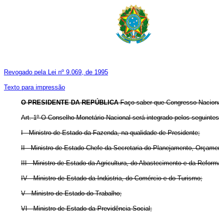
Revogado pela Lei nº 9.069, de 1995
Texto para impressão
O PRESIDENTE DA REPÚBLICA
Faço saber que Congresso Nacional
Art.
1º O Conselho Monetário Nacional será integrado pelos seguint
I - Ministro de Estado da Fazenda, na qualidade de Presidente;
II - Ministro de Estado Chefe da Secretaria do Planejamento, Orçame
III - Ministro de Estado da Agricultura, do Abastecimento e da Reform
IV - Ministro de Estado da Indústria, do Comércio e do Turismo;
V - Ministro de Estado do Trabalho;
VI - Ministro de Estado da Previdência Social;