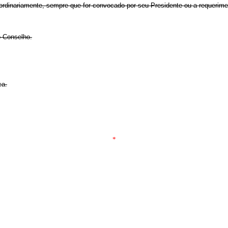
raordinariamente, sempre que for convocado por seu Presidente ou a requeri
o Conselho.
ca.
*