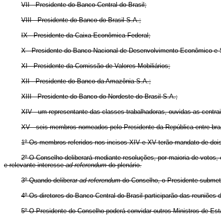
VII - Presidente do Banco Central do Brasil;
VIII - Presidente do Banco do Brasil S.A.;
IX - Presidente da Caixa Econômica Federal;
X - Presidente do Banco Nacional de Desenvolvimento Econômico e S
XI - Presidente da Comissão de Valores Mobiliários;
XII - Presidente do Banco da Amazônia S.A.;
XIII - Presidente do Banco do Nordeste do Brasil S.A.;
XIV - um representante das classes trabalhadoras, ouvidas as centra
XV - seis membros nomeados pelo Presidente da República entre brasi
1º Os membros referidos nos incisos XIV e XV terão mandato de doi
2º O Conselho deliberará mediante resoluções, por maioria de votos
e relevante interesse
ad referendum
do plenário.
3º Quando deliberar
ad referendum
do Conselho, o Presidente submeter
4º Os diretores do Banco Central do Brasil participarão das reuniões 
5º O Presidente do Conselho poderá convidar outros Ministros de Esta