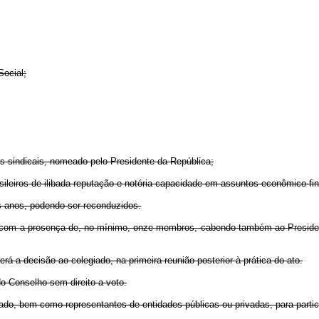
ocial;
is sindicais, nomeado pelo Presidente da República;
leiros de ilibada reputação e notória capacidade em assuntos econômico-fin
s anos, podendo ser reconduzidos.
, com a presença de, no mínimo, onze membros, cabendo também ao Presidente
á a decisão ao colegiado, na primeira reunião posterior à prática do ato.
do Conselho sem direito a voto.
do, bem como representantes de entidades públicas ou privadas, para particip