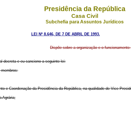
Presidência da República
Casa Civil
Subchefia para Assuntos Jurídicos
LEI Nº 8.646, DE 7 DE ABRIL DE 1993.
Dispõe sobre a organização e o funcionamento 
 decreta e eu sanciono a seguinte lei:
es membros:
nto e Coordenação da Presidência da República, na qualidade de Vice-Presid
a Agrária;