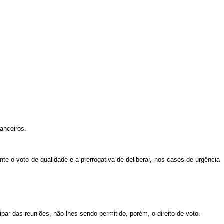
anceiros.
 o voto de qualidade e a prerrogativa de deliberar, nos casos de urgência
ar das reuniões, não lhes sendo permitido, porém, o direito de voto.