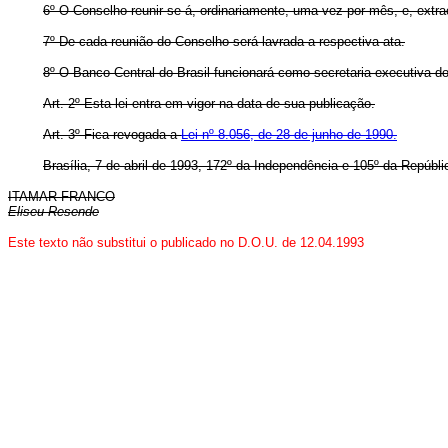
6º O Conselho reunir-se-á, ordinariamente, uma vez por mês, e, ext
7º De cada reunião do Conselho será lavrada a respectiva ata.
8º O Banco Central do Brasil funcionará como secretaria-executiva d
Art.
2º Esta lei entra em vigor na data de sua publicação.
Art.
3º Fica revogada a
Lei nº 8.056, de 28 de junho de 1990.
Brasília, 7 de abril de 1993, 172º da Independência e 105º da Repúbli
ITAMAR FRANCO
Eliseu Resende
Este texto não substitui o publicado no D.O.U. de 12.04.1993