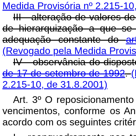
Medida Provisória nº 2.215-10
III - alteração de valores de
de hierarquização a que se 
adequação constante do
a
(Revogado pela Medida Provisó
IV - observância do dispos
de 17 de setembro de 1992
.
(
2.215-10, de 31.8.2001)
Art. 3º O reposicionamento 
vencimentos, conforme os Anex
acordo com os seguintes critér