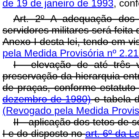
de 19 de janeiro de 1993
, con
Art. 2º A adequação dos
servidores militares será feit
Anexo I desta lei, tendo em vis
pela Medida Provisória nº 2.2
I - elevação de até três
preservação da hierarquia entre
de praças, conforme estatuto
dezembro de 1980)
e tabela 
(Revogado pela Medida Provisó
II - aplicação dos tetos de
I e do disposto no
art. 6º da L