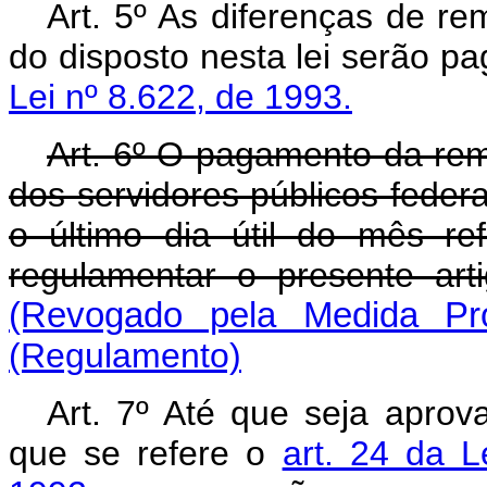
Art. 5º As diferenças de r
do disposto nesta lei serão p
Lei nº 8.622, de 1993.
Art. 6º O pagamento da re
dos servidores públicos federai
o último dia útil do mês re
regulamentar o presente ar
(Revogado pela Medida Pro
(Regulamento)
Art. 7º Até que seja apro
que se refere o
art. 24 da 