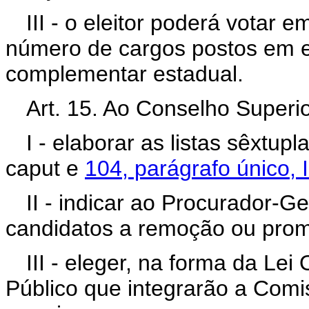
III - o eleitor poderá votar 
número de cargos postos em el
complementar estadual.
Art. 15. Ao Conselho Superio
I - elaborar as listas sêxtup
caput e
104, parágrafo único, I
II - indicar ao Procurador-Ger
candidatos a remoção ou pro
III - eleger, na forma da Le
Público que integrarão a Com