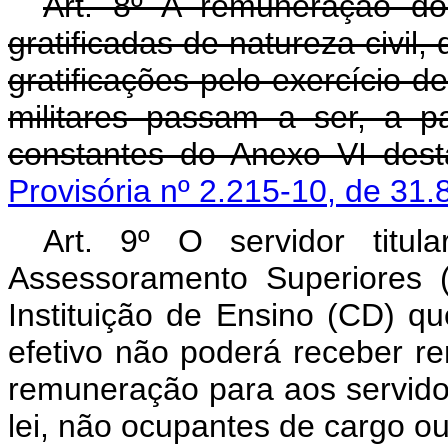
Art. 8º A remuneração d
gratificadas de natureza civil,
gratificações pelo exercício d
militares passam a ser, a p
constantes do Anexo VI desta
Provisória nº 2.215-10, de 31.
Art. 9º O servidor titu
Assessoramento Superiores 
Instituição de Ensino (CD) q
efetivo não poderá receber r
remuneração para aos servido
lei, não ocupantes de cargo o