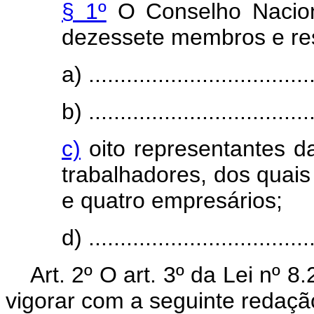
§ 1º
O Conselho Naciona
dezessete membros e res
a) ...................................
b) ...................................
c)
oito representantes da
trabalhadores, dos quai
e quatro empresários;
d) ...................................
Art. 2º O art. 3º da Lei nº 
vigorar com a seguinte redaçã