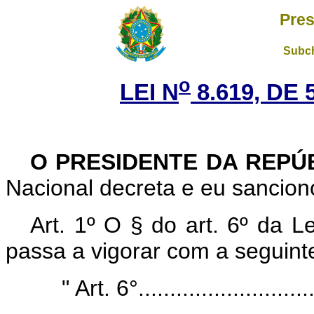
Pres
Subch
o
LEI N
8.619, DE 
O PRESIDENTE DA REPÚ
Nacional decreta e eu sanciono
Art. 1º O § do art. 6º da L
passa a vigorar com a seguint
"
Art. 6°............................